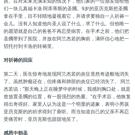
炎。在对未来充满未知的情况下，他们家的一位朋友借给他
们一块儿真福卡洛·阿库蒂斯的圣髑。9岁的亚历克斯把圣髑
拿在手里，目不转睛地凝视着它，并请求要独自一人祈祷一
会儿。没有人知道他向圣人说了什么，求了什么。但他唯一
的愿望就是自己的爸爸不再忍受病苦。在手术之前，他们把
圣髑带到了医院，并放在阿兰杰若的胸前，满怀信心地把一
切托付到卡洛的转祷里。
对祈祷的回应
第二天，医生惊奇地发现阿兰杰若的炎症竟然奇迹般地消失
了。虽然肿瘤还在，但疼痛和肺部的炎症已经消失了。 阿兰
杰若说：“那天晚上正在睡梦中的时候，我感到胸口处，就是
曾放置圣髑的位置，有一股强烈的热量。”在手术后，他恢复
得出奇得好。家里人认为这是一个明显的迹象，表明小男孩
亚历克斯的的祈求得到了垂听。而当知道自己的父亲不再忍
受痛苦时，亚历克斯也甜甜地笑了。
感恩中朝圣