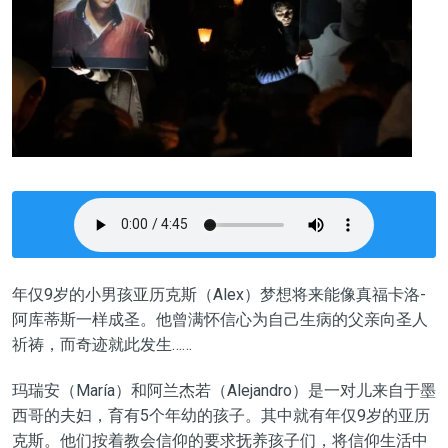
年仅9岁的小男孩亚历克斯（Alex）梦想将来能像真福卡洛-
阿库蒂斯一样成圣。他曾满怀信心为自己生病的父亲向圣人
祈祷，而奇迹就此发生……
玛瑞安（María）和阿兰杰若（Alejandro）是一对儿来自于墨
西哥的夫妇，育有5个年幼的孩子。其中就有年仅9岁的亚历
克斯。他们按着教会信仰的要求抚养孩子们，将信仰生活中