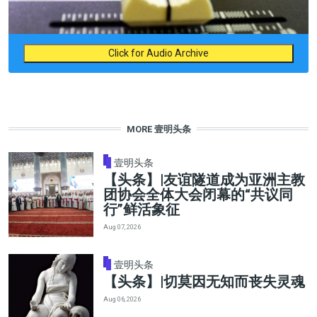
Click for Audio Archive
MORE 壹明头条
壹明头条
【头条】|友谊隧道成为亚洲主教
团协会全体大会闭幕的“共议同
行”鲜活象征
Aug 07, 2026
壹明头条
【头条】|切莫因无知而丧失灵魂
Aug 06, 2026