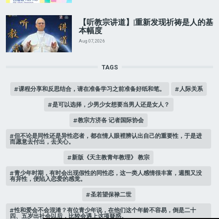
【听教宗讲道】|重新发现祈祷是人的基
本幅度
Aug 07, 2026
TAGS
课程分享和反思结合，请在准备学习之前准备好纸和笔。
人际关系
是可以选择，少男少女想要当男人还是女人？
教宗方济各 记者国际协会
但不论是同性还是异性恋者，都在情人眼裡辨认出自己的重要性，于是进
而愿意去付出，去关心。
新版《天主教青年教理》 教宗
青少年时期，有时会出现假性的同性恋，这一类人感情很丰富，週围又没
有异性，便陷入恋爱的感觉。
圣若望保禄二世
性和爱会不会混淆？有位青少年说，在他们这个年龄不容易，倒是二十
四、五岁出社会以后，比较会遇上这项疑惑。