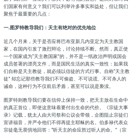
们国家有何意义？我们可以列举许多事实和益处，但让我们
聚焦于最重要的几点：
一.图罗特教导我们：天主有绝对的优先地位
近几个月来，关于是否应将巴布亚新几内亚定为天主教国
家，在国内引发了激烈辩论，讨论持续不断。然而，真正使
一个国家成为“天主教国家”的，并不是一纸政治声明或国会
成员签署的漂亮文件，而是国民生活的真实一致性：如果我
们自称是天主教徒，就必须以信徒的方式行事。自称“天主教
徒” 却忘记那些教导我们不可偷盗、不可说谎、不可杀人的
诫命，这种行为不仅前后矛盾，甚至可以说是亵渎。
图罗特则教导我们要在信仰上保持一致，把天主放在生命中
的真正首位，即使这意味着要付出生命的代价。《宗徒大事
录》记载，犹太人由大司祭和公议会带领，企图阻止宗徒们
宣讲福音，并严令他们不得再提主耶稣的名。伯多禄代表众
宗徒毫无畏惧地回答：“听天主的命应胜过听人的命。”（宗