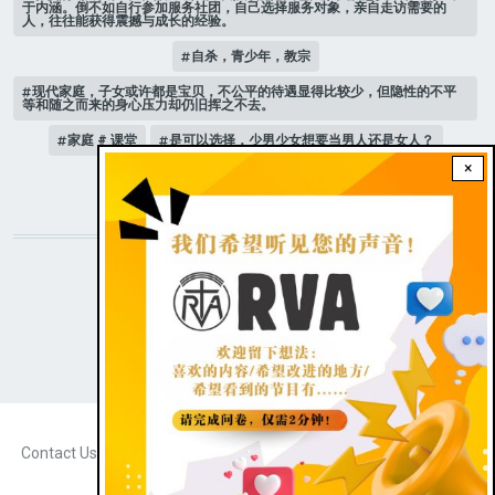
于内涵。倒不如自行参加服务社团，自己选择服务对象，亲自走访需要的
人，往往能获得震撼与成长的经验。
自杀，青少年，教宗
现代家庭，子女或许都是宝贝，不公平的待遇显得比较少，但隐性的不平
等和随之而来的身心压力却仍旧挥之不去。
家庭 # 课堂
是可以选择，少男少女想要当男人还是女人？
×
人际关系
STAY CONNECTED WITH US!
|
Dark theme
FOOTER
Contact Us
Radio Veritas Asia © 2023