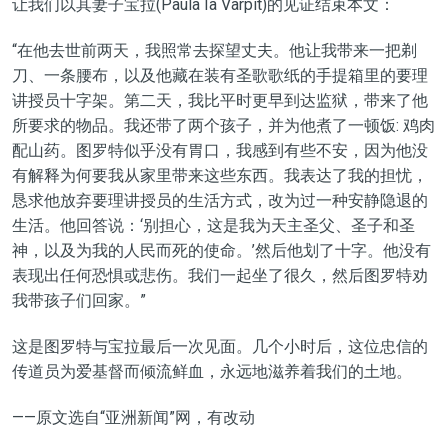
让我们以其妻子宝拉(Paula Ia Varpit)的见证结束本文：
“在他去世前两天，我照常去探望丈夫。他让我带来一把剃
刀、一条腰布，以及他藏在装有圣歌歌纸的手提箱里的要理
讲授员十字架。第二天，我比平时更早到达监狱，带来了他
所要求的物品。我还带了两个孩子，并为他煮了一顿饭: 鸡肉
配山药。图罗特似乎没有胃口，我感到有些不安，因为他没
有解释为何要我从家里带来这些东西。我表达了我的担忧，
恳求他放弃要理讲授员的生活方式，改为过一种安静隐退的
生活。他回答说：‘别担心，这是我为天主圣父、圣子和圣
神，以及为我的人民而死的使命。’然后他划了十字。他没有
表现出任何恐惧或悲伤。我们一起坐了很久，然后图罗特劝
我带孩子们回家。”
这是图罗特与宝拉最后一次见面。几个小时后，这位忠信的
传道员为爱基督而倾流鲜血，永远地滋养着我们的土地。
——原文选自“亚洲新闻”网，有改动