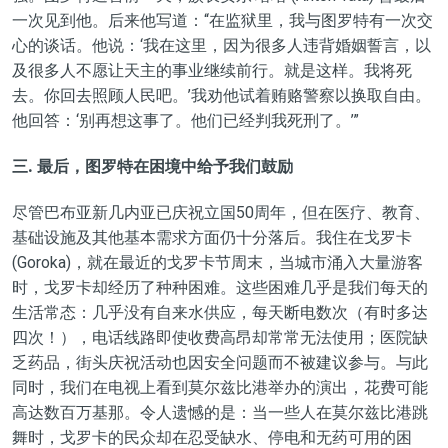
一次见到他。后来他写道：“在监狱里，我与图罗特有一次交
心的谈话。他说：‘我在这里，因为很多人违背婚姻誓言，以
及很多人不愿让天主的事业继续前行。就是这样。我将死
去。你回去照顾人民吧。’我劝他试着贿赂警察以换取自由。
他回答：‘别再想这事了。他们已经判我死刑了。’”
三. 最后，图罗特在困境中给予我们鼓励
尽管巴布亚新几内亚已庆祝立国50周年，但在医疗、教育、
基础设施及其他基本需求方面仍十分落后。我住在戈罗卡
(Goroka)，就在最近的戈罗卡节周末，当城市涌入大量游客
时，戈罗卡却经历了种种困难。这些困难几乎是我们每天的
生活常态：几乎没有自来水供应，每天断电数次（有时多达
四次！），电话线路即使收费高昂却常常无法使用；医院缺
乏药品，街头庆祝活动也因安全问题而不被建议参与。与此
同时，我们在电视上看到莫尔兹比港举办的演出，花费可能
高达数百万基那。令人遗憾的是：当一些人在莫尔兹比港跳
舞时，戈罗卡的民众却在忍受缺水、停电和无药可用的困