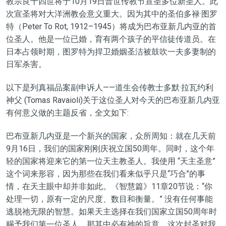
教宗良十四世将于10月19日普世传教节宣圣多位新圣人。此
次宣圣将对大洋洲教会意义重大。因为其中的圣伯多禄·图罗
特（Peter To Rot, 1912–1945）将成为巴布亚新几内亚的首
位圣人。他是一位已婚，育有两个孩子的平信徒传道员。在
日本占领时期，图罗特为捍卫婚姻圣洁被鼓吹一夫多妻制的
日军杀害。
以下是列真福品案副申诉人——道生会传教士多默·拉瓦约利
神父 (Tomas Ravaioli)关于这位圣人对今天的巴布亚新几内亚
有何意义做的主题反省，全文如下:
巴布亚新几内亚是一个新兴的国家，众所周知：就在几天前
9月16日，我们的国家刚刚庆祝立国50周年。同时，这个年
轻的国家将迎来它的第一位天主教圣人。我使用 “天主圣意”
这个词来形容，因为那些在我们看来似乎只是“巧合”的事
情，在天主眼中却并非如此。《智慧篇》11章20节说：“你
处理一切，原有一定的尺度、数目和衡量。” 没有任何事能
逃脱祂无限的智慧。如果天主选择在我们国家立国50周年时
赐予我们第一位圣人，那其中必有祂的旨意。这次封圣对我