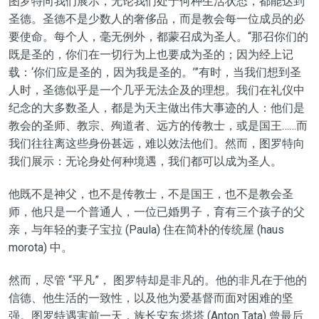
图罗特向我们展示，无论我们处于何种生活状态，都能达到
圣德。圣德不是少数人的奢侈品，而是教会每一位成员的必
要使命。每个人，毫无例外，都蒙召成为圣人。“那召你们的
既是圣的，你们在一切行为上也要成为圣的；因为经上记
载：‘你们应是圣的，因为我是圣的。’”有时，当我们想到圣
人时，圣德似乎是一个几乎无法企及的理想。我们在礼仪中
纪念的大多数圣人，都是为天主做出伟大事迹的人：他们是
教会的圣师、教宗、殉道者、远方的传教士，或是国王……而
我们往往离这些身份甚远，难以效法他们。然而，图罗特向
我们展示：无论身处何种境遇，我们都可以成为圣人。
他既不是神父，也不是传教士，不是国王，也不是教会圣
师，他只是一个普通人，一位已婚男子，育有三个孩子的父
亲，与年轻的妻子宝拉 (Paula) 住在简朴的传统屋 (haus
morota) 中。
然而，尽管 “平凡”， 图罗特却是非凡的。他的非凡在于他的
信德、他生活的一致性，以及他为爱基督而面对困难的坚
强。图罗特遇害前一天，族长安东·塔塔 (Anton Tata) 曾最后