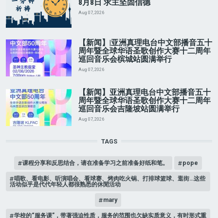
8月8日 求主坚固信德
Aug 07, 2026
【新闻】|亚洲真理电台中文部播音五十
周年暨全球华语圣歌创作大赛十二周年
巡回音乐会槟城站圆满举行
Aug 07, 2026
【新闻】亚洲真理电台中文部播音五十
周年暨全球华语圣歌创作大赛十二周年
巡回音乐会吉隆坡站圆满举行
Aug 07, 2026
TAGS
课程分享和反思结合，请在准备学习之前准备好纸和笔。
pope
唱歌、看电影、听演唱会、看球赛、烤肉吃火锅、打排球篮球、逛街…这些
活动似乎是代代年轻人都很熟悉的休閒活动
mary
学校的“服务课”，带著强迫性质，服务的范围也欠缺实质意义，有时形式重