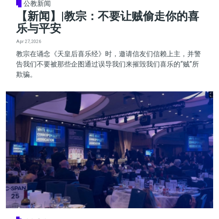
公教新闻
【新闻】|教宗：不要让贼偷走你的喜
乐与平安
Apr 27, 2026
教宗在诵念《天皇后喜乐经》时，邀请信友们信赖上主，并警
告我们不要被那些企图通过误导我们来摧毁我们喜乐的“贼”所
欺骗。