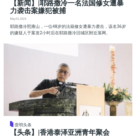
【新闻】|耶路撒冷一名法国修女遭暴
力袭击案嫌犯被捕
May 02, 2026
耶路撒冷熙雍山，一位48岁的法籍修女遭暴力袭击，该名36岁
的嫌疑人于案发2小时后在耶路撒冷旧城区附近落网。
壹明头条
【头条】|香港泰泽亚洲青年聚会