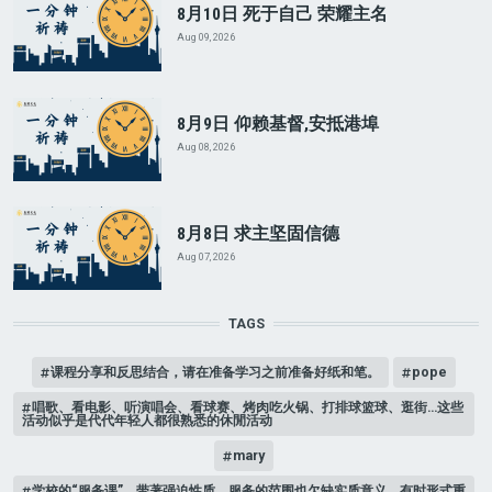
8月10日 死于自己 荣耀主名
Aug 09, 2026
8月9日 仰赖基督,安抵港埠
Aug 08, 2026
8月8日 求主坚固信德
Aug 07, 2026
TAGS
课程分享和反思结合，请在准备学习之前准备好纸和笔。
pope
唱歌、看电影、听演唱会、看球赛、烤肉吃火锅、打排球篮球、逛街…这些
活动似乎是代代年轻人都很熟悉的休閒活动
mary
学校的“服务课”，带著强迫性质，服务的范围也欠缺实质意义，有时形式重