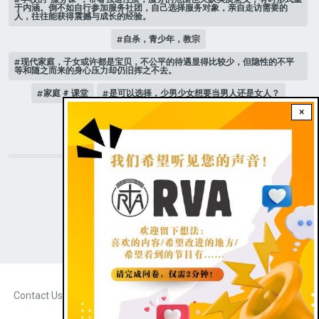
于内涵。倒不如自行参加服务社团，自己选择服务对象，亲自走访需要的
人，往往能获得震撼与成长的经验。
自杀，青少年，教宗
现代家庭，子女或许都是宝贝，不公平的待遇显得比较少，但隐性的不平
等和随之而来的身心压力却仍旧挥之不去。
家庭 # 课堂
是可以选择，少男少女想要当男人还是女人？
×
人际关系
STAY CONNECTED WITH US!
|
Dark theme
FOOTER
Contact Us