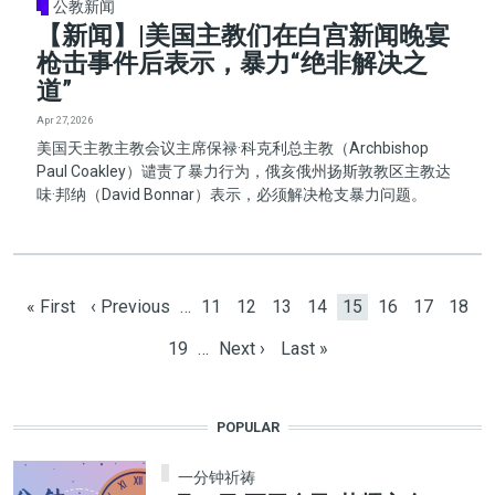
公教新闻
【新闻】|美国主教们在白宫新闻晚宴
枪击事件后表示，暴力“绝非解决之
道”
Apr 27, 2026
美国天主教主教会议主席保禄·科克利总主教（Archbishop
Paul Coakley）谴责了暴力行为，俄亥俄州扬斯敦教区主教达
味·邦纳（David Bonnar）表示，必须解决枪支暴力问题。
Pagination
First page
Previous page
Page
Page
Page
Page
Current page
Page
Page
Page
« First
‹ Previous
…
11
12
13
14
15
16
17
18
Page
Next page
Last page
19
…
Next ›
Last »
POPULAR
一分钟祈祷