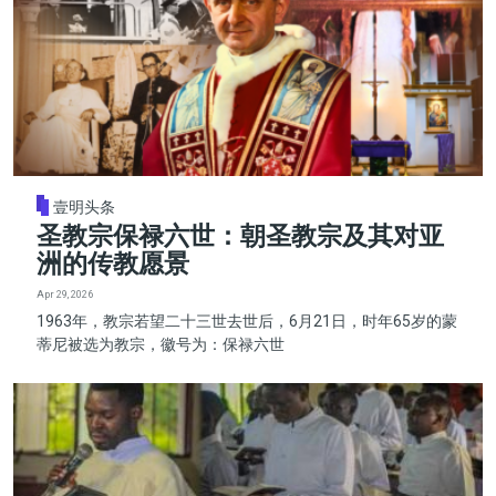
壹明头条
圣教宗保禄六世：朝圣教宗及其对亚
洲的传教愿景
Apr 29, 2026
1963年，教宗若望二十三世去世后，6月21日，时年65岁的蒙
蒂尼被选为教宗，徽号为：保禄六世