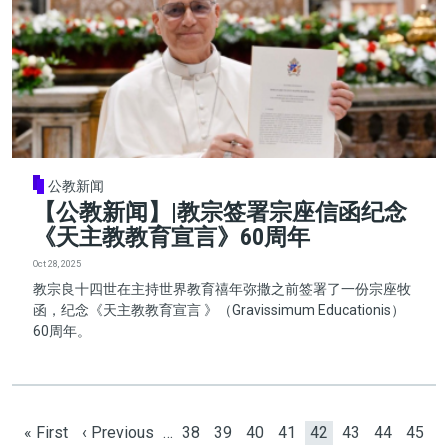
公教新闻
【公教新闻】|教宗签署宗座信函纪念
《天主教教育宣言》60周年
Oct 28, 2025
教宗良十四世在主持世界教育禧年弥撒之前签署了一份宗座牧
函，纪念《天主教教育宣言 》（Gravissimum Educationis）
60周年。
Pagination
First page
Previous page
Page
Page
Page
Page
Current page
Page
Page
Page
« First
‹ Previous
…
38
39
40
41
42
43
44
45