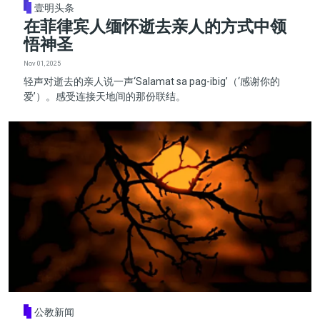
壹明头条
在菲律宾人缅怀逝去亲人的方式中领
悟神圣
Nov 01, 2025
轻声对逝去的亲人说一声‘Salamat sa pag-ibig’（‘感谢你的
爱’）。感受连接天地间的那份联结。
公教新闻