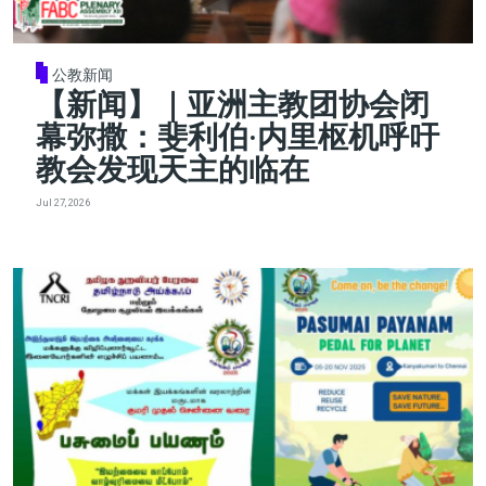
公教新闻
【新闻】｜亚洲主教团协会闭
幕弥撒：斐利伯·内里枢机呼吁
教会发现天主的临在
Jul 27, 2026