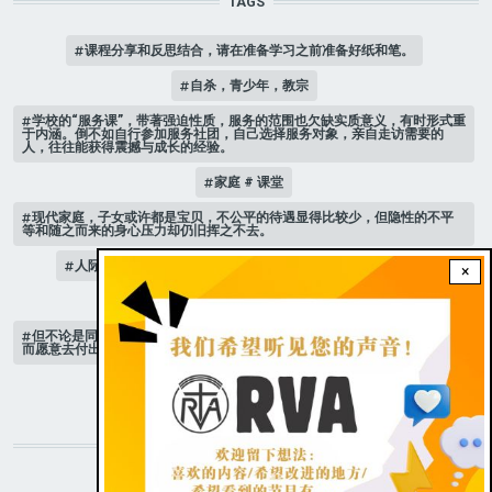
TAGS
课程分享和反思结合，请在准备学习之前准备好纸和笔。
自杀，青少年，教宗
学校的“服务课”，带著强迫性质，服务的范围也欠缺实质意义，有时形式重
于内涵。倒不如自行参加服务社团，自己选择服务对象，亲自走访需要的
人，往往能获得震撼与成长的经验。
家庭 # 课堂
现代家庭，子女或许都是宝贝，不公平的待遇显得比较少，但隐性的不平
等和随之而来的身心压力却仍旧挥之不去。
人际关系
是可以选择，少男少女想要当男人还是女人？
×
教宗方济各 记者国际协会
但不论是同性还是异性恋者，都在情人眼裡辨认出自己的重要性，于是进
而愿意去付出，去关心。
新版《天主教青年教理》 教宗
STAY CONNECTED WITH US!