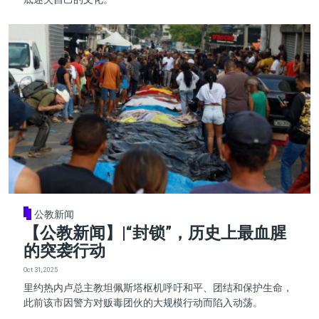
公教新闻
【公教新闻】|“封锁”，历史上最血腥
的突袭行动
Oct 31, 2025
里约热内卢总主教坦佩斯塔枢机呼吁和平、团结和保护生命，
此前该市因警方对贩毒团伙的大规模行动而陷入动荡。