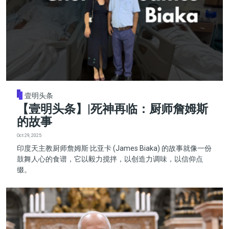
壹明头条
【壹明头条】|死神再临：厨师詹姆斯
的故事
Oct 29, 2025
印度天主教厨师詹姆斯·比亚卡 (James Biaka) 的故事就像一份
鼓舞人心的食谱，它以毅力搅拌，以创造力调味，以信仰点
缀。