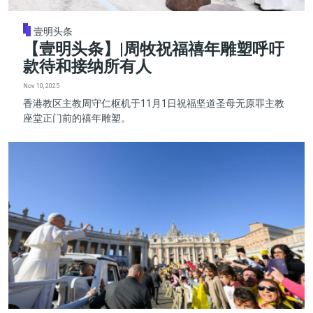
壹明头条
【壹明头条】|周牧祝福禧年雕塑呼吁
款待和接纳所有人
Nov 10, 2025
香港教区主教周守仁枢机于11月1日祝福坚道圣母无原罪主教
座堂正门前的禧年雕塑。