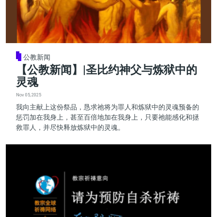
公教新闻
【公教新闻】|圣比约神父与炼狱中的
灵魂
Nov 05, 2025
我向主献上这份祭品，恳求祂将为罪人和炼狱中的灵魂预备的
惩罚加在我身上，甚至百倍地加在我身上，只要祂能感化和拯
救罪人，并尽快释放炼狱中的灵魂。