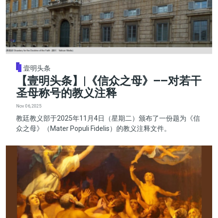
壹明头条
【壹明头条】|《信众之母》——对若干
圣母称号的教义注释
Nov 06, 2025
教廷教义部于2025年11月4日（星期二）颁布了一份题为《信
众之母》（Mater Populi Fidelis）的教义注释文件。