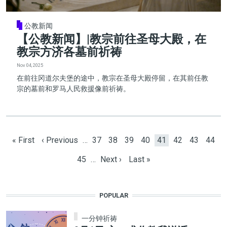
公教新闻
【公教新闻】|教宗前往圣母大殿，在
教宗方济各墓前祈祷
Nov 04, 2025
在前往冈道尔夫堡的途中，教宗在圣母大殿停留，在其前任教
宗的墓前和罗马人民救援像前祈祷。
Pagination
First page
Previous page
Page
Page
Page
Page
Current page
Page
Page
Page
« First
‹ Previous
…
37
38
39
40
41
42
43
44
Page
Next page
Last page
45
…
Next ›
Last »
POPULAR
一分钟祈祷