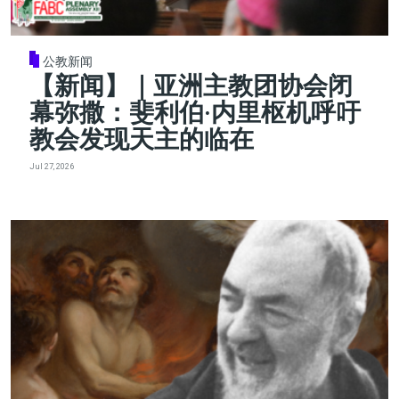
公教新闻
【新闻】｜亚洲主教团协会闭
幕弥撒：斐利伯·内里枢机呼吁
教会发现天主的临在
Jul 27, 2026