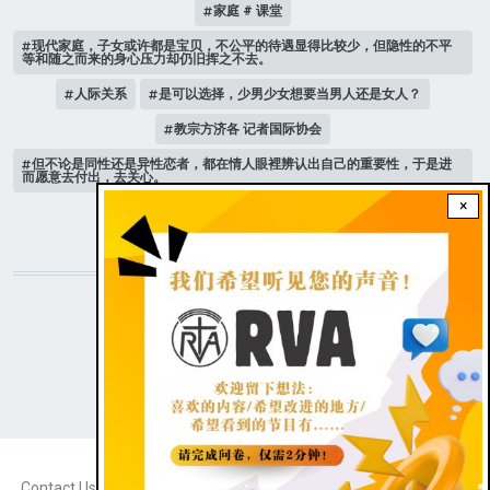
家庭 # 课堂
现代家庭，子女或许都是宝贝，不公平的待遇显得比较少，但隐性的不平
等和随之而来的身心压力却仍旧挥之不去。
人际关系
是可以选择，少男少女想要当男人还是女人？
教宗方济各 记者国际协会
但不论是同性还是异性恋者，都在情人眼裡辨认出自己的重要性，于是进
而愿意去付出，去关心。
×
新版《天主教青年教理》 教宗
STAY CONNECTED WITH US!
|
Dark theme
FOOTER
Contact Us