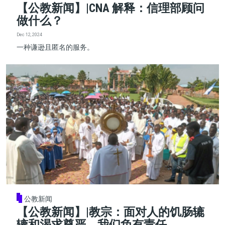
【公教新闻】|CNA 解释：信理部顾问
做什么？
Dec 12, 2024
一种谦逊且匿名的服务。
公教新闻
【公教新闻】|教宗：面对人的饥肠辘
辘和渴求尊严，我们负有责任