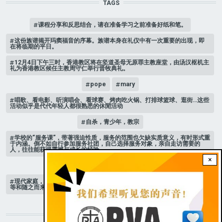
TAGS
课程分享和反思结合，请在准备学习之前准备好纸和笔。
这份族谱揭开玛窦福音的序幕。族谱本身在礼仪中有一次重要的出现，即
在将临期的平日。
12月4日下午三时，香港教区将在坚道圣母无原罪主教座堂，由汤汉枢机主
礼为香港教区候任主教周守仁举行晋牧典礼。
pope
mary
唱歌、看电影、听演唱会、看球赛、烤肉吃火锅、打排球篮球、逛街…这些
活动似乎是代代年轻人都很熟悉的休閒活动
自杀，青少年，教宗
学校的“服务课”，带著强迫性质，服务的范围也欠缺实质意义，有时形式重
于内涵。倒不如自行参加服务社团，自己选择服务对象，亲自走访需要的
人，往往能获得震撼与成长的经验。
×
家庭 # 课堂
现代家庭，子女或许都是宝贝，不公平的待遇显得比较少，但隐性的不平
等和随之而来的身心压力却仍旧挥之不去。
STAY CONNECTED WITH US!