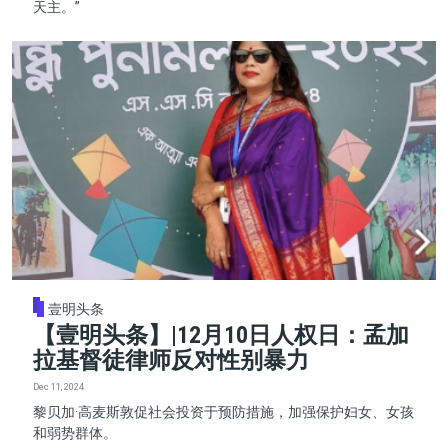
天主。”
壹明头条
【壹明头条】|12月10日人权日：孟加
拉基督徒律师反对性别暴力
Dec 11, 2024
黎贝加·高麦斯敦促社会投资于预防措施，加强保护妇女、女孩
和弱势群体。