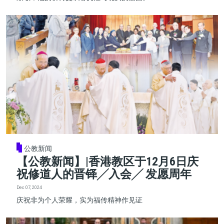
公教新闻
【公教新闻】|香港教区于12月6日庆
祝修道人的晋铎╱入会╱ 发愿周年
Dec 07, 2024
庆祝非为个人荣耀，实为福传精神作见证