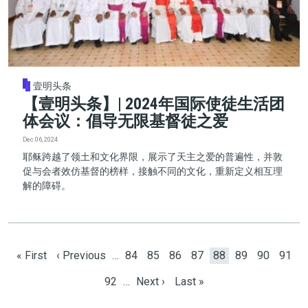
壹明头条
【壹明头条】| 2024年国际使徒生活团
体会议：倡导无限基督徒之爱
Dec 06, 2024
耶稣跨越了领土和文化界限，展示了天主之爱的普遍性，并敦
促与会者效仿基督的榜样，接触不同的文化，重新定义相互理
解的障碍。
Pagination
First page
Previous page
Page
Page
Page
Page
Current page
Page
Page
Page
« First
‹ Previous
…
84
85
86
87
88
89
90
91
Page
Next page
Last page
92
…
Next ›
Last »