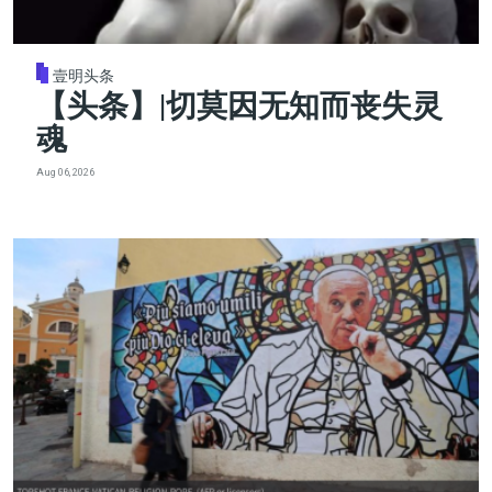
壹明头条
【头条】|切莫因无知而丧失灵
魂
Aug 06, 2026