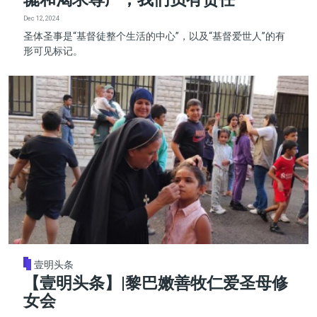
Dec 12, 2024
圣体圣事是“基督徒整个生活的中心”，以及“基督爱世人”的有
形可见标记。
壹明头条
【壹明头条】|黎巴嫩善牧仁爱圣母修
女会