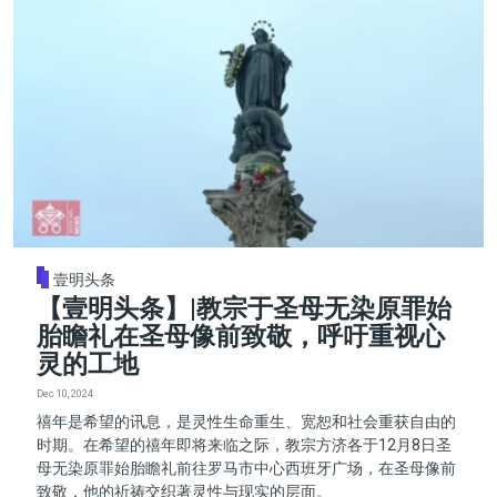
壹明头条
【壹明头条】|教宗于圣母无染原罪始
胎瞻礼在圣母像前致敬，呼吁重视心
灵的工地
Dec 10, 2024
禧年是希望的讯息，是灵性生命重生、宽恕和社会重获自由的
时期。在希望的禧年即将来临之际，教宗方济各于12月8日圣
母无染原罪始胎瞻礼前往罗马市中心西班牙广场，在圣母像前
致敬，他的祈祷交织著灵性与现实的层面。