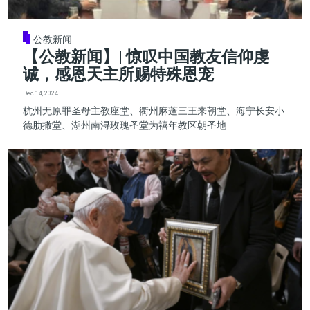
公教新闻
【公教新闻】| 惊叹中国教友信仰虔
诚，感恩天主所赐特殊恩宠
Dec 14, 2024
杭州无原罪圣母主教座堂、衢州麻蓬三王来朝堂、海宁长安小
德肋撒堂、湖州南浔玫瑰圣堂为禧年教区朝圣地