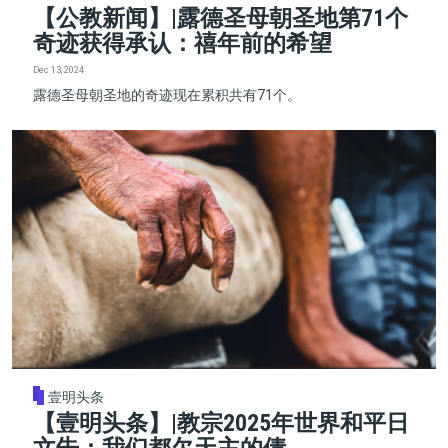
【公教新闻】|露德圣母朝圣地第71个
奇迹获得承认：禧年前的希望
Dec 13, 2024
露德圣母朝圣地的奇迹现在累积共有71个。
壹明头条
【壹明头条】|教宗2025年世界和平日