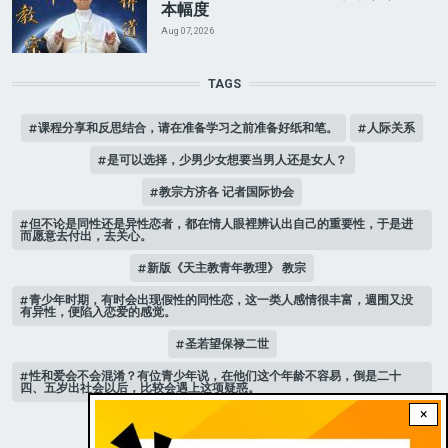
本幅度
Aug 07, 2026
TAGS
课程分享和反思结合，请在准备学习之前准备好纸和笔。
人际关系
是可以选择，少男少女想要当男人还是女人？
教宗方济各 记者国际协会
但不论是同性还是异性恋者，都在情人眼裡辨认出自己的重要性，于是进
而愿意去付出，去关心。
新版《天主教青年教理》 教宗
青少年时期，有时会出现假性的同性恋，这一类人感情很丰富，週围又没
有异性，便陷入恋爱的感觉。
圣若望保禄二世
性和爱会不会混淆？有位青少年说，在他们这个年龄不容易，倒是二十
四、五岁出社会以后，比较会遇上这项疑惑。
×
跟随 乙年常年期第3主日