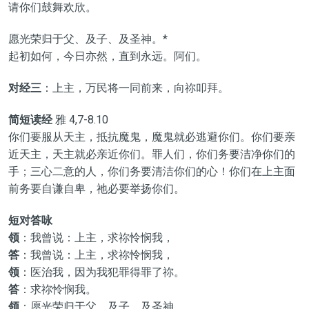
请你们鼓舞欢欣。
愿光荣归于父、及子、及圣神。*
起初如何，今日亦然，直到永远。阿们。
对经三
：上主，万民将一同前来，向祢叩拜。
简短读经
雅 4,7-8.10
你们要服从天主，抵抗魔鬼，魔鬼就必逃避你们。你们要亲
近天主，天主就必亲近你们。罪人们，你们务要洁净你们的
手；三心二意的人，你们务要清洁你们的心！你们在上主面
前务要自谦自卑，祂必要举扬你们。
短对答咏
领
：我曾说：上主，求祢怜悯我，
答
：我曾说：上主，求祢怜悯我，
领
：医治我，因为我犯罪得罪了祢。
答
：求祢怜悯我。
领
：愿光荣归于父、及子、及圣神。