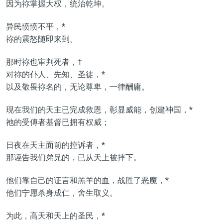
因为祢掌握大权，统治乾坤。
异民愤愤不平，*
祢的震怒随即来到。
那时祢也审判死者，†
对祢的仆人、先知、圣徒，*
以及敬畏祢名的，无论尊卑，一律酬庸。
现在我们的天主已完成救恩，彰显威能，创建神国，*
祂的受傅者基督已拥有权威；
日夜在天主面前的控诉者，*
那诬告我们弟兄的，已从天上被摔下。
他们靠自己的证言和羔羊的血，战胜了恶魔，*
他们宁愿杀身成仁，舍生取义。
为此，高天和天上的圣民，*