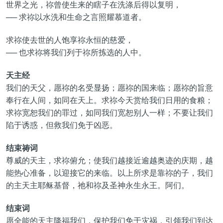
世界之光，祢曾使生来的瞎子在洗涤后得以复明，
── 求祢以水洗和生命之言照耀慕道者。
求祢使去世的人饱享祢永恒的慈爱，
── 也求祢将我们列于祢所拣选的人中。
天主经
我们的天父，愿祢的名受显扬；愿祢的国来临；愿祢的旨意
奉行在人间，如同在天上。求祢今天赏给我们日用的食粮；
求祢宽恕我们的罪过，如同我们宽恕别人一样；不要让我们
陷于诱惑，但救我们免于凶恶。
结束祷词
尊威的天主，求祢俯允；使我们越接近逾越奥迹的庆期，越
能热心准备，以迎接它的来临。以上所求是靠祢的子，我们
的主天主耶稣基督，祂和祢及圣神永生永王。阿们。
结束词
愿全能的天主降福我们，保护我们免于灾祸，引领我们到达