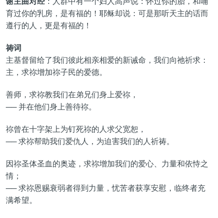
谢主曲对经
：人群中有一个妇人高声说：怀过你的胎，和哺
育过你的乳房，是有福的！耶稣却说：可是那听天主的话而
遵行的人，更是有福的！
祷词
主基督留给了我们彼此相亲相爱的新诫命，我们向祂祈求：
主，求祢增加祢子民的爱德。
善师，求祢教我们在弟兄们身上爱祢，
── 并在他们身上善待祢。
祢曾在十字架上为钉死祢的人求父宽恕，
── 求祢帮助我们爱仇人，为迫害我们的人祈祷。
因祢圣体圣血的奥迹，求祢增加我们的爱心、力量和依恃之
情；
── 求祢恩赐衰弱者得到力量，忧苦者获享安慰，临终者充
满希望。