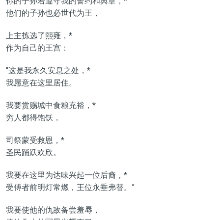
你的子孙若遵守我的誓约和典章，*
他们的子孙也必世代为王，
上主拣选了熙雍，*
作为自己的王宫：
“这是我永久安息之处，*
我愿意在这里居住。
我要赏赐城中食粮充裕，*
穷人都得饱饫，
司祭蒙受救恩，*
圣民踊跃欢欣。
我要在这里为达味兴起一位后裔，*
受傅者前明灯常燃，王位永垂弗替。”
我要使他的仇敌备尝羞辱，