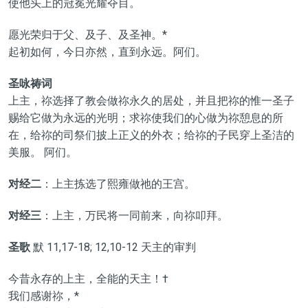
使他头上的冠冕光耀夺目。
愿光荣归于父、及子、及圣神。*
起初如何，今日亦然，直到永远。阿们。
圣咏祷词
上主，祢选择了教会做祢永久的居处，并且把祢的惟一圣子
赐给它做为永远的光明；求祢使我们的心做为祢憩息的所
在，给祢的司祭们披上正义的外衣；给祢的子民穿上圣洁的
美服。 阿们。
对经二
：上主拣选了熙雍做祂的王宫。
对经三
：上主，万民将一同前来，向祢叩拜。
圣歌
默 11,17-18; 12,10-12 天主的审判
今昔永存的上主，全能的天主！†
我们感谢祢，*