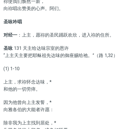
祢使我们焕然一新，
向祢唱出赞美的心声。阿们。
圣咏吟唱
对经一
：上主，愿祢的圣民踊跃欢欣，进入祢的住所。
圣咏
131 天主给达味宗室的恩许
“上主天主要把耶稣祖先达味的御座赐给祂。”（路 1,32）
(1) 1-10
上主，求祢怀念达味，*
和他的一切劳瘁。
因为他曾向上主发誓，*
向雅各伯的大能者许愿：
除非我为上主找到居处，*