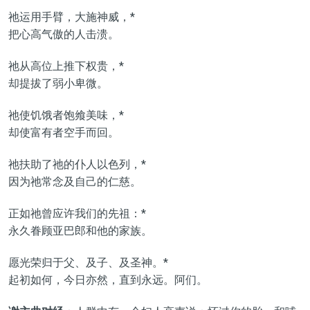
祂运用手臂，大施神威，*
把心高气傲的人击溃。
祂从高位上推下权贵，*
却提拔了弱小卑微。
祂使饥饿者饱飨美味，*
却使富有者空手而回。
祂扶助了祂的仆人以色列，*
因为祂常念及自己的仁慈。
正如祂曾应许我们的先祖：*
永久眷顾亚巴郎和他的家族。
愿光荣归于父、及子、及圣神。*
起初如何，今日亦然，直到永远。阿们。