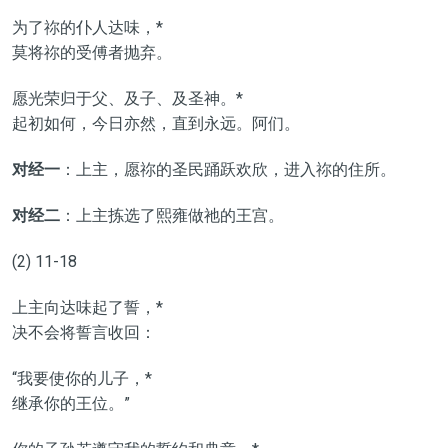
为了祢的仆人达味，*
莫将祢的受傅者抛弃。
愿光荣归于父、及子、及圣神。*
起初如何，今日亦然，直到永远。阿们。
对经一
：上主，愿祢的圣民踊跃欢欣，进入祢的住所。
对经二
：上主拣选了熙雍做祂的王宫。
(2) 11-18
上主向达味起了誓，*
决不会将誓言收回：
“我要使你的儿子，*
继承你的王位。”