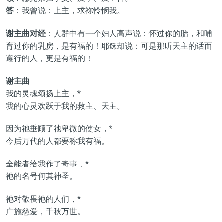
答
：我曾说：上主，求祢怜悯我。
谢主曲对经
：人群中有一个妇人高声说：怀过你的胎，和哺
育过你的乳房，是有福的！耶稣却说：可是那听天主的话而
遵行的人，更是有福的！
谢主曲
我的灵魂颂扬上主，*
我的心灵欢跃于我的救主、天主。
因为祂垂顾了祂卑微的使女，*
今后万代的人都要称我有福。
全能者给我作了奇事，*
祂的名号何其神圣。
祂对敬畏祂的人们，*
广施慈爱，千秋万世。