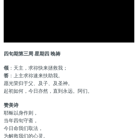
四旬期第三周 星期四 晚祷
领
：天主，求祢快来拯救我；
答
：上主求祢速来扶助我。
愿光荣归于父、及子、及圣神。
起初如何，今日亦然，直到永远。阿们。
赞美诗
耶稣以身作则，
当年四旬守斋，
今日命我们取法，
为解救我们的心灵。