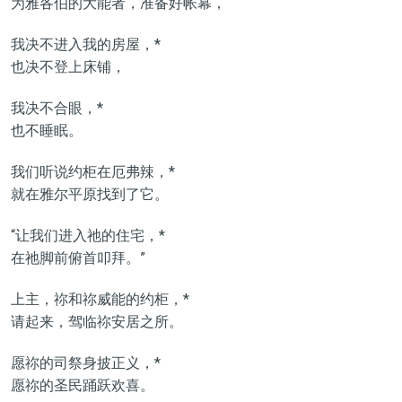
为雅各伯的大能者，准备好帐幕，
我决不进入我的房屋，*
也决不登上床铺，
我决不合眼，*
也不睡眠。
我们听说约柜在厄弗辣，*
就在雅尔平原找到了它。
“让我们进入祂的住宅，*
在祂脚前俯首叩拜。”
上主，祢和祢威能的约柜，*
请起来，驾临祢安居之所。
愿祢的司祭身披正义，*
愿祢的圣民踊跃欢喜。