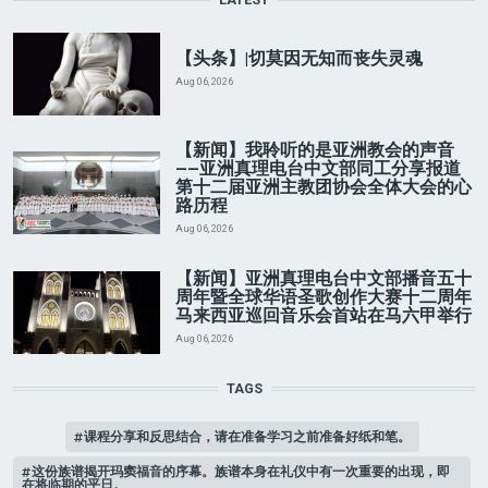
【头条】|切莫因无知而丧失灵魂
Aug 06, 2026
【新闻】我聆听的是亚洲教会的声音
——亚洲真理电台中文部同工分享报道
第十二届亚洲主教团协会全体大会的心
路历程
Aug 06, 2026
【新闻】亚洲真理电台中文部播音五十
周年暨全球华语圣歌创作大赛十二周年
马来西亚巡回音乐会首站在马六甲举行
Aug 06, 2026
TAGS
课程分享和反思结合，请在准备学习之前准备好纸和笔。
这份族谱揭开玛窦福音的序幕。族谱本身在礼仪中有一次重要的出现，即
在将临期的平日。