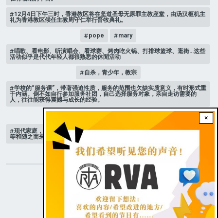
12月4日下午三时，香港教区将在坚道圣母无原罪主教座堂，由汤汉枢机主
礼为香港教区候任主教周守仁举行晋牧典礼。
pope
mary
唱歌、看电影、听演唱会、看球赛、烤肉吃火锅、打排球篮球、逛街…这些
活动似乎是代代年轻人都很熟悉的休閒活动
自杀，青少年，教宗
学校的“服务课”，带著强迫性质，服务的范围也欠缺实质意义，有时形式重
于内涵。倒不如自行参加服务社团，自己选择服务对象，亲自走访需要的
人，往往能获得震撼与成长的经验。
家庭 # 课堂
×
现代家庭，子女或许都是宝贝，不公平的待遇显得比较少，但隐性的不平
等和随之而来的身心压力却仍旧挥之不去。
STAY CONNECTED WITH US!