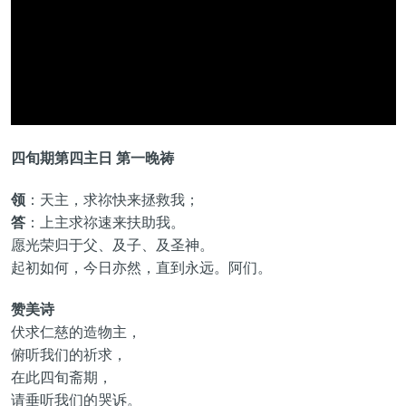
四旬期第四主日 第一晚祷
领
：天主，求祢快来拯救我；
答
：上主求祢速来扶助我。
愿光荣归于父、及子、及圣神。
起初如何，今日亦然，直到永远。阿们。
赞美诗
伏求仁慈的造物主，
俯听我们的祈求，
在此四旬斋期，
请垂听我们的哭诉。