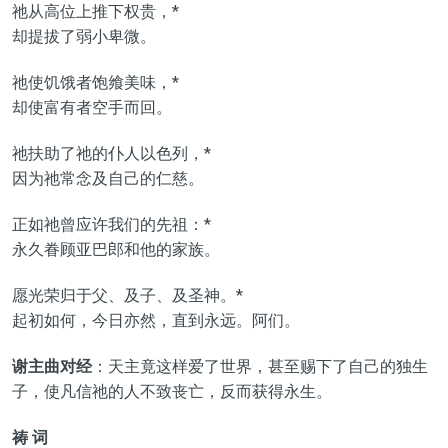
祂从高位上推下权贵，*
却提拔了弱小卑微。
祂使饥饿者饱飨美味，*
却使富有者空手而回。
祂扶助了祂的仆人以色列，*
因为祂常念及自己的仁慈。
正如祂曾应许我们的先祖：*
永久眷顾亚巴郎和他的家族。
愿光荣归于父、及子、及圣神。*
起初如何，今日亦然，直到永远。阿们。
谢主曲对经
：天主竟这样爱了世界，甚至赐下了自己的独生
子，使凡信祂的人不致丧亡，反而获得永生。
祷 词