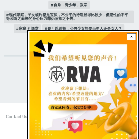
自杀，青少年，教宗
现代家庭，子女或许都是宝贝，不公平的待遇显得比较少，但隐性的不平
等和随之而来的身心压力却仍旧挥之不去。
家庭 # 课堂
是可以选择，少男少女想要当男人还是女人？
×
人际关系
STAY CONNECTED WITH US!
|
Dark theme
FOOTER
Contact Us
Radio Veritas Asia © 2023