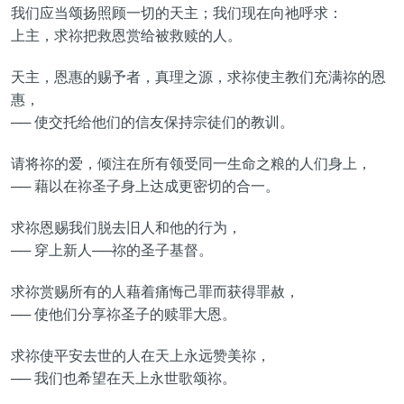
我们应当颂扬照顾一切的天主；我们现在向祂呼求：
上主，求祢把救恩赏给被救赎的人。
天主，恩惠的赐予者，真理之源，求祢使主教们充满祢的恩
惠，
── 使交托给他们的信友保持宗徒们的教训。
请将祢的爱，倾注在所有领受同一生命之粮的人们身上，
── 藉以在祢圣子身上达成更密切的合一。
求祢恩赐我们脱去旧人和他的行为，
── 穿上新人──祢的圣子基督。
求祢赏赐所有的人藉着痛悔己罪而获得罪赦，
── 使他们分享祢圣子的赎罪大恩。
求祢使平安去世的人在天上永远赞美祢，
── 我们也希望在天上永世歌颂祢。