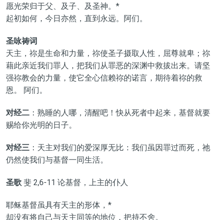
愿光荣归于父、及子、及圣神。*
起初如何，今日亦然，直到永远。阿们。
圣咏祷词
天主，祢是生命和力量，祢使圣子摄取人性，屈尊就卑；祢
藉此亲近我们罪人，把我们从罪恶的深渊中救拔出来。请坚
强祢教会的力量，使它全心信赖祢的诺言，期待着祢的救
恩。 阿们。
对经二
：熟睡的人哪，清醒吧！快从死者中起来，基督就要
赐给你光明的日子。
对经三
：天主对我们的爱深厚无比：我们虽因罪过而死，祂
仍然使我们与基督一同生活。
圣歌
斐 2,6-11 论基督，上主的仆人
耶稣基督虽具有天主的形体，*
却没有将自己与天主同等的地位，把持不舍。