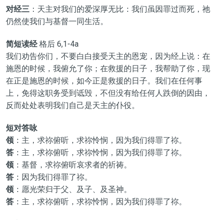
对经三
：天主对我们的爱深厚无比：我们虽因罪过而死，祂
仍然使我们与基督一同生活。
简短读经
格后 6,1-4a
我们劝告你们，不要白白接受天主的恩宠，因为经上说：在
施恩的时候，我俯允了你；在救援的日子，我帮助了你，现
在正是施恩的时候，如今正是救援的日子。我们在任何事
上，免得这职务受到诋毁，不但没有给任何人跌倒的因由，
反而处处表明我们自己是天主的仆役。
短对答咏
领
：主，求祢俯听，求祢怜悯，因为我们得罪了祢。
答
：主，求祢俯听，求祢怜悯，因为我们得罪了祢。
领
：基督，求祢俯听哀求者的祈祷。
答
：因为我们得罪了祢。
领
：愿光荣归于父、及子、及圣神。
答
：主，求祢俯听，求祢怜悯，因为我们得罪了祢。