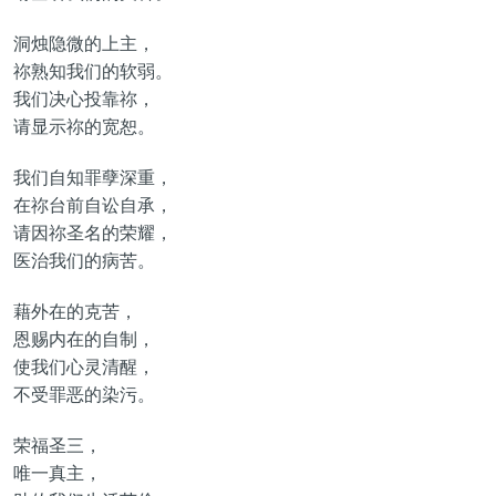
洞烛隐微的上主，
祢熟知我们的软弱。
我们决心投靠祢，
请显示祢的宽恕。
我们自知罪孽深重，
在祢台前自讼自承，
请因祢圣名的荣耀，
医治我们的病苦。
藉外在的克苦，
恩赐内在的自制，
使我们心灵清醒，
不受罪恶的染污。
荣福圣三，
唯一真主，