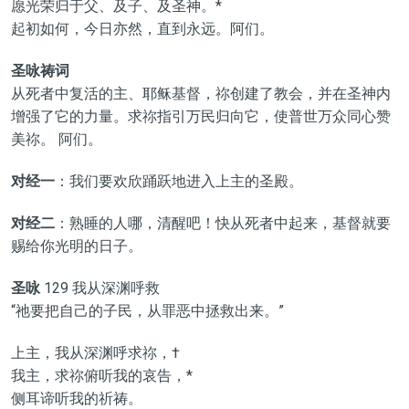
愿光荣归于父、及子、及圣神。*
起初如何，今日亦然，直到永远。阿们。
圣咏祷词
从死者中复活的主、耶稣基督，祢创建了教会，并在圣神内
增强了它的力量。求祢指引万民归向它，使普世万众同心赞
美祢。 阿们。
对经一
：我们要欢欣踊跃地进入上主的圣殿。
对经二
：熟睡的人哪，清醒吧！快从死者中起来，基督就要
赐给你光明的日子。
圣咏
129 我从深渊呼救
“祂要把自己的子民，从罪恶中拯救出来。”
上主，我从深渊呼求祢，†
我主，求祢俯听我的哀告，*
侧耳谛听我的祈祷。