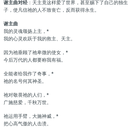
谢主曲对经
：天主竟这样爱了世界，甚至赐下了自己的独生
子，使凡信祂的人不致丧亡，反而获得永生。
谢主曲
我的灵魂颂扬上主，*
我的心灵欢跃于我的救主、天主。
因为祂垂顾了祂卑微的使女，*
今后万代的人都要称我有福。
全能者给我作了奇事，*
祂的名号何其神圣。
祂对敬畏祂的人们，*
广施慈爱，千秋万世。
祂运用手臂，大施神威，*
把心高气傲的人击溃。