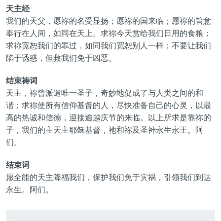
天主经
我们的天父，愿祢的名受显扬；愿祢的国来临；愿祢的旨意
奉行在人间，如同在天上。求祢今天赏给我们日用的食粮；
求祢宽恕我们的罪过，如同我们宽恕别人一样；不要让我们
陷于诱惑，但救我们免于凶恶。
结束祷词
天主，祢曾派遣唯一圣子，奇妙地促成了与人类之间的和
谐；求祢使所有信仰基督的人，尽快准备自己的心灵，以最
高的热诚和信德，迎接逾越庆节的来临。以上所求是靠祢的
子，我们的主天主耶稣基督，祂和祢及圣神永生永王。阿
们。
结束词
愿全能的天主降福我们，保护我们免于灾祸，引领我们到达
永生。阿们。