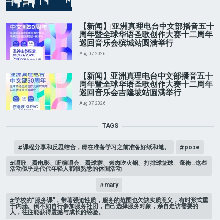
【新闻】|亚洲真理电台中文部播音五十
周年暨全球华语圣歌创作大赛十二周年
巡回音乐会槟城站圆满举行
Aug 07, 2026
【新闻】亚洲真理电台中文部播音五十
周年暨全球华语圣歌创作大赛十二周年
巡回音乐会吉隆坡站圆满举行
Aug 07, 2026
TAGS
课程分享和反思结合，请在准备学习之前准备好纸和笔。
pope
唱歌、看电影、听演唱会、看球赛、烤肉吃火锅、打排球篮球、逛街…这些
活动似乎是代代年轻人都很熟悉的休閒活动
mary
学校的“服务课”，带著强迫性质，服务的范围也欠缺实质意义，有时形式重
于内涵。倒不如自行参加服务社团，自己选择服务对象，亲自走访需要的
人，往往能获得震撼与成长的经验。