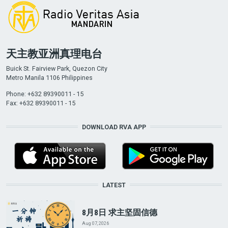
天主教亚洲真理电台
Buick St. Fairview Park, Quezon City
Metro Manila 1106 Philippines
Phone: +632 89390011 - 15
Fax: +632 89390011 - 15
DOWNLOAD RVA APP
LATEST
8月8日 求主坚固信德
Aug 07, 2026