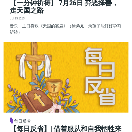
【一分钟祈祷】|7月26日 弃恶择善，
走天国之路
Jul 25, 2025
音乐：主日赞歌《天国的宴席》（徐弟兄：为孩子能好好学习
祈祷）
每日反省
【每日反省】| 借着服从和自我牺牲来