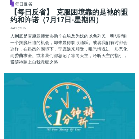
每日反省
【每日反省】| 克服困境靠的是祂的盟
约和许诺（7月17日-星期四）
Jul 17, 2025
人到底是否愿意接受协助？在埃及为奴的以色列民，明明得到
一个摆脱压迫的机会，却未显得欢欣踊跃。或者我们有时都会
这样，在熟悉的困境下，宁愿逆来顺受，唯恐情况进一步恶化
而委曲求全。或者我们都忘记了靠向天主，聆听天主的指引，
紧随祂踏上自我救赎之路