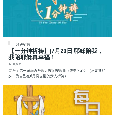
一分钟祈祷
【一分钟祈祷】|7月20日 耶稣陪我，
我陪耶稣真幸福！
Jul 19, 2025
音乐：第一届华语圣歌大赛参赛歌曲《赞美的心》（杰妮斯姐
妹：为自己在6月份去世的亲人祈祷）