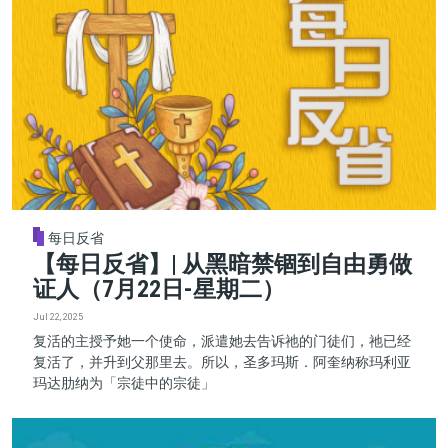
每日反省
【每日反省】| 从黑暗禁锢到自由勇做
证人（7月22日-星期二）
Jul 22, 2025
复活的主授予她一个使命，派遣她去告诉祂的门徒们，祂已经
复活了，并升到父那里去。所以，圣多玛斯．阿奎纳称玛利亚
玛达肋纳为「宗徒中的宗徒」