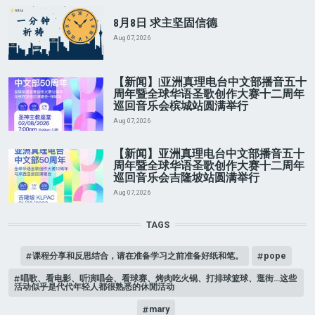
8月8日 求主坚固信德
Aug 07, 2026
【新闻】|亚洲真理电台中文部播音五十
周年暨全球华语圣歌创作大赛十二周年
巡回音乐会槟城站圆满举行
Aug 07, 2026
【新闻】亚洲真理电台中文部播音五十
周年暨全球华语圣歌创作大赛十二周年
巡回音乐会吉隆坡站圆满举行
Aug 07, 2026
TAGS
课程分享和反思结合，请在准备学习之前准备好纸和笔。
pope
唱歌、看电影、听演唱会、看球赛、烤肉吃火锅、打排球篮球、逛街…这些
活动似乎是代代年轻人都很熟悉的休閒活动
mary