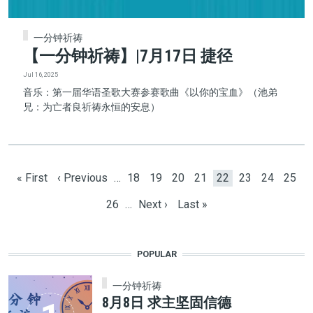
一分钟祈祷
【一分钟祈祷】|7月17日 捷径
Jul 16, 2025
音乐：第一届华语圣歌大赛参赛歌曲《以你的宝血》（池弟
兄：为亡者良祈祷永恒的安息）
Pagination
First page
Previous page
Page
Page
Page
Page
Current page
Page
Page
Page
« First
‹ Previous
…
18
19
20
21
22
23
24
25
Page
Next page
Last page
26
…
Next ›
Last »
POPULAR
一分钟祈祷
8月8日 求主坚固信德