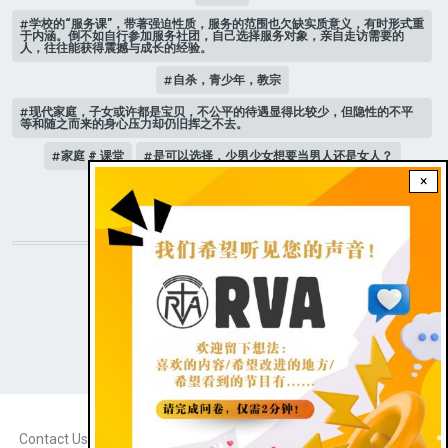
学校的“服务课”，带著强迫性质，服务的范围也欠缺实质意义，有时形式重
于内涵。倒不如自行参加服务社团，自己选择服务对象，亲自走访需要的
人，往往能获得震撼与成长的经验。
自杀，青少年，教宗
现代家庭，子女或许都是宝贝，不公平的待遇显得比较少，但隐性的不平
等和随之而来的身心压力却仍旧挥之不去。
家庭 # 课堂
是可以选择，少男少女想要当男人还是女人？
×
人际关系
STAY CONNECTED WITH US!
|
Dark theme
FOOTER
Contact Us