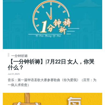
一分钟祈祷
【一分钟祈祷】|7月22日 女人，你哭
什么？
Jul 21, 2025
音乐：第一届华语圣歌大赛参赛歌曲《你为爱我》（芬芳：为
一病人求痊愈）