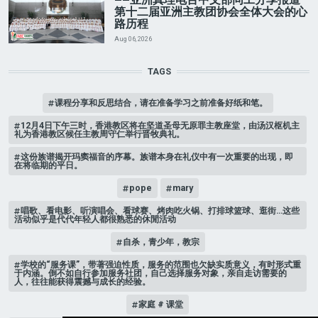
——亚洲真理电台中文部同工分享报道
第十二届亚洲主教团协会全体大会的心
路历程
Aug 06, 2026
TAGS
课程分享和反思结合，请在准备学习之前准备好纸和笔。
12月4日下午三时，香港教区将在坚道圣母无原罪主教座堂，由汤汉枢机主
礼为香港教区候任主教周守仁举行晋牧典礼。
这份族谱揭开玛窦福音的序幕。族谱本身在礼仪中有一次重要的出现，即
在将临期的平日。
pope
mary
唱歌、看电影、听演唱会、看球赛、烤肉吃火锅、打排球篮球、逛街…这些
活动似乎是代代年轻人都很熟悉的休閒活动
自杀，青少年，教宗
学校的“服务课”，带著强迫性质，服务的范围也欠缺实质意义，有时形式重
于内涵。倒不如自行参加服务社团，自己选择服务对象，亲自走访需要的
人，往往能获得震撼与成长的经验。
家庭 # 课堂