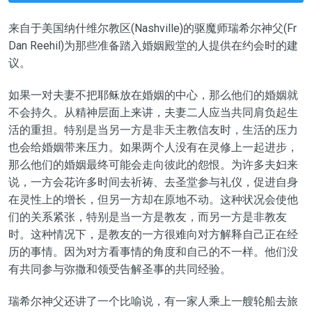
来自于美国纳什维尔教区(Nashville)的驱魔师瑞希尔神父(Fr
Dan Reehil)为那些准备踏入婚姻殿堂的人提供在约会时的建
议。
如果一对夫妻不把耶稣放在婚姻的中心，那么他们的婚姻就
不会持久。从精神层面上来讲，夫妻二人应当共同肩负起生
活的重担。特别是当另一方是非天主教信友时，生活的压力
也会给婚姻带来压力。如果两个人没有在灵修上一起进步，
那么他们的婚姻最终可能会走向彼此的怨恨。为许多夫妇来
说，一方会花许多时间去祈祷、去圣堂参与礼仪，促进自身
在灵性上的增长，但另一方却在原地不动。这种状况会使他
们的关系紧张，特别是当一方是教友，而另一方是非教友
时。这种情况下，是教友的一方很难向对方解释自己正在经
历的事情。因为对方看事情的角度和自己的不一样。他们没
有共同参与弥撒和领受告解圣事的共同经验。
瑞希尔神父还讲了一个比喻说，有一家人乘上一艘轮船去旅