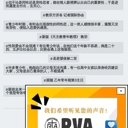
但不论是同性还是异性恋者，都在情人眼裡辨认出自己的重要性，于是进
而愿意去付出，去关心。
教宗方济各 记者国际协会
青少年时期，有时会出现假性的同性恋，这一类人感情很丰富，週围又没
有异性，便陷入恋爱的感觉。
新版《天主教青年教理》 教宗
性和爱会不会混淆？有位青少年说，在他们这个年龄不容易，倒是二十
四、五岁出社会以后，比较会遇上这项疑惑。
圣若望保禄二世
许多青少年，抱怨自己的父母无法沟通，有一位高中女孩以亲身经历建议
大家，父母是自己最亲的人，不能逃离
跟随 乙年常年期第3主日
眼前走来一位魔女，可爱的妖媚中带点邪恶，身上穿著宫廷的小丑服，整
×
个造型夸张华丽，非常特殊。
STAY CONNECTED WITH US!