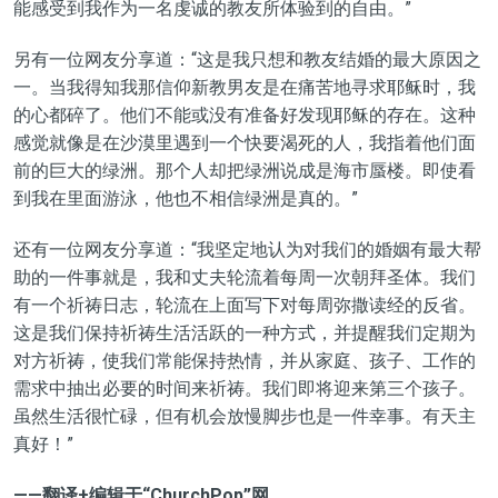
能感受到我作为一名虔诚的教友所体验到的自由。”
另有一位网友分享道：“这是我只想和教友结婚的最大原因之
一。当我得知我那信仰新教男友是在痛苦地寻求耶稣时，我
的心都碎了。他们不能或没有准备好发现耶稣的存在。这种
感觉就像是在沙漠里遇到一个快要渴死的人，我指着他们面
前的巨大的绿洲。那个人却把绿洲说成是海市蜃楼。即使看
到我在里面游泳，他也不相信绿洲是真的。”
还有一位网友分享道：“我坚定地认为对我们的婚姻有最大帮
助的一件事就是，我和丈夫轮流着每周一次朝拜圣体。我们
有一个祈祷日志，轮流在上面写下对每周弥撒读经的反省。
这是我们保持祈祷生活活跃的一种方式，并提醒我们定期为
对方祈祷，使我们常能保持热情，并从家庭、孩子、工作的
需求中抽出必要的时间来祈祷。我们即将迎来第三个孩子。
虽然生活很忙碌，但有机会放慢脚步也是一件幸事。有天主
真好！”
——翻译+编辑于“ChurchPop”网