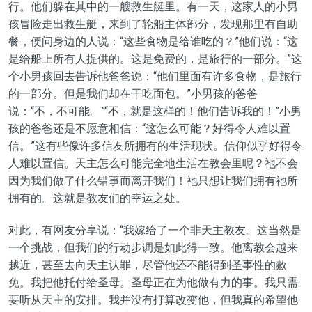
行。他们躲在其中的一艘救生艇里。有一天，这家人的小男
孩冒险走出救生艇，来到了轮船主体部分，发现那里有自助
餐，便问身边的人说：“这些食物是给谁吃的？”他们说：“这
是给船上所有人提供的。这是免费的，是旅行的一部分。”这
个小男孩回去告诉他爸爸说：“他们里面有许多食物，是旅行
的一部分。但是我们却在干吃面包。”小男孩的爸爸
说：“不，不可能。”“不，就是这样的！他们告诉我的！”小男
孩的爸爸还是不愿意相信：“这怎么可能？好得令人难以置
信。”这有些像许多信友所拥有的生活现状。信仰似乎好得令
人难以置信。天主怎么可能完全地生活在教会里呢？祂不会
因为我们做了什么错事而离开我们！祂只想让我们拥有祂所
拥有的。这就是教友们的幸运之处。
对此，有网友分享说：“我嫁给了一个非天主教友。这当然是
一个挑战，但我们的行动步调是如此得一致。他离教会越来
越近，甚至去向天主认罪，尽管他还不能得到圣事性的赦
免。我把他托付给圣母。圣母正在为他做有力的事。我只需
要听从天主的安排。我并没有打算改变他，但我真的希望他