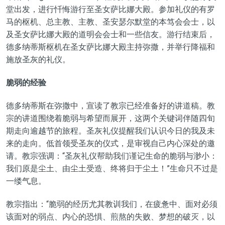
堂出发，进行忏悔游行至圣女萨比娜大殿。参加礼仪的有罗
马的枢机、总主教、主教、圣安瑟尔默堂的本笃会会士，以
及圣女萨比娜大殿的道明会会士和一些信友。游行结束后，
德多纳蒂斯枢机在圣女萨比娜大殿主持弥撒，并举行降福和
施放圣灰的礼仪。
脆弱的经验
德多纳蒂斯在弥撒中，宣读了教宗已经准备好的讲道稿。教
宗的讲道围绕着脆弱与希望而展开，这两个关键词伴随四旬
期走向逾越节的旅程。圣灰礼仪提醒我们认识今日的我及未
来的走向。低首领受圣灰的仪式，是审视自己内心深处的邀
请。教宗强调：“圣灰礼仪帮助我们谨记生命的脆弱与渺小：
我们原是尘土、由尘土受造、终将归于尘土！”生命只不过是
一缕气息。
教宗指出：“脆弱的经历尤其教训我们，在疲惫中、面对必须
该面对的弱点、内心的恐惧、煎熬的失败、梦想的破灭，以