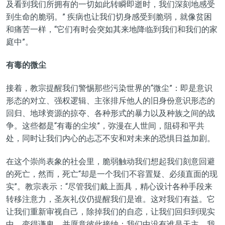
及看到我们所拥有的一切如此转瞬即逝时，我们深刻地感受
到生命的脆弱。” 疾病也让我们切身感受到脆弱，就像贫困
和痛苦一样，“它们有时会突如其来地降临到我们和我们的家
庭中”。
有毒的微尘
接着，教宗提醒我们警惕那些污染世界的“微尘”：即是意识
形态的对立、强权逻辑、主张排斥他人的旧身份意识形态的
回归、地球资源的掠夺、各种形式的暴力以及种族之间的战
争。这些都是“有毒的尘埃”，弥漫在人世间，阻碍和平共
处，同时让我们内心的忐忑不安和对未来的恐惧日益加剧。
在这个崇尚表象的社会里，脆弱触动我们想起我们刻意回避
的死亡，然而，死亡“却是一个我们不容置疑、必须直面的现
实”。教宗表示：“尽管我们戴上面具，精心设计各种手段来
转移注意力，圣灰礼仪仍提醒我们是谁。这对我们有益。它
让我们重新审视自己，除掉我们的自恋，让我们回归到现实
中，变得谦卑，并愿意彼此接纳：我们中没有谁是天主，我