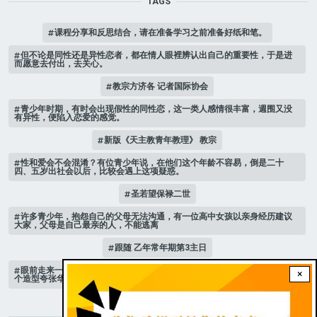
TAGS
课程分享和反思结合，请在准备学习之前准备好纸和笔。
但不论是同性还是异性恋者，都在情人眼裡辨认出自己的重要性，于是进
而愿意去付出，去关心。
教宗方济各 记者国际协会
青少年时期，有时会出现假性的同性恋，这一类人感情很丰富，週围又没
有异性，便陷入恋爱的感觉。
新版《天主教青年教理》 教宗
性和爱会不会混淆？有位青少年说，在他们这个年龄不容易，倒是二十
四、五岁出社会以后，比较会遇上这项疑惑。
圣若望保禄二世
许多青少年，抱怨自己的父母无法沟通，有一位高中女孩以亲身经历建议
大家，父母是自己最亲的人，不能逃离
跟随 乙年常年期第3主日
眼前走来一位魔女，可爱的妖媚中带点邪恶，身上穿著宫廷的小丑服，整
×
个造型夸张华丽，非常特殊。