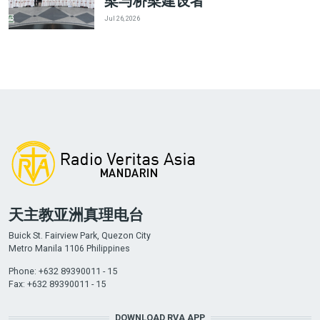
梁与桥梁建设者”
Jul 26, 2026
天主教亚洲真理电台
Buick St. Fairview Park, Quezon City
Metro Manila 1106 Philippines
Phone: +632 89390011 - 15
Fax: +632 89390011 - 15
DOWNLOAD RVA APP