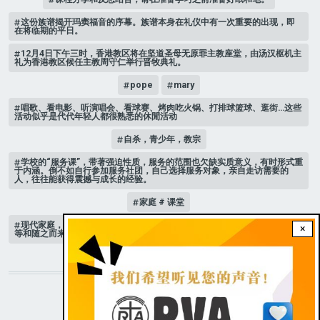
这份族谱揭开玛窦福音的序幕。族谱本身在礼仪中有一次重要的出现，即
在将临期的平日。
12月4日下午三时，香港教区将在坚道圣母无原罪主教座堂，由汤汉枢机主
礼为香港教区候任主教周守仁举行晋牧典礼。
pope
mary
唱歌、看电影、听演唱会、看球赛、烤肉吃火锅、打排球篮球、逛街…这些
活动似乎是代代年轻人都很熟悉的休閒活动
自杀，青少年，教宗
学校的“服务课”，带著强迫性质，服务的范围也欠缺实质意义，有时形式重
于内涵。倒不如自行参加服务社团，自己选择服务对象，亲自走访需要的
人，往往能获得震撼与成长的经验。
家庭 # 课堂
现代家庭，子女或许都是宝贝，不公平的待遇显得比较少，但隐性的不平
×
等和随之而来的身心压力却仍旧挥之不去。
STAY CONNECTED WITH US!