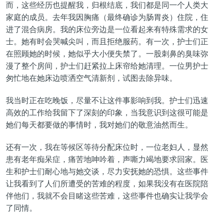
而，这些经历也提醒我，归根结底，我们都是同一个人类大
家庭的成员。去年我因胸痛（最终确诊为肠胃炎）住院，住
进了混合病房。我的床位旁边是一位看起来有特殊需求的女
士。她有时会哭喊尖叫，而且拒绝服药。有一次，护士们正
在照顾她的时候，她似乎大小便失禁了。一股刺鼻的臭味弥
漫了整个房间，护士们赶紧拉上床帘给她清理。一位男护士
匆忙地在她床边喷洒空气清新剂，试图去除异味。
我当时正在吃晚饭，尽量不让这件事影响到我。护士们迅速
高效的工作给我留下了深刻的印象，当我意识到这很可能是
她们每天都要做的事情时，我对她们的敬意油然而生。
还有一次，我在等候区等待分配床位时，一位老妇人，显然
患有老年痴呆症，痛苦地呻吟着，声嘶力竭地要求回家。医
生和护士们耐心地与她交谈，尽力安抚她的恐惧。这些事件
让我看到了人们所遭受的苦难的程度，如果我没有在医院陪
伴他们，我就不会目睹这些苦难，这些事件也确实让我学会
了同情。