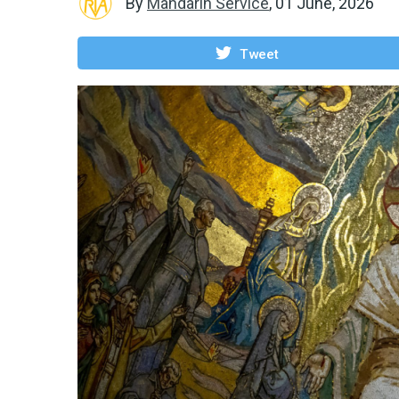
By
Mandarin Service
,
01 June, 2026
Tweet