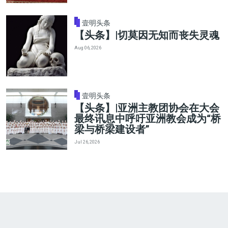
壹明头条
【头条】|切莫因无知而丧失灵魂
Aug 06, 2026
壹明头条
【头条】|亚洲主教团协会在大会
最终讯息中呼吁亚洲教会成为“桥
梁与桥梁建设者”
Jul 26, 2026