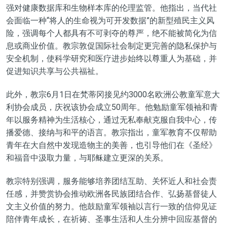
强对健康数据库和生物样本库的伦理监管。他指出，当代社
会面临一种“将人的生命视为可开发数据”的新型殖民主义风
险，强调每个人都具有不可剥夺的尊严，绝不能被简化为信
息或商业价值。教宗敦促国际社会制定更完善的隐私保护与
安全机制，使科学研究和医疗进步始终以尊重人为基础，并
促进知识共享与公共福祉。
此外，教宗6月1日在梵蒂冈接见约3000名欧洲公教童军意大
利协会成员，庆祝该协会成立50周年。他勉励童军领袖和青
年以服务精神为生活核心，通过无私奉献克服自我中心，传
播爱德、接纳与和平的语言。教宗指出，童军教育不仅帮助
青年在大自然中发现造物主的美善，也引导他们在《圣经》
和福音中汲取力量，与耶稣建立更深的关系。
教宗特别强调，服务能够培养团结互助、关怀近人和社会责
任感，并赞赏协会推动欧洲各民族团结合作、弘扬基督徒人
文主义价值的努力。他鼓励童军领袖以言行一致的信仰见证
陪伴青年成长，在祈祷、圣事生活和人生分辨中回应基督的