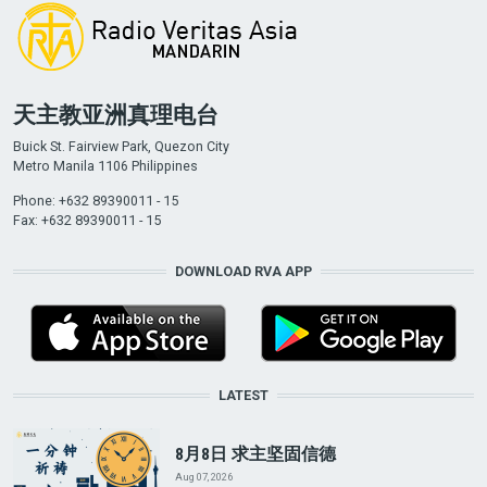
天主教亚洲真理电台
Buick St. Fairview Park, Quezon City
Metro Manila 1106 Philippines
Phone: +632 89390011 - 15
Fax: +632 89390011 - 15
DOWNLOAD RVA APP
LATEST
8月8日 求主坚固信德
Aug 07, 2026