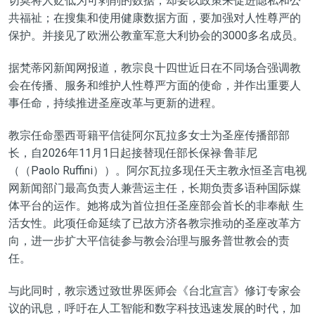
切莫将人贬低为可剥削的数据，却要以政策来促进隐私和公
共福祉；在搜集和使用健康数据方面，要加强对人性尊严的
保护。并接见了欧洲公教童军意大利协会的3000多名成员。
据梵蒂冈新闻网报道，教宗良十四世近日在不同场合强调教
会在传播、服务和维护人性尊严方面的使命，并作出重要人
事任命，持续推进圣座改革与更新的进程。
教宗任命墨西哥籍平信徒阿尔瓦拉多女士为圣座传播部部
长，自2026年11月1日起接替现任部长保禄·鲁菲尼
（（Paolo Ruffini））。阿尔瓦拉多现任天主教永恒圣言电视
网新闻部门最高负责人兼营运主任，长期负责多语种国际媒
体平台的运作。她将成为首位担任圣座部会首长的非奉献 生
活女性。此项任命延续了已故方济各教宗推动的圣座改革方
向，进一步扩大平信徒参与教会治理与服务普世教会的责
任。
与此同时，教宗透过致世界医师会《台北宣言》修订专家会
议的讯息，呼吁在人工智能和数字科技迅速发展的时代，加