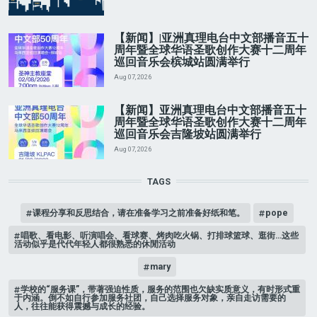
【新闻】|亚洲真理电台中文部播音五十
周年暨全球华语圣歌创作大赛十二周年
巡回音乐会槟城站圆满举行
Aug 07, 2026
【新闻】亚洲真理电台中文部播音五十
周年暨全球华语圣歌创作大赛十二周年
巡回音乐会吉隆坡站圆满举行
Aug 07, 2026
TAGS
课程分享和反思结合，请在准备学习之前准备好纸和笔。
pope
唱歌、看电影、听演唱会、看球赛、烤肉吃火锅、打排球篮球、逛街…这些
活动似乎是代代年轻人都很熟悉的休閒活动
mary
学校的“服务课”，带著强迫性质，服务的范围也欠缺实质意义，有时形式重
于内涵。倒不如自行参加服务社团，自己选择服务对象，亲自走访需要的
人，往往能获得震撼与成长的经验。