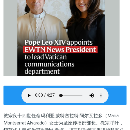
教宗良十四世任命玛利亚·蒙特塞拉特·阿尔瓦拉多（Maria
Montserrat Alvarado）女士为圣座传播部部长。教宗呼吁，