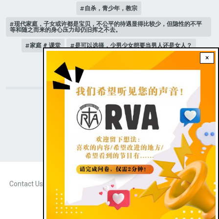
自杀，青少年，教宗
现代家庭，子女或许都是宝贝，不公平的待遇显得比较少，但隐性的不平
等和随之而来的身心压力却仍旧挥之不去。
家庭 # 课堂
是可以选择，少男少女想要当男人还是女人？
×
人际关系
STAY CONNECTED WITH US!
|
Dark theme
FOOTER
Contact Us
Radio Veritas Asia © 2023