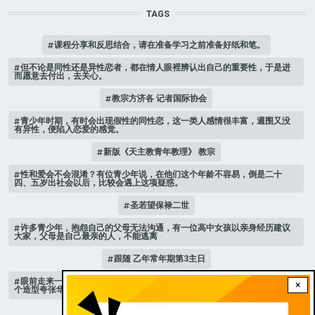
TAGS
课程分享和反思结合，请在准备学习之前准备好纸和笔。
但不论是同性还是异性恋者，都在情人眼裡辨认出自己的重要性，于是进
而愿意去付出，去关心。
教宗方济各 记者国际协会
青少年时期，有时会出现假性的同性恋，这一类人感情很丰富，週围又没
有异性，便陷入恋爱的感觉。
新版《天主教青年教理》 教宗
性和爱会不会混淆？有位青少年说，在他们这个年龄不容易，倒是二十
四、五岁出社会以后，比较会遇上这项疑惑。
圣若望保禄二世
许多青少年，抱怨自己的父母无法沟通，有一位高中女孩以亲身经历建议
大家，父母是自己最亲的人，不能逃离
跟随 乙年常年期第3主日
眼前走来一位魔女，可爱的妖媚中带点邪恶，身上穿著宫廷的小丑服，整
×
个造型夸张华丽，非常特殊。