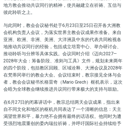
地方教会推动共议同行的精神，使共融建立在祈祷、互信与
彼此聆听之上。
与此同时，教会会议秘书处于6月23日至25日召开各大洲教
会机构负责人会议，为落实世界主教会议成果作准备。来自
亚洲、欧洲、非洲、美洲、大洋洲及中东的代表共同检视各
地推动共议同行的经验，包括成立培育中心、举办研讨会、
推动聆听与分辨等具体实践。会议同时介绍《迈向2027—
2028年大会：筹备阶段、准则与工具》文件，规划未来两年
的四个阶段，包括教区回顾、区域诠释、大洲会议及2028年
在梵蒂冈举行的教会大会。会议结束时，教宗接见全体与会
者，教会会议秘书长格雷奇（Mario Grech）枢机表示，这次
会晤为全球教会继续推进共议同行带来极大的支持与鼓励。
在6月27日的闭幕讲话中，教宗总结两天会议成果，指出来
自不同文化和地区的枢机共同表达了一个清晰的信息：天主
渴望世界和平，暴力绝不会拥有最终的话语权。他同时为遭
受强烈地震重创的委内瑞拉祈祷，并呼吁国际社会持续给予