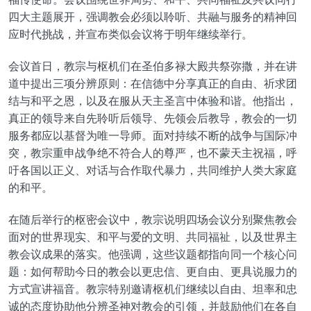
四大主题展开，强调教会必须以聆听、共融与服务的精神回
应时代挑战，并宣布类似会议将于明年继续举行。
会议首日，教宗与枢机们在圣伯多禄大殿共祭弥撒，并在讲
道中提出三项分辨原则：在信德中分享真正的自由、祈求团
结与和平之恩，以及在服从天主圣言中体验和谐。他指出，
真正的领导来自先聆听后领导、先领会后教导，教会的一切
服务都应以基督为唯一导师。面对持续不断的战争与国际冲
突，教宗重申战争绝不符合人的尊严，也不蒙天主祝福，呼
吁各国以正义、对话与合作取代暴力，共同维护人类大家庭
的和平。
在随后举行的枢密会议中，教宗说明四场会议分别聚焦教会
面对的世界现实、和平与爱的文明、共同福祉，以及世界主
教会议成果的落实。他强调，这些议题都指向同一个核心问
题：如何帮助今日的教会以更忠信、更自由、更具说服力的
方式宣讲福音。教宗特别邀请枢机们继续以自由、坦率和忠
诚的态度协助他分辨圣神对教会的引领，并鼓励他们在各自