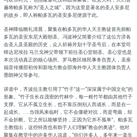
遍将帕多瓦称为“圣人之城”，因为这里是著名的圣人安多尼
的故乡，即人称帕多瓦的圣安多尼便源于此。
圣神降临瞻礼清晨，聚集在帕多瓦的华人天主教徒首先前帕
多瓦的圣安东尼大殿朝圣。冯波神父简要介绍了这位方济各
会圣人及圣殿的历史，众人祈祷并划十字圣号后，在本堂司
铎达尼埃拉·马兰戈神父带领下前往圣心堂朝圣。圣心堂也是
本次活动真正的核心场所。罗马教区移民事务负责人，圣座
福音传播部初传和新地方教会部海外华人天主教团体负责人
墨朗神父等参与。
讲道中，齐波拉主教引用了“竹子”这一“深深属于中国文化”的
形象。“竹子生长在茂密的竹林中，每一根竹竿都由其他竹子
支撑。它从不孤立生长，也不靠压倒别人而成长，而是在一
起成长。……当强风来临时，它不会僵硬对抗，而是弯曲，却
不会折断。它之所以能够坚持，正因为它并不孤单”。帕多瓦
主教指出，这些特质也有助于人们理解“教会的奥迹”。他对
聚集在教堂中的许多华人说道，“你们许多人，多年来一直生