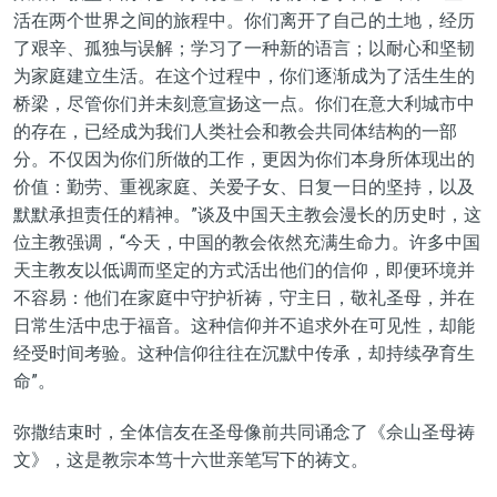
活在两个世界之间的旅程中。你们离开了自己的土地，经历
了艰辛、孤独与误解；学习了一种新的语言；以耐心和坚韧
为家庭建立生活。在这个过程中，你们逐渐成为了活生生的
桥梁，尽管你们并未刻意宣扬这一点。你们在意大利城市中
的存在，已经成为我们人类社会和教会共同体结构的一部
分。不仅因为你们所做的工作，更因为你们本身所体现出的
价值：勤劳、重视家庭、关爱子女、日复一日的坚持，以及
默默承担责任的精神。”谈及中国天主教会漫长的历史时，这
位主教强调，“今天，中国的教会依然充满生命力。许多中国
天主教友以低调而坚定的方式活出他们的信仰，即便环境并
不容易：他们在家庭中守护祈祷，守主日，敬礼圣母，并在
日常生活中忠于福音。这种信仰并不追求外在可见性，却能
经受时间考验。这种信仰往往在沉默中传承，却持续孕育生
命”。
弥撒结束时，全体信友在圣母像前共同诵念了《佘山圣母祷
文》，这是教宗本笃十六世亲笔写下的祷文。