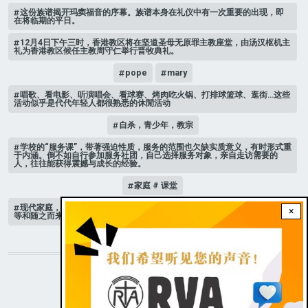
这份族谱揭开玛窦福音的序幕。族谱本身在礼仪中有一次重要的出现，即
在将临期的平日。
12月4日下午三时，香港教区将在坚道圣母无原罪主教座堂，由汤汉枢机主
礼为香港教区候任主教周守仁举行晋牧典礼。
pope
mary
唱歌、看电影、听演唱会、看球赛、烤肉吃火锅、打排球篮球、逛街…这些
活动似乎是代代年轻人都很熟悉的休閒活动
自杀，青少年，教宗
学校的“服务课”，带著强迫性质，服务的范围也欠缺实质意义，有时形式重
于内涵。倒不如自行参加服务社团，自己选择服务对象，亲自走访需要的
人，往往能获得震撼与成长的经验。
家庭 # 课堂
现代家庭，子女或许都是宝贝，不公平的待遇显得比较少，但隐性的不平
×
等和随之而来的身心压力却仍旧挥之不去。
STAY CONNECTED WITH US!