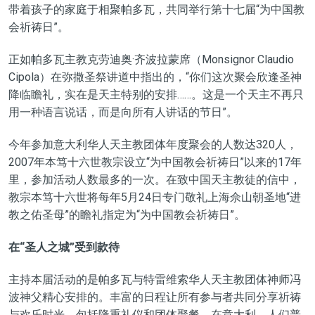
带着孩子的家庭于相聚帕多瓦，共同举行第十七届“为中国教
会祈祷日”。
正如帕多瓦主教克劳迪奥·齐波拉蒙席（Monsignor Claudio
Cipola）在弥撒圣祭讲道中指出的，“你们这次聚会欣逢圣神
降临瞻礼，实在是天主特别的安排……。这是一个天主不再只
用一种语言说话，而是向所有人讲话的节日”。
今年参加意大利华人天主教团体年度聚会的人数达320人，
2007年本笃十六世教宗设立“为中国教会祈祷日”以来的17年
里，参加活动人数最多的一次。在致中国天主教徒的信中，
教宗本笃十六世将每年5月24日专门敬礼上海佘山朝圣地“进
教之佑圣母”的瞻礼指定为“为中国教会祈祷日”。
在“
圣人之城”
受到款待
主持本届活动的是帕多瓦与特雷维索华人天主教团体神师冯
波神父精心安排的。丰富的日程让所有参与者共同分享祈祷
与欢乐时光，包括隆重礼仪和团体聚餐。在意大利，人们普