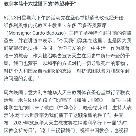
教宗本笃十六世播下的“
希望种子”
5月23日星期六下午的活动先在圣心堂以诵念玫瑰经开始。
维多利奥维内托教区主教里卡尔多·巴多齐奥蒙席
（Monsignor Cardo Badozio）主持了圣神降临瞻礼前的弥撒
圣祭，并在讲道中表示，“今天我们聚集在这里，也是因为我
们渴望彼此扶持，在同一信仰与爱的合一中生活，作为基督
唯一的教会、作为被召唤去宣扬天主在历史中所行奇迹的子
民。我们也蒙召，以和平的方式对抗一切导致死亡的事物，
对抗个人和国家自私封闭的态度，对抗试图以暴力和战争解
决问题的妄想。”
周六晚间，意大利各地华人天主教团体在圣心堂举行了联欢
活动。米兰团体的孩子们演唱了《加油，耶稣》，而“罗马团
体学生组”则带来了歌曲《中华心》。晚会结束时，主持人表
示“本笃十六世教宗为我们播下了这颗希望的种子”。并宣
布，2027年旅意华人天主教友将在纳波利举行下一届“为中
国教会祈祷日”。“愿上主祝福我们、祝福中国教会，也祝福