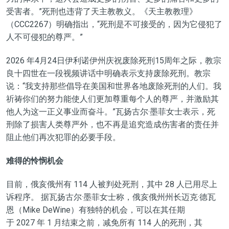
受害者。”死刑也违背了天主教教义。《天主教教理》
（CCC2267）明确指出，“死刑是不可接受的，因为它侵犯了
人不可侵犯的尊严。”
2026 年4月24日伊利诺伊州庆祝废除死刑15周年之际，教宗
良十四世在一段视频讲话中明确表示支持废除死刑。教宗
说：“我支持那些倡导在美国和世界各地废除死刑的人们。我
祈祷你们的努力能使人们更加尊重每个人的尊严，并激励其
他人为这一正义事业而奋斗。”瓦扬古尔·墨菲女士表示，死
刑除了损害人类尊严外，也不再是追究造成伤害者的责任并
阻止他们再次犯罪的必要手段。
难得的怜悯机会
目前，俄亥俄州有 114 人被判处死刑，其中 28 人已用尽上
诉程序。 据瓦扬古尔·墨菲女士称，俄亥俄州州长迈克·德瓦
恩（Mike DeWine）有独特的机会，可以在其任期
于 2027 年 1 月结束之前，减免所有 114 人的死刑，其