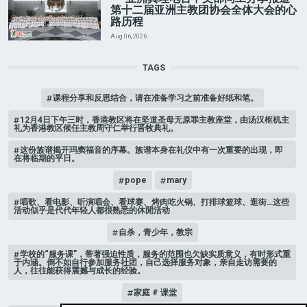
第十二届亚洲主教团协会全体大会的心
路历程
Aug 06, 2026
TAGS
课程分享和反思结合，请在准备学习之前准备好纸和笔。
12月4日下午三时，香港教区将在坚道圣母无原罪主教座堂，由汤汉枢机主
礼为香港教区候任主教周守仁举行晋牧典礼。
这份族谱揭开玛窦福音的序幕。族谱本身在礼仪中有一次重要的出现，即
在将临期的平日。
pope
mary
唱歌、看电影、听演唱会、看球赛、烤肉吃火锅、打排球篮球、逛街…这些
活动似乎是代代年轻人都很熟悉的休閒活动
自杀，青少年，教宗
学校的“服务课”，带著强迫性质，服务的范围也欠缺实质意义，有时形式重
于内涵。倒不如自行参加服务社团，自己选择服务对象，亲自走访需要的
人，往往能获得震撼与成长的经验。
家庭 # 课堂