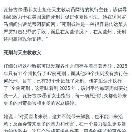
瓦扬古尔·墨菲女士担任天主教动员网络的执行主任，该倡导
组织致力于在美国废除死刑并促进恢复性司法。她在访问罗
马期间告诉梵蒂冈新闻网：“死刑或许是一种很容易传达某人
严厉打击犯罪的手段，而且在某些情况下，在某些州，死刑
还能赢得政治支持。”
死刑与天主教教义
仔细分析这些数据可以发现各州之间存在着显著差异，2025
年只有11个州执行了47例死刑，而其他39个州则没有执行任
何死刑。目前，已有23个州废除了死刑。佛罗里达州执行
了 19 例死刑，这意味着到 2025 年，该州平均每两周就要处
决一人。瓦扬古尔·墨菲女士指出，每一项死刑判决都会带来
更多的附带损害和更多的家庭破碎。
她说：“对受害者来说，这并不能带来解脱，也不能带来治
愈；反而会带来更多的暴力和伤害，在一个暴力滋生更多暴
力的体系中，这只会造成更多的伤害、更多的痛苦和更多的