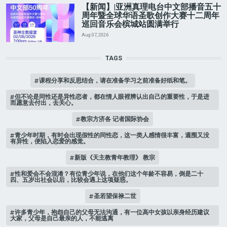
【新闻】|亚洲真理电台中文部播音五十
周年暨全球华语圣歌创作大赛十二周年
巡回音乐会槟城站圆满举行
Aug 07, 2026
TAGS
课程分享和反思结合，请在准备学习之前准备好纸和笔。
但不论是同性还是异性恋者，都在情人眼裡辨认出自己的重要性，于是进
而愿意去付出，去关心。
教宗方济各 记者国际协会
青少年时期，有时会出现假性的同性恋，这一类人感情很丰富，週围又没
有异性，便陷入恋爱的感觉。
新版《天主教青年教理》 教宗
性和爱会不会混淆？有位青少年说，在他们这个年龄不容易，倒是二十
四、五岁出社会以后，比较会遇上这项疑惑。
圣若望保禄二世
许多青少年，抱怨自己的父母无法沟通，有一位高中女孩以亲身经历建议
大家，父母是自己最亲的人，不能逃离