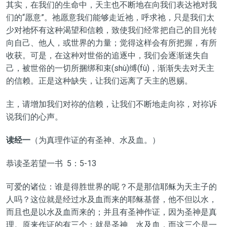
其实，在我们的生命中，天主也不断地在向我们表达祂对我
们的“愿意”。祂愿意我们能够走近祂，呼求祂，只是我们太
少对祂怀有这种渴望和信赖，致使我们经常把自己的目光转
向自己、他人，或世界的力量；觉得这样会有所把握，有所
收获。可是，在这种对世俗的追逐中，我们会逐渐迷失自
己，被世俗的一切所捆绑和束(shù)缚(fù)，渐渐失去对天主
的信赖。正是这种缺失，让我们远离了天主的恩赐。
主，请增加我们对祢的信赖，让我们不断地走向祢，对祢诉
说我们的心声。
读经一
（为真理作证的有圣神、水及血。）
恭读圣若望一书 5：5-13
可爱的诸位：谁是得胜世界的呢？不是那信耶稣为天主子的
人吗？这位就是经过水及血而来的耶稣基督，他不但以水，
而且也是以水及血而来的；并且有圣神作证，因为圣神是真
理。原来作证的有三个：就是圣神、水及血，而这三个是一