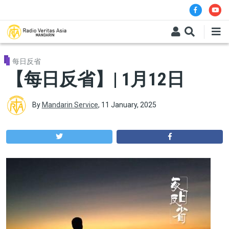
Skip to main content
每日反省
【每日反省】| 1月12日
By
Mandarin Service
,
11 January, 2025