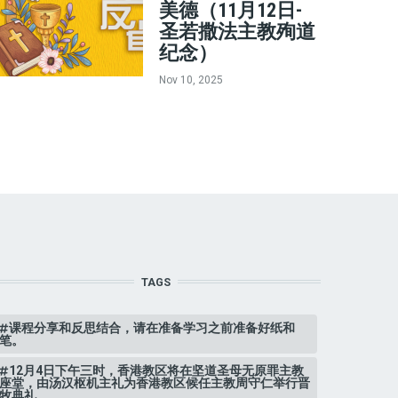
美德（11月12日-
圣若撒法主教殉道
纪念）
Nov 10, 2025
TAGS
课程分享和反思结合，请在准备学习之前准备好纸和
笔。
12月4日下午三时，香港教区将在坚道圣母无原罪主教
座堂，由汤汉枢机主礼为香港教区候任主教周守仁举行晋
牧典礼。