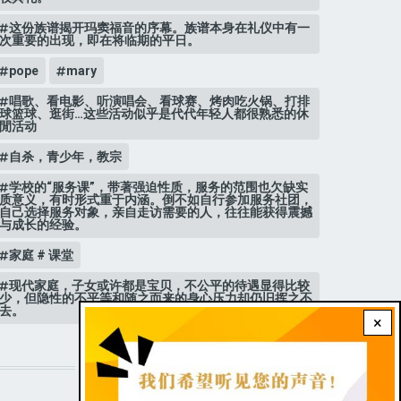
这份族谱揭开玛窦福音的序幕。族谱本身在礼仪中有一
次重要的出现，即在将临期的平日。
pope
mary
唱歌、看电影、听演唱会、看球赛、烤肉吃火锅、打排
球篮球、逛街…这些活动似乎是代代年轻人都很熟悉的休
閒活动
自杀，青少年，教宗
学校的“服务课”，带著强迫性质，服务的范围也欠缺实
质意义，有时形式重于内涵。倒不如自行参加服务社团，
自己选择服务对象，亲自走访需要的人，往往能获得震撼
与成长的经验。
家庭 # 课堂
现代家庭，子女或许都是宝贝，不公平的待遇显得比较
少，但隐性的不平等和随之而来的身心压力却仍旧挥之不
去。
×
STAY CONNECTED WITH US!