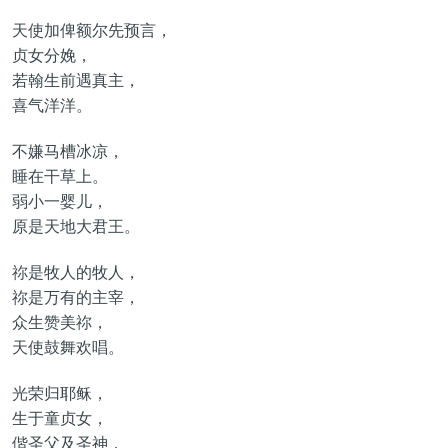
天使加俾额尔先预言，
贞女分娩，
若翰生前遇真主，
喜气洋洋。
不嫌马槽冰凉，
睡在干草上。
弱小一婴儿，
原是天地大君王。
祢是牧人的牧人，
祢是万有的主宰，
众生赞美祢，
天使鼓舞欢唱。
光荣归耶稣，
生于童贞女，
偕圣父及圣神，