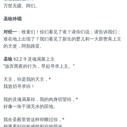
万世无疆。阿们。
圣咏吟唱
对经一
：牧童们！你们看见了谁？请你们说；请告诉我们：
谁在地上出现了？我们看见了新生的婴儿和一大群赞美上主
的天使，阿肋路亚。
圣咏
62,2-9 灵魂渴慕上主
“放弃黑夜的行为，早起寻求上主。”
天主，祢是我的天主，*
我急切寻求祢！
我的灵魂渴慕祢，我的肉身切望祢，*
好像一块干涸无水的田地。
我在圣殿里曾这样仰瞻过祢，*
想要看到祢的威能和祢的荣光。