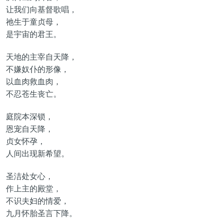
让我们向基督歌唱，
祂生于童贞母，
是宇宙的君王。
天地的主宰自天降，
不嫌奴仆的形像，
以血肉救血肉，
不忍苍生丧亡。
庭院本深锁，
恩宠自天降，
贞女怀孕，
人间出现新希望。
圣洁处女心，
作上主的殿堂，
不识夫妇的情爱，
九月怀胎圣言下降。