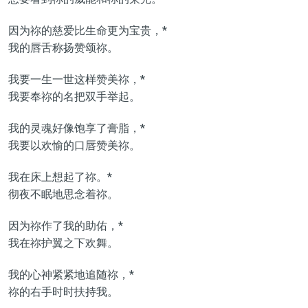
因为祢的慈爱比生命更为宝贵，*
我的唇舌称扬赞颂祢。
我要一生一世这样赞美祢，*
我要奉祢的名把双手举起。
我的灵魂好像饱享了膏脂，*
我要以欢愉的口唇赞美祢。
我在床上想起了祢。*
彻夜不眠地思念着祢。
因为祢作了我的助佑，*
我在祢护翼之下欢舞。
我的心神紧紧地追随祢，*
祢的右手时时扶持我。