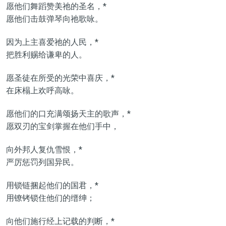
愿他们舞蹈赞美祂的圣名，*
愿他们击鼓弹琴向祂歌咏。
因为上主喜爱祂的人民，*
把胜利赐给谦卑的人。
愿圣徒在所受的光荣中喜庆，*
在床榻上欢呼高咏。
愿他们的口充满颂扬天主的歌声，*
愿双刃的宝剑掌握在他们手中，
向外邦人复仇雪恨，*
严厉惩罚列国异民。
用锁链捆起他们的国君，*
用镣铐锁住他们的缙绅；
向他们施行经上记载的判断，*