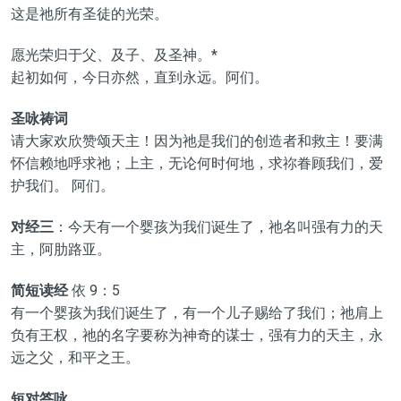
这是祂所有圣徒的光荣。
愿光荣归于父、及子、及圣神。*
起初如何，今日亦然，直到永远。阿们。
圣咏祷词
请大家欢欣赞颂天主！因为祂是我们的创造者和救主！要满
怀信赖地呼求祂；上主，无论何时何地，求祢眷顾我们，爱
护我们。 阿们。
对经三
：今天有一个婴孩为我们诞生了，祂名叫强有力的天
主，阿肋路亚。
简短读经
依 9：5
有一个婴孩为我们诞生了，有一个儿子赐给了我们；祂肩上
负有王权，祂的名字要称为神奇的谋士，强有力的天主，永
远之父，和平之王。
短对答咏