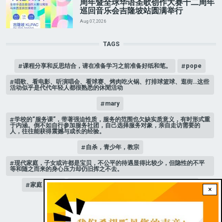
周年暨全球华语圣歌创作大赛十二周年
巡回音乐会吉隆坡站圆满举行
Aug 07, 2026
TAGS
课程分享和反思结合，请在准备学习之前准备好纸和笔。
pope
唱歌、看电影、听演唱会、看球赛、烤肉吃火锅、打排球篮球、逛街…这些
活动似乎是代代年轻人都很熟悉的休閒活动
mary
学校的“服务课”，带著强迫性质，服务的范围也欠缺实质意义，有时形式重
于内涵。倒不如自行参加服务社团，自己选择服务对象，亲自走访需要的
人，往往能获得震撼与成长的经验。
自杀，青少年，教宗
现代家庭，子女或许都是宝贝，不公平的待遇显得比较少，但隐性的不平
等和随之而来的身心压力却仍旧挥之不去。
家庭 # 课堂
是可以选择，少男少女想要当男人还是女人？
×
人际关系