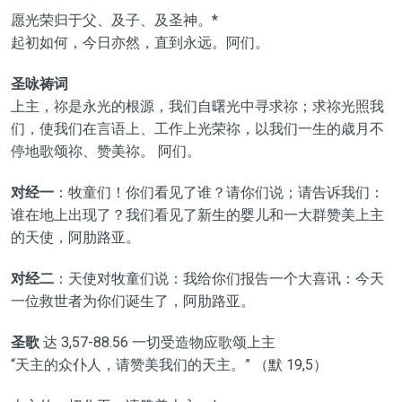
愿光荣归于父、及子、及圣神。*
起初如何，今日亦然，直到永远。阿们。
圣咏祷词
上主，祢是永光的根源，我们自曙光中寻求祢；求祢光照我
们，使我们在言语上、工作上光荣祢，以我们一生的歳月不
停地歌颂祢、赞美祢。 阿们。
对经一
：牧童们！你们看见了谁？请你们说；请告诉我们：
谁在地上出现了？我们看见了新生的婴儿和一大群赞美上主
的天使，阿肋路亚。
对经二
：天使对牧童们说：我给你们报告一个大喜讯：今天
一位救世者为你们诞生了，阿肋路亚。
圣歌
达 3,57-88.56 一切受造物应歌颂上主
“天主的众仆人，请赞美我们的天主。” （默 19,5）