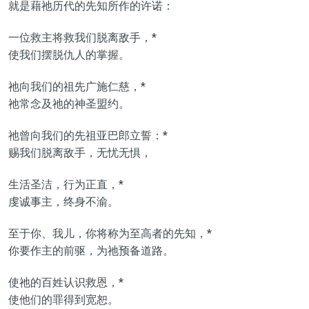
就是藉祂历代的先知所作的许诺：
一位救主将救我们脱离敌手，*
使我们摆脱仇人的掌握。
祂向我们的祖先广施仁慈，*
祂常念及祂的神圣盟约。
祂曾向我们的先祖亚巴郎立誓：*
赐我们脱离敌手，无忧无惧，
生活圣洁，行为正直，*
虔诚事主，终身不渝。
至于你、我儿，你将称为至高者的先知，*
你要作主的前驱，为祂预备道路。
使祂的百姓认识救恩，*
使他们的罪得到宽恕。