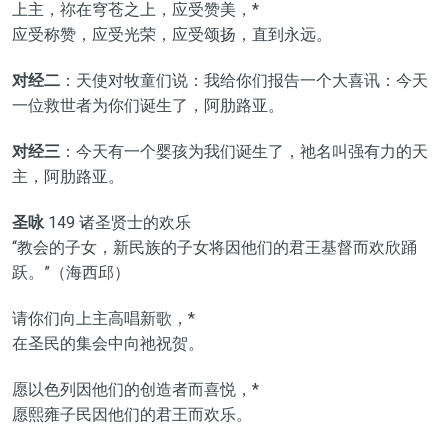
上主，祢在穹苍之上，应受赞美，*
应受称赞，应受光荣，应受颂扬，直到永远。
对经二
：天使对牧童们说：我给你们报告一个大喜讯：今天
一位救世者为你们诞生了，阿肋路亚。
对经三
：今天有一个婴孩为我们诞生了，祂名叫强有力的天
主，阿肋路亚。
圣咏
149 诸圣贤士的欢乐
“教会的子女，新民族的子女将因他们的君王基督而欢欣踊
跃。”（海西邱）
请你们向上主高唱新歌，*
在圣民的集会中向祂祝贺。
愿以色列因他们的创造者而喜悦，*
愿熙雍子民因他们的君王而欢乐。