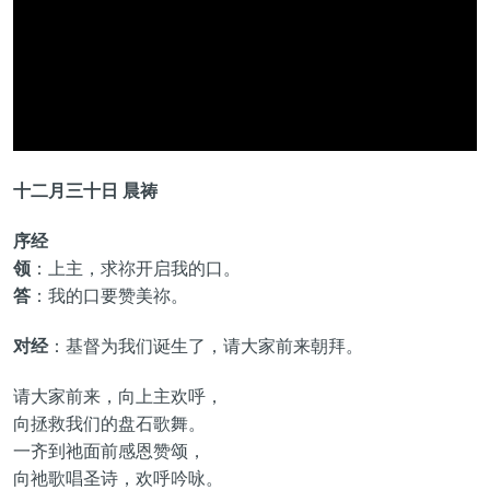
十二月三十日 晨祷
序经
领
：上主，求祢开启我的口。
答
：我的口要赞美祢。
对经
：基督为我们诞生了，请大家前来朝拜。
请大家前来，向上主欢呼，
向拯救我们的盘石歌舞。
一齐到祂面前感恩赞颂，
向祂歌唱圣诗，欢呼吟咏。