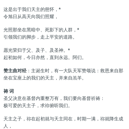
这是出于我们天主的慈怀，*
令旭日从高天向我们照耀，
光照那坐在黑暗中、死影下的人群，*
引领我们的脚步，走上平安的道路。
愿光荣归于父、及子、及圣神。*
起初如何，今日亦然，直到永远。阿们。
赞主曲对经
：主诞生时，有一大队天军赞颂说：救恩来自那
坐在宝座上的我们的天主，并来自羔羊。
祷 词
圣父决意在基督内重整万有，我们要向基督祈祷：
极可爱的天主子，求祢俯听我们。
天主之子，祢在起初就与天主同在，时期一满，祢就降生成
人，