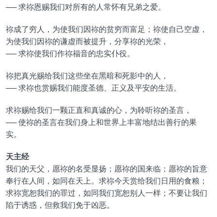
── 求祢恩赐我们对所有的人常怀有兄弟之爱。
祢成了穷人，为使我们因祢的贫穷而富足；祢使自己空虚，
为使我们因祢的谦虚而被提升，分享祢的光荣，
── 求祢使我们作祢福音的忠实仆役。
祢把真光赐给我们这些坐在黑暗和死影中的人，
── 求祢也赏赐我们能度圣德、正义及平安的生活。
求祢赐给我们一颗正直和真诚的心，为聆听祢的圣言，
── 使祢的圣言在我们身上和世界上丰富地结出善行的果
实。
天主经
我们的天父，愿祢的名受显扬；愿祢的国来临；愿祢的旨意
奉行在人间，如同在天上。求祢今天赏给我们日用的食粮；
求祢宽恕我们的罪过，如同我们宽恕别人一样；不要让我们
陷于诱惑，但救我们免于凶恶。