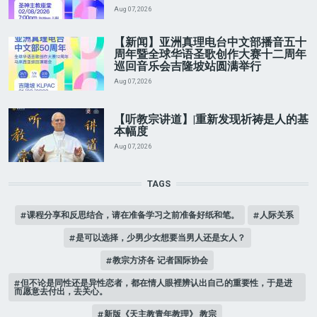
Aug 07, 2026
【新闻】亚洲真理电台中文部播音五十
周年暨全球华语圣歌创作大赛十二周年
巡回音乐会吉隆坡站圆满举行
Aug 07, 2026
【听教宗讲道】|重新发现祈祷是人的基
本幅度
Aug 07, 2026
TAGS
课程分享和反思结合，请在准备学习之前准备好纸和笔。
人际关系
是可以选择，少男少女想要当男人还是女人？
教宗方济各 记者国际协会
但不论是同性还是异性恋者，都在情人眼裡辨认出自己的重要性，于是进
而愿意去付出，去关心。
新版《天主教青年教理》 教宗