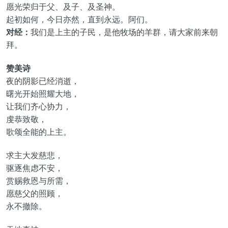
愿光荣归于父、及子、及圣神。
起初如何，今日亦然，直到永远。阿们。
对经：
我们是上主的子民，是他牧场的羊群，请大家前来朝
拜。
赞美诗
夜的阴影已经消逝，
曙光开始照耀大地，
让我们齐心协力，
虔恭致敬，
歌颂全能的上主。
求主大发慈悲，
驱逐焦虑不安，
赏赐救恩与所需，
愿慈父的照顾，
永不撤除。