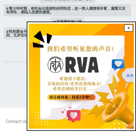
青少年时期，有时会出现假性的同性恋，这一类人感情很丰富，週围又没
有异性，便陷入恋爱的感觉。
圣若望保禄二世
×
性和爱会不会混淆？有位青少年说，在他们这个年龄不容易，倒是二十
四、五岁出社会以后，比较会遇上这项疑惑。
跟随 乙年常年期第3主日
STAY CONNECTED WITH US!
|
Dark theme
FOOTER
Contact Us
Radio Veritas Asia © 2023