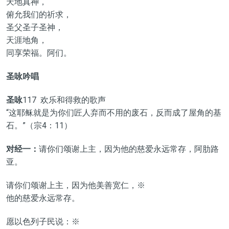
天地真神，
俯允我们的祈求，
圣父圣子圣神，
天涯地角，
同享荣福。阿们。
圣咏吟唱
圣咏
117 欢乐和得救的歌声
“这耶稣就是为你们匠人弃而不用的废石，反而成了屋角的基
石。”（宗4：11）
对经一：
请你们颂谢上主，因为他的慈爱永远常存，阿肋路
亚。
请你们颂谢上主，因为他美善宽仁，※
他的慈爱永远常存。
愿以色列子民说：※