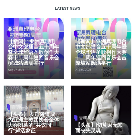
LATEST NEWS
公教新闻
公教新闻
【新闻】|亚洲真理电
【新闻】亚洲真理电台
台中文部播音五十周年
中文部播音五十周年暨
暨全球华语圣歌创作大
全球华语圣歌创作大赛
赛十二周年巡回音乐会
十二周年巡回音乐会吉
槟城站圆满举行
隆坡站圆满举行
Aug 07, 2026
Aug 07, 2026
壹明头条
【头条】|友谊隧道成
壹明头条
为亚洲主教团协会全体
大会闭幕的“共议同
【头条】|切莫因无知
行”鲜活象征
而丧失灵魂