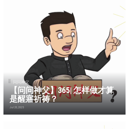
问问神父
【问问神父】365| 怎样做才算
是醒寤祈祷？
Jul 20, 2025