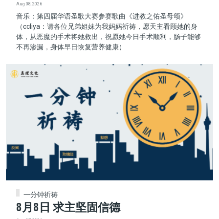
Aug 08, 2026
音乐：第四届华语圣歌大赛参赛歌曲《进教之佑圣母颂》
（ccliya：请各位兄弟姐妹为我妈妈祈祷，愿天主看顾她的身
体，从恶魔的手术将她救出，祝愿她今日手术顺利，肠子能够
不再渗漏，身体早日恢复营养健康）
一分钟祈祷
8月8日 求主坚固信德