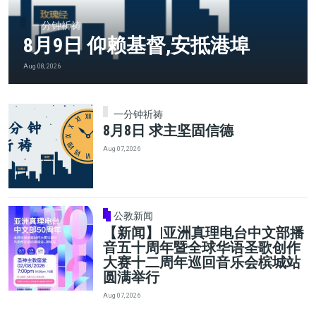
一分钟祈祷
8月9日 仰赖基督,安抵港埠
Aug 08, 2026
一分钟祈祷
8月8日 求主坚固信德
Aug 07, 2026
公教新闻
【新闻】|亚洲真理电台中文部播
音五十周年暨全球华语圣歌创作
大赛十二周年巡回音乐会槟城站
圆满举行
Aug 07, 2026