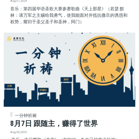
Aug 07, 2026
音乐：第四届华语圣歌大赛参赛歌曲《天上那星》（若瑟·默
林：请万军之主赐给我勇气，使我能面对并抵抗撒旦的诱惑和
权势，耀归于圣父圣子和圣神，阿门）
一分钟祈祷
8月7日 跟随主，赚得了世界
Aug 06, 2026