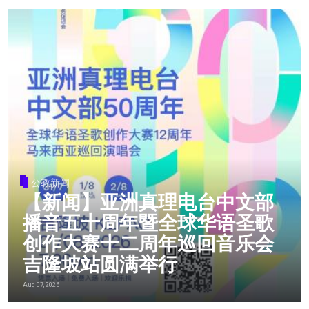
公教新闻
【新闻】亚洲真理电台中文部
播音五十周年暨全球华语圣歌
创作大赛十二周年巡回音乐会
吉隆坡站圆满举行
Aug 07, 2026