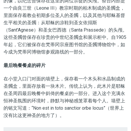
的像，以纪念曾保存在这里的两位宗徒的头颅。祭台内部是
一个由良三世（Leone III）教宗时期的柏木制成的圣髑盒，
里面保存着教会初期多位圣人的圣髑，以及其他与耶稣基督
生平相关的圣髑：从耶稣的凉鞋到圣女依搦斯
（Sant'Agnese）和圣女巴西德（Santa Prassede）的头颅。
这些圣髑曾保存在珍贵的中世纪圣髑盒和展示柜中。自1905
年起，它们被保存在梵蒂冈宗座图书馆的圣髑博物馆中，如
今成为梵蒂冈博物馆参观路线的一部分。
最后晚餐餐桌的碎片
在小堂入口门对面的墙壁上，保存着一个木头和水晶制成的
圣髑盒，里面存放着一块木片。传统上认为，此木片是耶稣
在圣周四最后晚餐中斜倚的餐桌的一部分。进入这个充满永
恒神圣氛围的环境时，静默与神秘感笼罩着每个人。墙壁上
的铭文写道：“Non est in toto sanctior orbe locus”（世界上
没有比这更神圣的地方了）。