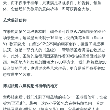
天，而不仅限于禧年，只要满足常规条件，如告解、领圣
体、念信经和为教宗的意向祈祷，即可获得全大赦。
艺术促进信仰
在攀爬两侧的两段阶梯时，朝圣者可以默观75幅精美的圣经
场景壁画，这些壁画绘制于16世纪，受西斯笃五世（Sisto
V）教宗委托，由至少12位不同的画家创作，覆盖了墙壁和
拱顶。这是一部穷人的《圣经》，帮助朝圣者沉浸在救恩史
中。此外，圣阶的路径周围还装饰着33幅描绘基督受难的壁
画。朝圣地内的绘画总面积达1700平方米。我们跪着攀爬28
级台阶的同时，也通过这些艺术作品，更容易感同身受并默
想救世主的苦难。
博尼法爵八世构想出禧年的地方
攀爬结束后，我们来到了朝圣地的核心——圣老楞佐堂，也被
称为“至圣所”。最初，这座小堂被包含在拉特朗宫内，首次
被提及是在8世纪的《教宗名录》中，它是教宗的私人小