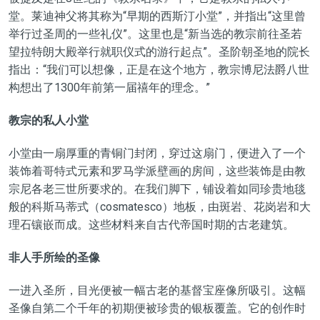
堂。莱迪神父将其称为“早期的西斯汀小堂”，并指出“这里曾
举行过圣周的一些礼仪”。这里也是“新当选的教宗前往圣若
望拉特朗大殿举行就职仪式的游行起点”。圣阶朝圣地的院长
指出：“我们可以想像，正是在这个地方，教宗博尼法爵八世
构想出了1300年前第一届禧年的理念。”
教宗的私人小堂
小堂由一扇厚重的青铜门封闭，穿过这扇门，便进入了一个
装饰着哥特式元素和罗马学派壁画的房间，这些装饰是由教
宗尼各老三世所要求的。在我们脚下，铺设着如同珍贵地毯
般的科斯马蒂式（cosmatesco）地板，由斑岩、花岗岩和大
理石镶嵌而成。这些材料来自古代帝国时期的古老建筑。
非人手所绘的圣像
一进入圣所，目光便被一幅古老的基督宝座像所吸引。这幅
圣像自第二个千年的初期便被珍贵的银板覆盖。它的创作时