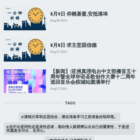
8月9日 仰赖基督,安抵港埠
Aug 08, 2026
8月8日 求主坚固信德
Aug 07, 2026
【新闻】|亚洲真理电台中文部播音五十
周年暨全球华语圣歌创作大赛十二周年
巡回音乐会槟城站圆满举行
Aug 07, 2026
TAGS
课程分享和反思结合，请在准备学习之前准备好纸和笔。
但不论是同性还是异性恋者，都在情人眼裡辨认出自己的重要性，于是进
而愿意去付出，去关心。