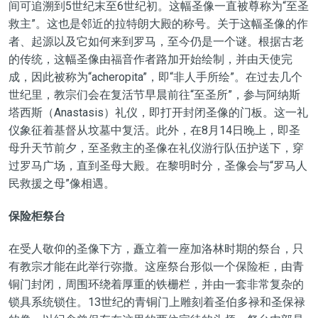
间可追溯到5世纪末至6世纪初。这幅圣像一直被尊称为“至圣
救主”。这也是邻近的拉特朗大殿的称号。关于这幅圣像的作
者、起源以及它如何来到罗马，至今仍是一个谜。根据古老
的传统，这幅圣像由福音作者路加开始绘制，并由天使完
成，因此被称为“acheropita”，即“非人手所绘”。在过去几个
世纪里，教宗们会在复活节早晨前往“至圣所”，参与阿纳斯
塔西斯（Anastasis）礼仪，即打开封闭圣像的门板。这一礼
仪象征着基督从坟墓中复活。此外，在8月14日晚上，即圣
母升天节前夕，至圣救主的圣像在礼仪游行队伍护送下，穿
过罗马广场，直到圣母大殿。在黎明时分，圣像会与“罗马人
民救援之母”像相遇。
保险柜祭台
在受人敬仰的圣像下方，矗立着一座加洛林时期的祭台，只
有教宗才能在此举行弥撒。这座祭台形似一个保险柜，由青
铜门封闭，周围环绕着厚重的铁栅栏，并由一套非常复杂的
锁具系统锁住。13世纪的青铜门上雕刻着圣伯多禄和圣保禄