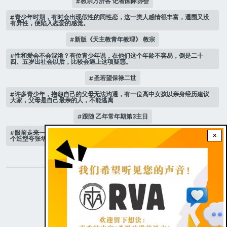
教宗方济各 记者国际协会
青少年时期，有时会出现假性的同性恋，这一类人感情很丰富，週围又没
有异性，便陷入恋爱的感觉。
新版《天主教青年教理》 教宗
性和爱会不会混淆？有位青少年说，在他们这个年龄不容易，倒是二十
四、五岁出社会以后，比较会遇上这项疑惑。
圣若望保禄二世
许多青少年，抱怨自己的父母无法沟通，有一位高中女孩以亲身经历建议
大家，父母是自己最亲的人，不能逃离
跟随 乙年常年期第3主日
眼前走来一位魔女，可爱的妖媚中带点邪恶，身上穿著宫廷的小丑服，整
×
个造型夸张华丽，非常特殊。
STAY CONNECTED WITH US!