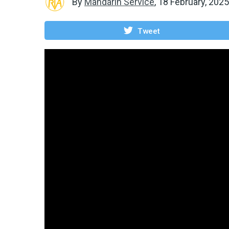
By
Mandarin Service
,
18 February, 2025
Tweet