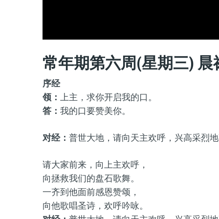
常年期第六周(星期三) 晨
序经
领：
上主，求你开启我的口。
答：
我的口要赞美你。
对经：
普世大地，请向天主欢呼，兴高采烈地
请大家前来，向上主欢呼，
向拯救我们的盘石歌舞。
一齐到他面前感恩赞颂，
向他歌唱圣诗，欢呼吟咏。