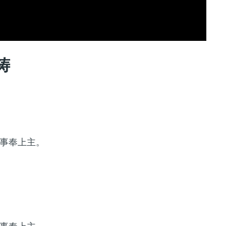
祷
事奉上主。