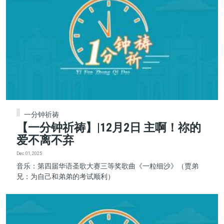
一分钟祈祷
【一分钟祈祷】|12月2日 主啊！祢的
爱不离不弃
Dec 01, 2025
音乐：第四届华语圣歌大赛三等奖歌曲《一粒细沙》（贾弟
兄：为自己和弟弟的考试顺利）