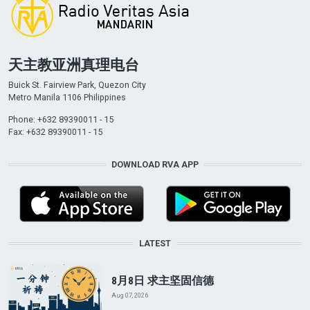
天主教亚洲真理电台
Buick St. Fairview Park, Quezon City
Metro Manila 1106 Philippines
Phone: +632 89390011 - 15
Fax: +632 89390011 - 15
DOWNLOAD RVA APP
LATEST
8月8日 求主坚固信德
Aug 07, 2026