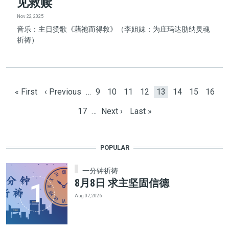
见救赎
Nov 22, 2025
音乐：主日赞歌《藉祂而得救》（李姐妹：为庄玛达肋纳灵魂
祈祷）
Pagination
First page
Previous page
Page
Page
Page
Page
Current page
Page
Page
Page
« First
‹ Previous
…
9
10
11
12
13
14
15
16
Page
Next page
Last page
17
…
Next ›
Last »
POPULAR
一分钟祈祷
8月8日 求主坚固信德
Aug 07, 2026