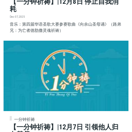
【一分钟祈祷】|12月8日 停止自我消
耗
Dec 07, 2025
音乐：第四届华语圣歌大赛参赛歌曲《向佘山圣母诵》（路弟
兄：为亡者德肋撒灵魂祈祷）
一分钟祈祷
【一分钟祈祷】|12月7日 引领他人归