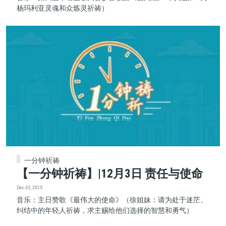
杨玛利亚灵魂和众炼灵祈祷）
一分钟祈祷
【一分钟祈祷】|12月3日 责任与使命
Dec 02, 2025
音乐：主日赞歌《最伟大的使命》（徐姐妹：请为处于迷茫、
纠结中的年轻人祈祷，求主赐给他们选择的智慧和勇气）