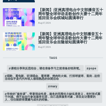
【新闻】|亚洲真理电台中文部播音五十
周年暨全球华语圣歌创作大赛十二周年
巡回音乐会槟城站圆满举行
Aug 07, 2026
【新闻】亚洲真理电台中文部播音五十
周年暨全球华语圣歌创作大赛十二周年
巡回音乐会吉隆坡站圆满举行
Aug 07, 2026
TAGS
课程分享和反思结合，请在准备学习之前准备好纸和笔。
pope
唱歌、看电影、听演唱会、看球赛、烤肉吃火锅、打排球篮球、逛街…这些
活动似乎是代代年轻人都很熟悉的休閒活动
mary
学校的“服务课”，带著强迫性质，服务的范围也欠缺实质意义，有时形式重
于内涵。倒不如自行参加服务社团，自己选择服务对象，亲自走访需要的
人，往往能获得震撼与成长的经验。