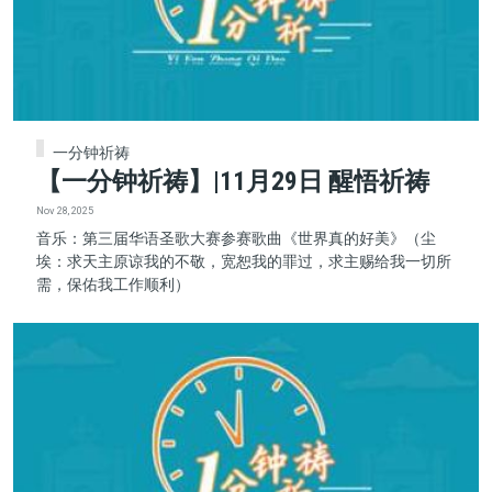
一分钟祈祷
【一分钟祈祷】|11月29日 醒悟祈祷
Nov 28, 2025
音乐：第三届华语圣歌大赛参赛歌曲《世界真的好美》（尘
埃：求天主原谅我的不敬，宽恕我的罪过，求主赐给我一切所
需，保佑我工作顺利）