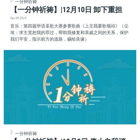
一分钟祈祷
【一分钟祈祷】|12月10日 卸下重担
Dec 09, 2025
音乐：第四届华语圣歌大赛参赛歌曲《上主我要歌颂祢》（尘
埃：求主宽恕我的罪过，帮助我修复和亲戚之间的关系，保护
我们平安，指示前方的道路，赐给良缘）
一分钟祈祷