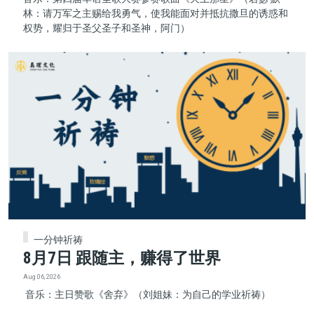
林：请万军之主赐给我勇气，使我能面对并抵抗撒旦的诱惑和
权势，耀归于圣父圣子和圣神，阿门）
一分钟祈祷
8月7日 跟随主，赚得了世界
Aug 06, 2026
音乐：主日赞歌《舍弃》（刘姐妹：为自己的学业祈祷）