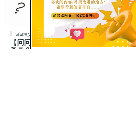
问问神父
【问问神父】363|为什么要常划十字
圣号？有哪些好处？
Jun 10, 2025