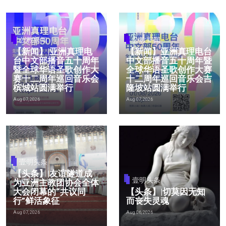
公教新闻
公教新闻
【新闻】|亚洲真理电
【新闻】亚洲真理电台
台中文部播音五十周年
中文部播音五十周年暨
暨全球华语圣歌创作大
全球华语圣歌创作大赛
赛十二周年巡回音乐会
十二周年巡回音乐会吉
槟城站圆满举行
隆坡站圆满举行
Aug 07, 2026
Aug 07, 2026
壹明头条
【头条】|友谊隧道成
壹明头条
为亚洲主教团协会全体
大会闭幕的“共议同
【头条】|切莫因无知
行”鲜活象征
而丧失灵魂
Aug 07, 2026
Aug 06, 2026