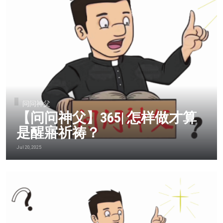
问问神父
【问问神父】365| 怎样做才算
是醒寤祈祷？
Jul 20, 2025