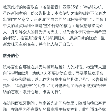
教宗此行的格言取自《若望福音》四章35节：“举起眼来”。
圣座新闻室的一份公告指出，本次使徒之旅的徽标不仅表达
出“同在”的意义，还邀请“面向共同的目标携手前行”，而位于
中央的童贞玛利亚则是“整个行动的核心：这位慈母接纳众
人，并引导众人的目光归向天主，成为全体子民合一与希望
的标记”。格言则“邀请人们举起眼来，超越日常的忧虑，重
新发现天主的临在，并向他人敞开自己”。
敞开的心
该格言出自耶稣在井旁与撒玛黎雅妇人的对话。祂邀请人迎
向“希望和默观，劝勉众人不要封闭自我，而要重新发现合
一、美好和爱德，以此作为分享生命的具体记号”。公告最后
指出，“举起眼来”的动作，“同时也表达了西班牙迎接教宗来
访的态度：敞开心扉、准备同行”。
在访问西班牙期间，教宗首先访问马德里，随后前往巴塞罗
那，在那里为圣家堂新的最高塔主持祝福礼。此行适逢圣家