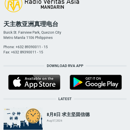
天主教亚洲真理电台
Buick St. Fairview Park, Quezon City
Metro Manila 1106 Philippines
Phone: +632 89390011 - 15
Fax: +632 89390011 - 15
DOWNLOAD RVA APP
LATEST
8月8日 求主坚固信德
Aug 07, 2026