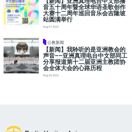
【新闻】亚洲真理电台中文部播
音五十周年暨全球华语圣歌创作
大赛十二周年巡回音乐会吉隆坡
站圆满举行
Aug 07, 2026
公教新闻
【新闻】我聆听的是亚洲教会的
声音——亚洲真理电台中文部同工
分享报道第十二届亚洲主教团协
会全体大会的心路历程
Aug 06, 2026