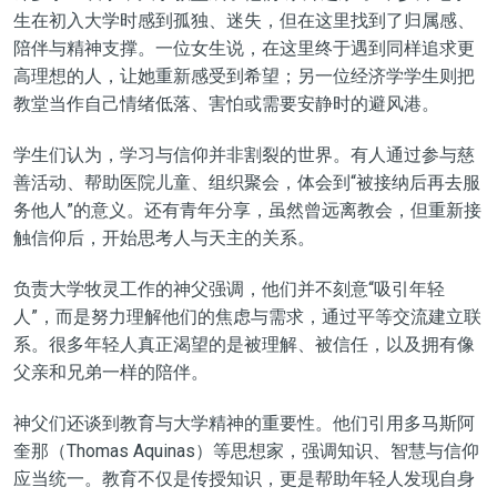
生在初入大学时感到孤独、迷失，但在这里找到了归属感、
陪伴与精神支撑。一位女生说，在这里终于遇到同样追求更
高理想的人，让她重新感受到希望；另一位经济学学生则把
教堂当作自己情绪低落、害怕或需要安静时的避风港。
学生们认为，学习与信仰并非割裂的世界。有人通过参与慈
善活动、帮助医院儿童、组织聚会，体会到“被接纳后再去服
务他人”的意义。还有青年分享，虽然曾远离教会，但重新接
触信仰后，开始思考人与天主的关系。
负责大学牧灵工作的神父强调，他们并不刻意“吸引年轻
人”，而是努力理解他们的焦虑与需求，通过平等交流建立联
系。很多年轻人真正渴望的是被理解、被信任，以及拥有像
父亲和兄弟一样的陪伴。
神父们还谈到教育与大学精神的重要性。他们引用多马斯阿
奎那（Thomas Aquinas）等思想家，强调知识、智慧与信仰
应当统一。教育不仅是传授知识，更是帮助年轻人发现自身