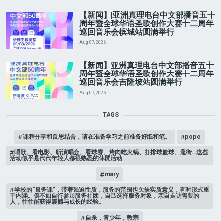
【新闻】|亚洲真理电台中文部播音五十
周年暨全球华语圣歌创作大赛十二周年
巡回音乐会槟城站圆满举行
Aug 07, 2026
【新闻】亚洲真理电台中文部播音五十
周年暨全球华语圣歌创作大赛十二周年
巡回音乐会吉隆坡站圆满举行
Aug 07, 2026
TAGS
课程分享和反思结合，请在准备学习之前准备好纸和笔。
pope
唱歌、看电影、听演唱会、看球赛、烤肉吃火锅、打排球篮球、逛街…这些
活动似乎是代代年轻人都很熟悉的休閒活动
mary
学校的“服务课”，带著强迫性质，服务的范围也欠缺实质意义，有时形式重
于内涵。倒不如自行参加服务社团，自己选择服务对象，亲自走访需要的
人，往往能获得震撼与成长的经验。
自杀，青少年，教宗