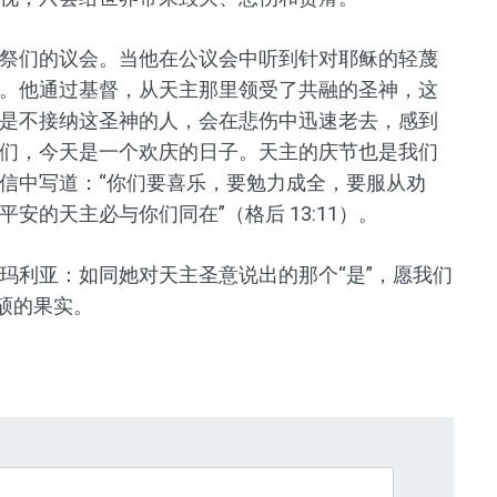
祭们的议会。当他在
公议会
中听到针对耶稣的轻蔑
。他通过基督，从天主那里领受了共融的圣神，这
是不接纳这圣神的人，会在悲伤中迅速老去，感到
们，今天是一个欢庆的日子。天主的
庆节
也是我们
信中写道：
“你们要喜乐，要勉力成全，要服从劝
平安的天主必与你们同在”
（
格
后 13:11）。
玛利亚：如同她对天主圣意说出的那个
“
是
”
，愿我们
硕的果实。