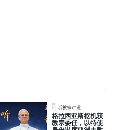
听教宗讲道
格拉西亚斯枢机获
教宗委任，以特使
身份出席亚洲主教