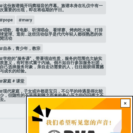
这份族谱揭开玛窦福音的序幕。族谱本身在礼仪中有一
次重要的出现，即在将临期的平日。
pope
mary
唱歌、看电影、听演唱会、看球赛、烤肉吃火锅、打排
球篮球、逛街…这些活动似乎是代代年轻人都很熟悉的休
閒活动
自杀，青少年，教宗
学校的“服务课”，带著强迫性质，服务的范围也欠缺实
质意义，有时形式重于内涵。倒不如自行参加服务社团，
自己选择服务对象，亲自走访需要的人，往往能获得震撼
与成长的经验。
家庭 # 课堂
现代家庭，子女或许都是宝贝，不公平的待遇显得比较
少，但隐性的不平等和随之而来的身心压力却仍旧挥之不
去。
×
STAY CONNECTED WITH US!