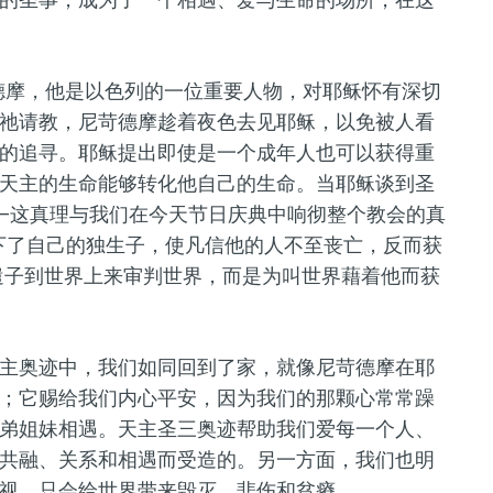
尼苛德摩，他是以色列的一位重要人物，对耶稣怀有深切
祂
请教，尼苛德摩趁着夜色去见耶稣，以免被人看
的追寻。耶稣
提出
即使是一个成年人也可以获得重
天主的生命能够转化他自己的生命。当耶稣谈到圣
—这真理与我们在今天节日庆典中响彻整个教会的真
下了自己的独生子，使凡信他的人不至丧亡，反而获
遣子到世界上来审判世界，而是为叫世界藉着他而获
主
奥迹中，我们如同回到了家，就像尼苛德摩在耶
；它赐给我们
内心平安，因为我们的
那颗
心
常常躁
弟姐妹相遇。
天主圣三
奥迹帮助我们爱每一个人、
共融、关系和相遇而受造的。另一方面，我们也明
视，只会给世界带来毁灭、悲伤和贫瘠。