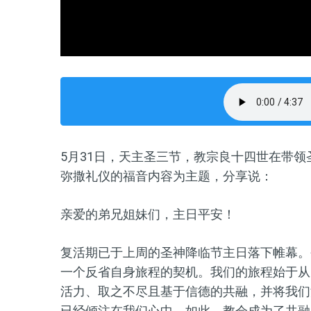
5
月
31
日，天主圣三节，教宗
良十四世
在带领
弥撒礼仪的福音内容为主题，分享说：
亲爱的弟兄姐妹们，主日
平安
！
复活期已于上周的
圣神降临
节
主日
落下帷幕。
一个
反省
自身旅程的契机。我们的旅程始于从
活力、取之不尽且基于信德的共融，并将我们
已经倾注在我们心中。如此，教会成为了共融