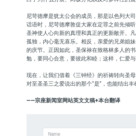
尼苛德摩是犹太公会的成员，那是以色列大司
话语时，尼苛德摩敦促大家在定罪之前先倾听
圣神使人心向新的真理和真正的更新敞开。凡
孤独，内心毫无喜乐。相反，亲爱的兄弟姐妹
的
庆节
。正因如此，圣保禄在致格林多人的书
勉，要同心合意，要彼此和睦；这样，仁爱与
现在，让我们借着《三钟经》的祈祷转向圣母
对至圣
圣三
之爱说出的那个
“
是
”
，也能结出丰
——宗座新闻室网站
英文文稿+本台翻译