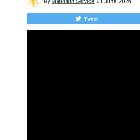
By
Mandarin Service
,
01 June, 2026
Tweet