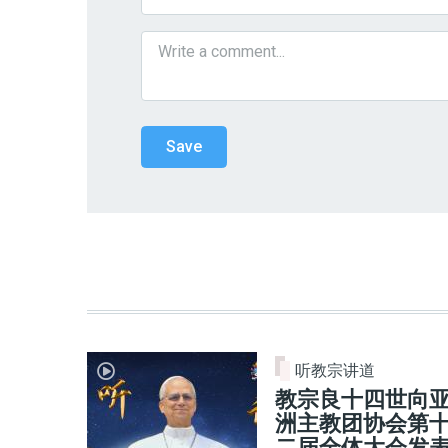
听教宗讲道
教宗良十四世向
洲主教团协会第
二届全体大会发