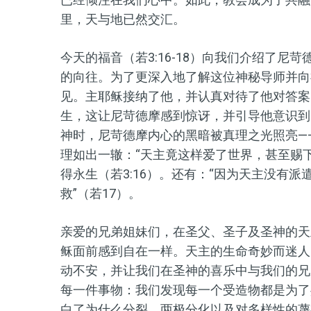
里，天与地已然交汇。
今天的福音（若3:16-18）向我们介绍了
的向往。为了更深入地了解这位神秘导师并向
见。主耶稣接纳了他，并认真对待了他对答案
生，这让尼苛德摩感到惊讶，并引导他意识到
神时，尼苛德摩内心的黑暗被真理之光照亮—
理如出一辙：
“天主竟这样爱了世界，甚至赐
得永生
（若3:16）。还有：
“因为天主没有派
救”
（若17）。
亲爱的兄弟姐妹们，在圣父、圣子及圣神的
天
稣面前感到自在一样。天主的生命奇妙而迷人
动不安，并让我们在圣神的喜乐中与我们的兄
每一件事物：我们发现每一个受造物都是为了
白了为什么分裂、两极分化以及对多样性的蔑