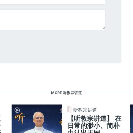
MORE 听教宗讲道
听教宗讲道
亚
【听教宗讲道】|在
十
日常的渺小、简朴
表
中认出天国