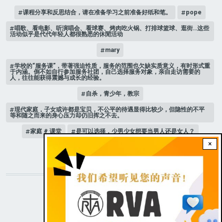
课程分享和反思结合，请在准备学习之前准备好纸和笔。
pope
唱歌、看电影、听演唱会、看球赛、烤肉吃火锅、打排球篮球、逛街…这些
活动似乎是代代年轻人都很熟悉的休閒活动
mary
学校的“服务课”，带著强迫性质，服务的范围也欠缺实质意义，有时形式重
于内涵。倒不如自行参加服务社团，自己选择服务对象，亲自走访需要的
人，往往能获得震撼与成长的经验。
自杀，青少年，教宗
现代家庭，子女或许都是宝贝，不公平的待遇显得比较少，但隐性的不平
等和随之而来的身心压力却仍旧挥之不去。
家庭 # 课堂
是可以选择，少男少女想要当男人还是女人？
×
人际关系
STAY CONNECTED WITH US!