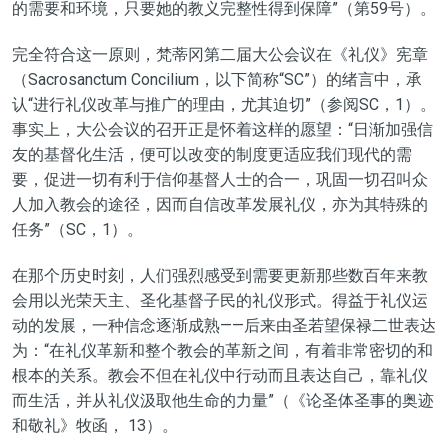
的需要和环境，只要她的教义完整性得到保障
”
（第59号）。
完全符合这一原则，梵蒂冈第二届大公会议在《礼仪》宪章
（Sacrosanctum Concilium，以下简称
“
SC
”
）的
绪言
中，承
认
“进行礼仪改革与推广的理由，尤其迫切”
（
参阅SC，
1）。
事实上，大公会议
的召开
正是怀着这样的愿望：
“日渐加强信
友的基督化生活，便可以改变的制度更适应我们现代的需
要，促进一切有利于信仰基督人士的合一，巩固一切召叫众
人加入教会的途径，因而自信改革发展礼仪，亦为其特殊的
任务”
（
SC，
1）。
在那个历史时刻，人们强烈感受到需要更新那些数百年来教
会用以光荣天主、圣化基督子民的礼仪形式。得益于礼仪运
动的发展，一种信念逐渐成熟——后来由圣若望保禄二世表达
为：
“在礼仪革新和整个教会的革新之间，有着非常密切的和
根本的关系。教会不但在礼仪中行动而且表达自己，靠礼仪
而生活，并从礼仪汲取他生命的力量”
（《论圣体圣事的奥迹
和敬礼》
牧函，
13）。