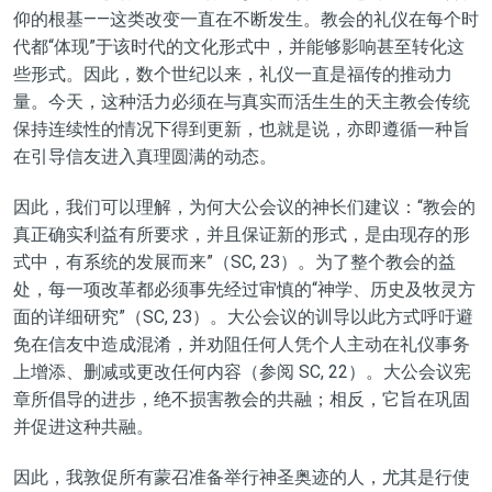
仰的根基——这类改变一直在不断发生。教会的
礼仪
在每个时
代都
“
体现
”
于该时代的文化形式中，并能够影响
甚至
转化这
些形式。因此，数个世纪以来
，
礼仪
一直是福传的推动力
量。今天，这种活力必须在与真实而活生生的天主教会传统
保持连续性的情况下得到更新，也就是说，亦即遵循一种旨
在引导信友进入真理圆满的动态。
因此，我们可以理解，为何大公会议的
神长
们建议：
“教会的
真正确实利益有所要求，并且保证新的形式，是由现存的形
式中，有系统的发展而来”
（SC, 23）。为了整个教会的益
处，每一项改革都必须事先经过审慎的
“神学、历史及牧灵方
面的详细研究”
（SC, 23）。大公会议的训导以此方式呼吁避
免在信友中造成混淆，并劝阻任何人凭个人主动在礼仪事务
上增添、删减或更改任何内容（参
阅
SC, 22）。大公会议宪
章所倡导的进步
，
绝不损害教会的共融；相反，它旨在巩固
并促进这种共融。
因此，我敦促所有蒙召准备
举行
神圣奥迹的人，尤其是行使