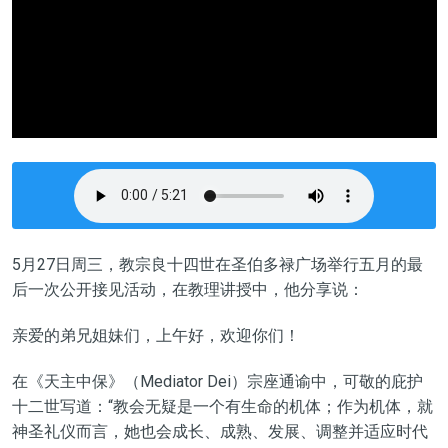
5
月
27
日周三，教宗良十四世在
圣伯多禄广场
举行五月的最
后一次公开接见活动
，
在教理讲授中，
他
分享说：
亲爱的弟兄姐妹们，上午好
，欢迎你们
！
在《天主中保》（Mediator Dei）
宗座
通谕中，可敬的庇护
十二世写道：
“
教会无疑是一个有生命的机体；作为机体，就
神圣礼仪而言，她也会成长、成熟、发展、调整并适应时代