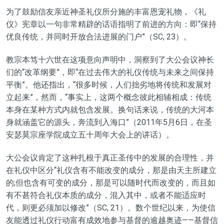
为
了
鼓励信友亲近神圣礼仪所分施的丰富恩宠礼物，《礼
仪》宪章以一句非常精辟的话语指明了前进的方向：
即
“保持
优良传统，并同时开放合法进展的门户”
（SC, 23）。
教宗本笃十六世在这项意向声明中，洞察到了大公会议神长
们的
“
改革纲
要
”
，即
“在过去伟大的礼仪传统与未来之间保持
平衡”
。他
还
指出，
“很多时候，人们拙劣地将传统和发展对
立起来”
，然而，
“
事实上，这两个概念彼此相辅相成：传统
本身在某种方式内就包含发展。换句话来说，传统的大河本
身就涵盖它的源头，奔流到入海口
”
（2011年5月6日，在圣
安瑟莫宗座学院成立五十周年大会上的讲话）。
大公会议肯定了这种扎根于真正圣传中的发展的合理性，并
在礼仪中区分
“礼仪含有不能改变的成分，那是由天主所建立
的;但也含有可变的成分，那是可以随时代而改变的，而且如
有不甚符合礼仪本质的成分，混入其中，或者不能适应时
代，则更必须加以修改”
（SC, 21）。数个世纪以来，为使信
友能透过礼仪行动富有成效地参与基督的逾越奥迹——基督信