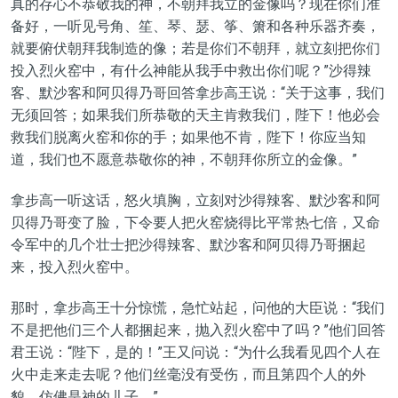
真的存心不恭敬我的神，不朝拜我立的金像吗？现在你们准
备好，一听见号角、笙、琴、瑟、筝、箫和各种乐器齐奏，
就要俯伏朝拜我制造的像；若是你们不朝拜，就立刻把你们
投入烈火窑中，有什么神能从我手中救出你们呢？”沙得辣
客、默沙客和阿贝得乃哥回答拿步高王说：“关于这事，我们
无须回答；如果我们所恭敬的天主肯救我们，陛下！他必会
救我们脱离火窑和你的手；如果他不肯，陛下！你应当知
道，我们也不愿意恭敬你的神，不朝拜你所立的金像。”
拿步高一听这话，怒火填胸，立刻对沙得辣客、默沙客和阿
贝得乃哥变了脸，下令要人把火窑烧得比平常热七倍，又命
令军中的几个壮士把沙得辣客、默沙客和阿贝得乃哥捆起
来，投入烈火窑中。
那时，拿步高王十分惊慌，急忙站起，问他的大臣说：“我们
不是把他们三个人都捆起来，抛入烈火窑中了吗？”他们回答
君王说：“陛下，是的！”王又问说：“为什么我看见四个人在
火中走来走去呢？他们丝毫没有受伤，而且第四个人的外
貌，仿佛是神的儿子。”