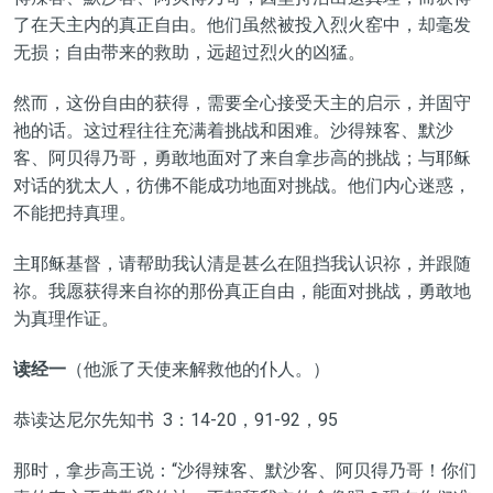
了在天主内的真正自由。他们虽然被投入烈火窑中，却毫发
无损；自由带来的救助，远超过烈火的凶猛。
然而，这份自由的获得，需要全心接受天主的启示，并固守
祂的话。这过程往往充满着挑战和困难。沙得辣客、默沙
客、阿贝得乃哥，勇敢地面对了来自拿步高的挑战；与耶稣
对话的犹太人，彷佛不能成功地面对挑战。他们内心迷惑，
不能把持真理。
主耶稣基督，请帮助我认清是甚么在阻挡我认识祢，并跟随
祢。我愿获得来自祢的那份真正自由，能面对挑战，勇敢地
为真理作证。
读经一
（他派了天使来解救他的仆人。）
恭读达尼尔先知书 3：14-20，91-92，95
那时，拿步高王说：“沙得辣客、默沙客、阿贝得乃哥！你们