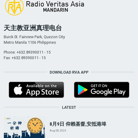
天主教亚洲真理电台
Buick St. Fairview Park, Quezon City
Metro Manila 1106 Philippines
Phone: +632 89390011 - 15
Fax: +632 89390011 - 15
DOWNLOAD RVA APP
LATEST
8月9日 仰赖基督,安抵港埠
Aug 08, 2026