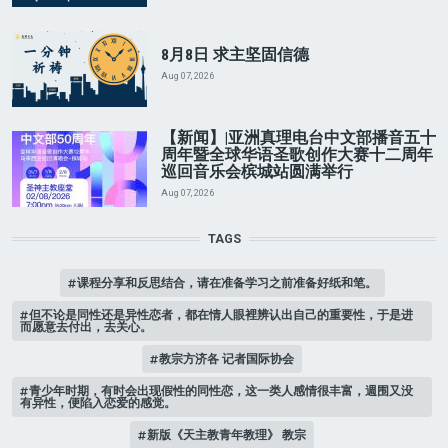
8月8日 求主坚固信德
Aug 07, 2026
【新闻】|亚洲真理电台中文部播音五十
周年暨全球华语圣歌创作大赛十二周年
巡回音乐会槟城站圆满举行
Aug 07, 2026
TAGS
课程分享和反思结合，请在准备学习之前准备好纸和笔。
但不论是同性还是异性恋者，都在情人眼裡辨认出自己的重要性，于是进
而愿意去付出，去关心。
教宗方济各 记者国际协会
青少年时期，有时会出现假性的同性恋，这一类人感情很丰富，週围又没
有异性，便陷入恋爱的感觉。
新版《天主教青年教理》 教宗