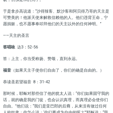
于是拿步高说道：“沙得辣客、默沙客和阿贝得乃哥的天主是
可赞美的！他派天使来解救信赖他的人。他们违背王命，宁
愿捐躯，也不愿事奉叩拜他们的天主以外的任何神明。”
——天主的圣言
答唱咏
达3：52-56
答：上主，你当受称扬、赞颂，直到永远。
福音
（如果天主子使你们自由了，你们的确是自由的。）
恭读圣若望福音 8：31-42
那时候，耶稣对那些信了他的犹太人说：“你们如果固守我的
话，就的确是我的门徒，也会认识真理，而真理必会使你们
自由。”他们说：“我们是亚巴郎的后裔，从来没有做过任何
人的奴隶；你怎么说：‘你们要成为自由的呢？’”耶稣说：“我