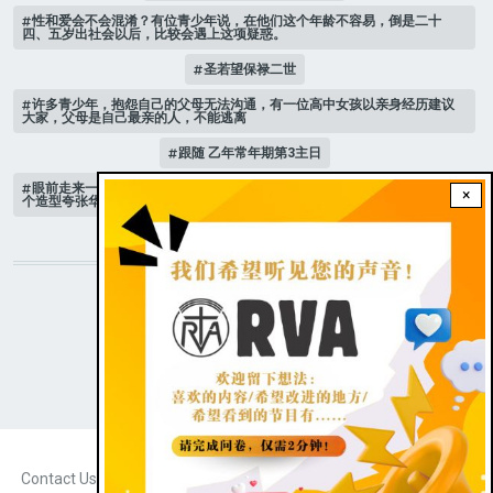
性和爱会不会混淆？有位青少年说，在他们这个年龄不容易，倒是二十
四、五岁出社会以后，比较会遇上这项疑惑。
圣若望保禄二世
许多青少年，抱怨自己的父母无法沟通，有一位高中女孩以亲身经历建议
大家，父母是自己最亲的人，不能逃离
跟随 乙年常年期第3主日
眼前走来一位魔女，可爱的妖媚中带点邪恶，身上穿著宫廷的小丑服，整
×
个造型夸张华丽，非常特殊。
STAY CONNECTED WITH US!
|
Dark theme
FOOTER
Contact Us