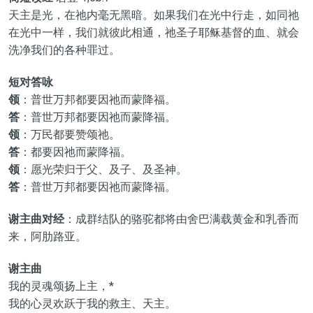
天主是光，在祂内毫无黑暗。如果我们在光中行走，如同祂
在光中一样，我们就彼此相通，祂圣子耶稣基督的血、就会
洗净我们的各种罪过。
短对答咏
领
：普世万邦都要因祂而蒙降福。
答
：普世万邦都要因祂而蒙降福。
领
：万民都要赞颂祂。
答
：都要因祂而蒙降福。
领
：愿光荣归于父、及子、及圣神。
答
：普世万邦都要因祂而蒙降福。
谢主曲对经
：成群结队的骆驼都将由舍巴满载黄金和乳香而
来，阿肋路亚。
谢主曲
我的灵魂颂扬上主，*
我的心灵欢跃于我的救主、天主。