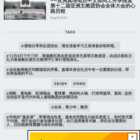
——亚洲真理电台中文部同工分享报道
第十二届亚洲主教团协会全体大会的心
路历程
Aug 06, 2026
TAGS
课程分享和反思结合，请在准备学习之前准备好纸和笔。
12月4日下午三时，香港教区将在坚道圣母无原罪主教座堂，由汤汉枢机主
礼为香港教区候任主教周守仁举行晋牧典礼。
这份族谱揭开玛窦福音的序幕。族谱本身在礼仪中有一次重要的出现，即
在将临期的平日。
pope
mary
唱歌、看电影、听演唱会、看球赛、烤肉吃火锅、打排球篮球、逛街…这些
活动似乎是代代年轻人都很熟悉的休閒活动
自杀，青少年，教宗
学校的“服务课”，带著强迫性质，服务的范围也欠缺实质意义，有时形式重
于内涵。倒不如自行参加服务社团，自己选择服务对象，亲自走访需要的
人，往往能获得震撼与成长的经验。
家庭 # 课堂
×