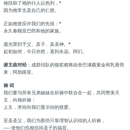
祂扶助了祂的仆人以色列，*
因为祂常念及自己的仁慈。
正如祂曾应许我们的先祖：*
永久眷顾亚巴郎和他的家族。
愿光荣归于父、及子、及圣神。*
起初如何，今日亦然，直到永远。阿们。
谢主曲对经
：成群结队的骆驼都将由舍巴满载黄金和乳香而
来，阿肋路亚。
祷 词
我们要与所有兄弟姊妹在祈祷中联合在一起，共同赞美天
主，向祂祈祷：
上主，求祢向我们显示祢的慈爱。
至圣圣父，我们为那些只靠理智认识祢的人祈祷，
── 使他们也相信祢圣子的福音。