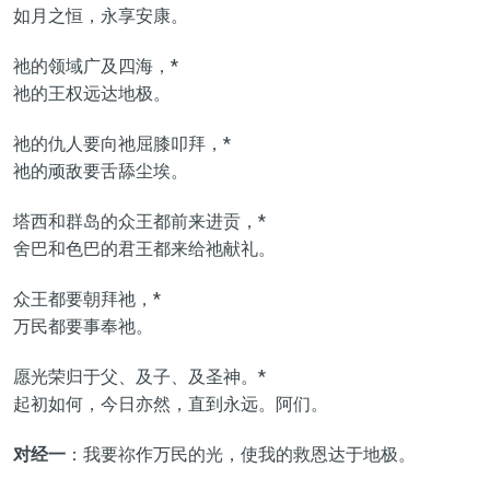
如月之恒，永享安康。
祂的领域广及四海，*
祂的王权远达地极。
祂的仇人要向祂屈膝叩拜，*
祂的顽敌要舌舔尘埃。
塔西和群岛的众王都前来进贡，*
舍巴和色巴的君王都来给祂献礼。
众王都要朝拜祂，*
万民都要事奉祂。
愿光荣归于父、及子、及圣神。*
起初如何，今日亦然，直到永远。阿们。
对经一
：我要祢作万民的光，使我的救恩达于地极。