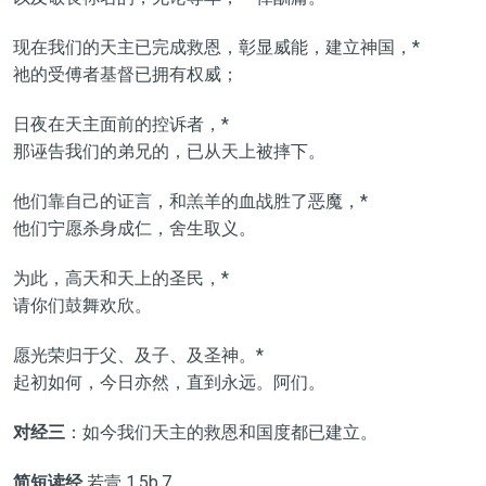
现在我们的天主已完成救恩，彰显威能，建立神国，*
祂的受傅者基督已拥有权威；
日夜在天主面前的控诉者，*
那诬告我们的弟兄的，已从天上被摔下。
他们靠自己的证言，和羔羊的血战胜了恶魔，*
他们宁愿杀身成仁，舍生取义。
为此，高天和天上的圣民，*
请你们鼓舞欢欣。
愿光荣归于父、及子、及圣神。*
起初如何，今日亦然，直到永远。阿们。
对经三
：如今我们天主的救恩和国度都已建立。
简短读经
若壹 1,5b.7