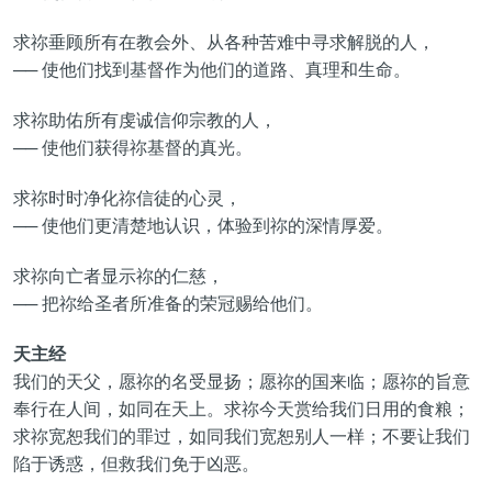
求祢垂顾所有在教会外、从各种苦难中寻求解脱的人，
── 使他们找到基督作为他们的道路、真理和生命。
求祢助佑所有虔诚信仰宗教的人，
── 使他们获得祢基督的真光。
求祢时时净化祢信徒的心灵，
── 使他们更清楚地认识，体验到祢的深情厚爱。
求祢向亡者显示祢的仁慈，
── 把祢给圣者所准备的荣冠赐给他们。
天主经
我们的天父，愿祢的名受显扬；愿祢的国来临；愿祢的旨意
奉行在人间，如同在天上。求祢今天赏给我们日用的食粮；
求祢宽恕我们的罪过，如同我们宽恕别人一样；不要让我们
陷于诱惑，但救我们免于凶恶。