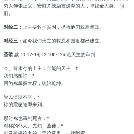
穷人伸张正义，安慰并鼓励被遗弃的人，降福全人类。 阿
们。
对经二
：上主要救护贫困，拯救他们脱离暴政。
对经三
：如今我们天主的救恩和国度都已建立。
圣歌
默 11,17-18; 12,10b-12a 论天主的审判
今、昔永存的上主，全能的天主！†
我们感谢祢！*
因为祢掌握大权，统治乾坤。
异民愤愤不平，*
祢的震怒随即来到。
那时祢也审判死者，†
对祢的仆人、先知、圣徒，*
以及敬畏祢名的，无论尊卑，一律酬庸。