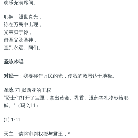
欢乐充满席间。
耶稣，照世真光，
祢在万民中出现，
光荣归于祢，
偕圣父及圣神，
直到永远。阿们。
圣咏吟唱
对经一
：我要祢作万民的光，使我的救恩达于地极。
圣咏
71 默西亚的王权
“贤士们打开了宝匣，拿出黄金、乳香、没药等礼物献给耶
稣。”（玛 2,11）
(1) 1-11
天主，请将审判权授与君王，*