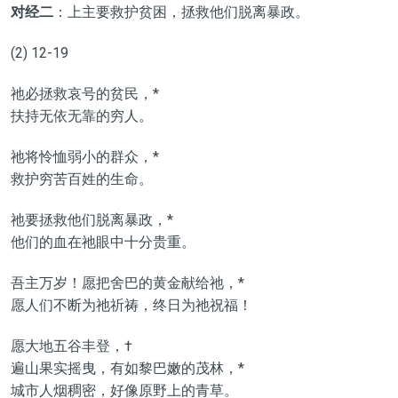
对经二
：上主要救护贫困，拯救他们脱离暴政。
(2) 12-19
祂必拯救哀号的贫民，*
扶持无依无靠的穷人。
祂将怜恤弱小的群众，*
救护穷苦百姓的生命。
祂要拯救他们脱离暴政，*
他们的血在祂眼中十分贵重。
吾主万岁！愿把舍巴的黄金献给祂，*
愿人们不断为祂祈祷，终日为祂祝福！
愿大地五谷丰登，†
遍山果实摇曳，有如黎巴嫩的茂林，*
城市人烟稠密，好像原野上的青草。