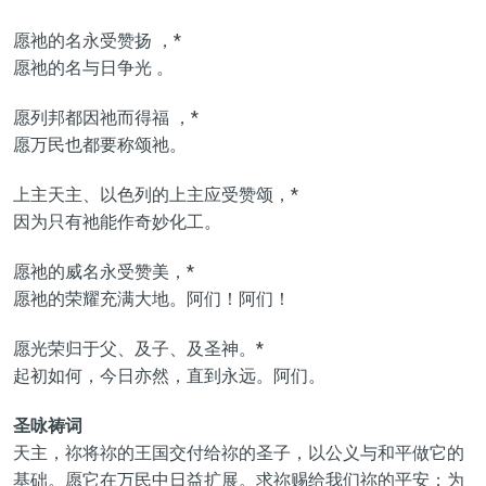
愿祂的名永受赞扬 ，*
愿祂的名与日争光 。
愿列邦都因祂而得福 ，*
愿万民也都要称颂祂。
上主天主、以色列的上主应受赞颂，*
因为只有祂能作奇妙化工。
愿祂的威名永受赞美，*
愿祂的荣耀充满大地。阿们！阿们！
愿光荣归于父、及子、及圣神。*
起初如何，今日亦然，直到永远。阿们。
圣咏祷词
天主，祢将祢的王国交付给祢的圣子，以公义与和平做它的
基础。愿它在万民中日益扩展。求祢赐给我们祢的平安；为