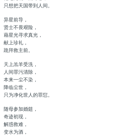
只想把天国带到人间。
异星前导，
贤士不畏艰险，
藉星光寻求真光，
献上珍礼，
跪拜救主前。
天上羔羊受洗，
人间罪污清除，
本来一尘不染，
降临尘世，
只为净化世人的罪愆。
随母参加婚筵，
奇迹初现，
解惑救难，
变水为酒，