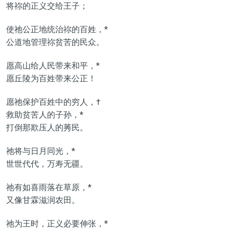
将祢的正义交给王子；
使祂公正地统治祢的百姓，*
公道地管理祢贫苦的民众。
愿高山给人民带来和平，*
愿丘陵为百姓带来公正！
愿祂保护百姓中的穷人，†
救助贫苦人的子孙，*
打倒那欺压人的莠民。
祂将与日月同光，*
世世代代，万寿无疆。
祂有如喜雨落在草原，*
又像甘霖滋润农田。
祂为王时，正义必要伸张，*