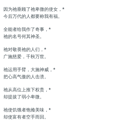
因为祂垂顾了祂卑微的使女，*
今后万代的人都要称我有福。
全能者给我作了奇事，*
祂的名号何其神圣。
祂对敬畏祂的人们，*
广施慈爱，千秋万世。
祂运用手臂，大施神威，*
把心高气傲的人击溃。
祂从高位上推下权贵，*
却提拔了弱小卑微。
祂使饥饿者饱飨美味，*
却使富有者空手而回。