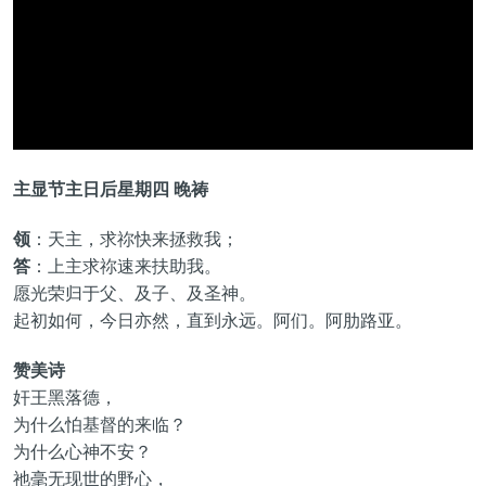
主显节主日后星期四 晚祷
领
：天主，求祢快来拯救我；
答
：上主求祢速来扶助我。
愿光荣归于父、及子、及圣神。
起初如何，今日亦然，直到永远。阿们。阿肋路亚。
赞美诗
奸王黑落德，
为什么怕基督的来临？
为什么心神不安？
祂毫无现世的野心，