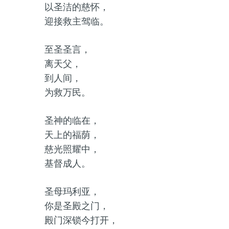
以圣洁的慈怀，
迎接救主驾临。
至圣圣言，
离天父，
到人间，
为救万民。
圣神的临在，
天上的福荫，
慈光照耀中，
基督成人。
圣母玛利亚，
你是圣殿之门，
殿门深锁今打开，