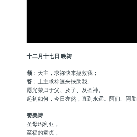
十二月十七日 晚祷
领
：天主，求祢快来拯救我；
答
：上主求祢速来扶助我。
愿光荣归于父、及子、及圣神。
起初如何，今日亦然，直到永远。阿们。阿肋
赞美诗
圣母玛利亚，
至福的童贞，