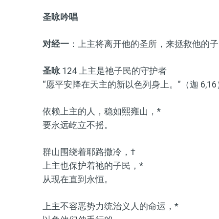
圣咏吟唱
对经一
：上主将离开他的圣所，来拯救他的子
圣咏
124 上主是祂子民的守护者
“愿平安降在天主的新以色列身上。”（迦 6,16
依赖上主的人，稳如熙雍山，*
要永远屹立不摇。
群山围绕着耶路撒冷，†
上主也保护着祂的子民，*
从现在直到永恒。
上主不容恶势力统治义人的命运，*