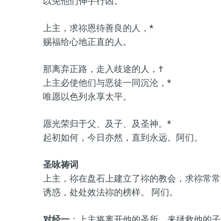
以免他们伸手行凶。
上主，求祢恩待善良的人，*
赐福给心地正直的人。
那离弃正路，走入歧途的人，†
上主必使他们与恶徒一同沉沦，*
唯愿以色列永享太平。
愿光荣归于父、及子、及圣神。*
起初如何，今日亦然，直到永远。阿们。
圣咏祷词
上主，祢在盘石上建立了祢的教会，求祢常常
诱惑，处处效法祢的榜样。 阿们。
对经一
：上主将离开他的圣所，来拯救他的子