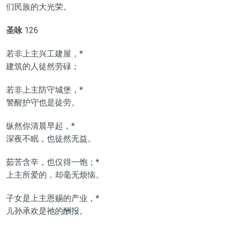
们民族的大光荣。
圣咏
126
若非上主兴工建屋，*
建筑的人徒然劳碌；
若非上主防守城堡，*
警醒护守也是徒劳。
纵然你清晨早起，*
深夜不眠，也徒然无益。
茹苦含辛，也仅得一饱；*
上主所爱的，却毫无烦恼。
子女是上主恩赐的产业，*
儿孙承欢是祂的酬报。