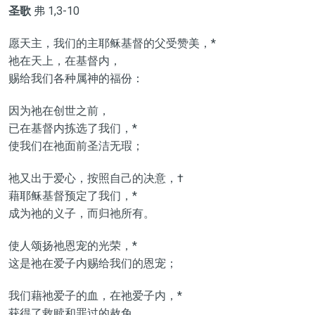
圣歌
弗 1,3-10
愿天主，我们的主耶稣基督的父受赞美，*
祂在天上，在基督内，
赐给我们各种属神的福份：
因为祂在创世之前，
已在基督内拣选了我们，*
使我们在祂面前圣洁无瑕；
祂又出于爱心，按照自己的决意，†
藉耶稣基督预定了我们，*
成为祂的义子，而归祂所有。
使人颂扬祂恩宠的光荣，*
这是祂在爱子内赐给我们的恩宠；
我们藉祂爱子的血，在祂爱子内，*
获得了救赎和罪过的赦免。