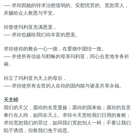
── 求祢因她的转求治愈懦弱的、安慰忧苦的、宽恕罪人，
并赐给众人救恩与平安。
祢曾使玛利亚充满恩宠，
── 求祢也赐给我们祢丰富的恩宠。
求祢使祢的教会一心一德，在爱德中团结一致。
── 并使所有信徒与耶稣的母亲玛利亚，同心合意地专务祈
祷。
祢立了玛利亚为天上的母后，
── 求祢使所有去世的人在祢的国内能与诸圣共享永福。
天主经
我们的天父，愿祢的名受显扬；愿祢的国来临；愿祢的旨意
奉行在人间，如同在天上。求祢今天赏给我们日用的食粮；
求祢宽恕我们的罪过，如同我们宽恕别人一样；不要让我们
陷于诱惑，但救我们免于凶恶。