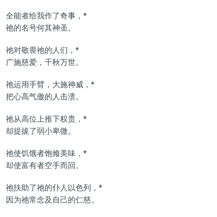
全能者给我作了奇事，*
祂的名号何其神圣。
祂对敬畏祂的人们，*
广施慈爱，千秋万世。
祂运用手臂，大施神威，*
把心高气傲的人击溃。
祂从高位上推下权贵，*
却提拔了弱小卑微。
祂使饥饿者饱飨美味，*
却使富有者空手而回。
祂扶助了祂的仆人以色列，*
因为祂常念及自己的仁慈。