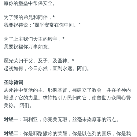
愿你的堡垒中常保安全。
为了我的弟兄和同伴，*
我要祝祷说：“愿平安常在你中间。”
为了上主我们天主的殿宇，*
我要祝福你万事如意。
愿光荣归于父、及子、及圣神。*
起初如何，今日亦然，直到永远。阿们。
圣咏祷词
从死神中复活的主、耶稣基督，祢建立了教会，并在圣神内
增强了它的力量。求祢指引万民归向它，使普世万众同心赞
美祢。 阿们。
对经一
：玛利亚，你完美无瑕，丝毫未染原罪的污点。
对经二
：你是耶路撒冷的荣耀，你是以色列的喜乐，你是我