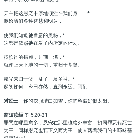
天主把这恩宠丰厚地倾注在我们身上，*
赐给我们各种智慧和明达，
使我们知道祂旨意的奥秘，*
这都是依照祂在爱子内所定的计划。
按照祂的措施，时期一满，*
就使上天下地的一切，重归于基督。
愿光荣归于父、及子、及圣神。*
起初如何，今日亦然，直到永远。阿们。
对经三
：你的衣服洁白如雪，你的容貌好似太阳。
简短读经
罗 5,20-21
罪恶在哪里愈多，恩宠在那里也格外丰富；如同罪恶藉死亡
为王，同样恩宠也藉正义而为王，使人藉着我们的主耶稣基