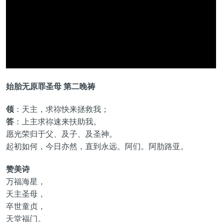
始胎无原罪圣母 第二晚祷
领
：天主，求祢快来拯救我；
答
：上主求祢速来扶助我。
愿光荣归于父、及子、及圣神。
起初如何，今日亦然，直到永远。阿们。阿肋路亚。
赞美诗
万福海星，
天主圣母，
卒世童贞，
天堂福门。