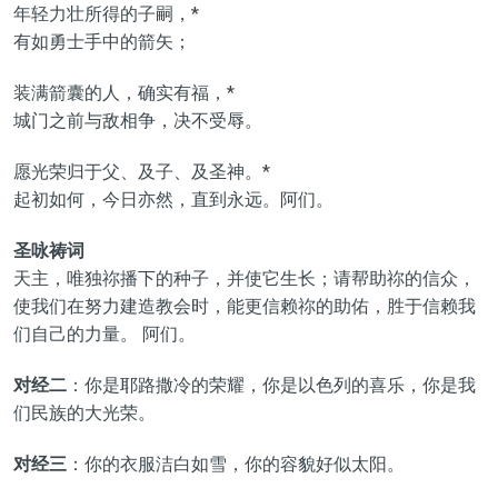
年轻力壮所得的子嗣，*
有如勇士手中的箭矢；
装满箭囊的人，确实有福，*
城门之前与敌相争，决不受辱。
愿光荣归于父、及子、及圣神。*
起初如何，今日亦然，直到永远。阿们。
圣咏祷词
天主，唯独祢播下的种子，并使它生长；请帮助祢的信众，
使我们在努力建造教会时，能更信赖祢的助佑，胜于信赖我
们自己的力量。 阿们。
对经二
：你是耶路撒冷的荣耀，你是以色列的喜乐，你是我
们民族的大光荣。
对经三
：你的衣服洁白如雪，你的容貌好似太阳。