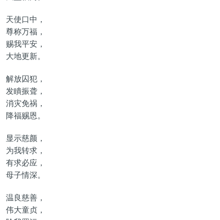
天使口中，
尊称万福，
赐我平安，
大地更新。
解放囚犯，
发瞶振聋，
消灾免祸，
降福赐恩。
显示慈颜，
为我转求，
有求必应，
母子情深。
温良慈善，
伟大童贞，