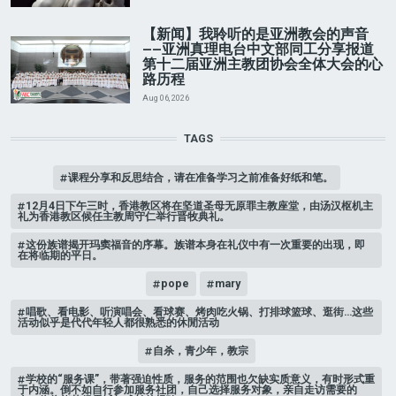
【新闻】我聆听的是亚洲教会的声音
——亚洲真理电台中文部同工分享报道
第十二届亚洲主教团协会全体大会的心
路历程
Aug 06, 2026
TAGS
课程分享和反思结合，请在准备学习之前准备好纸和笔。
12月4日下午三时，香港教区将在坚道圣母无原罪主教座堂，由汤汉枢机主
礼为香港教区候任主教周守仁举行晋牧典礼。
这份族谱揭开玛窦福音的序幕。族谱本身在礼仪中有一次重要的出现，即
在将临期的平日。
pope
mary
唱歌、看电影、听演唱会、看球赛、烤肉吃火锅、打排球篮球、逛街…这些
活动似乎是代代年轻人都很熟悉的休閒活动
自杀，青少年，教宗
学校的“服务课”，带著强迫性质，服务的范围也欠缺实质意义，有时形式重
于内涵。倒不如自行参加服务社团，自己选择服务对象，亲自走访需要的