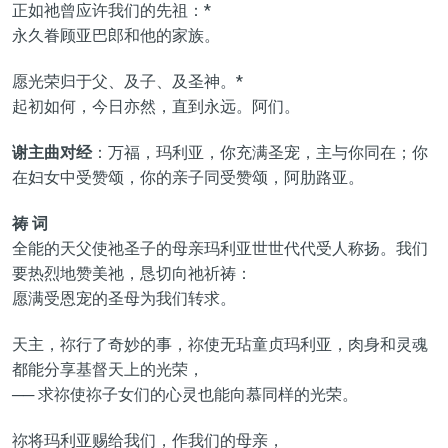
正如祂曾应许我们的先祖：*
永久眷顾亚巴郎和他的家族。
愿光荣归于父、及子、及圣神。*
起初如何，今日亦然，直到永远。阿们。
谢主曲对经
：万福，玛利亚，你充满圣宠，主与你同在；你
在妇女中受赞颂，你的亲子同受赞颂，阿肋路亚。
祷 词
全能的天父使祂圣子的母亲玛利亚世世代代受人称扬。我们
要热烈地赞美祂，恳切向祂祈祷：
愿满受恩宠的圣母为我们转求。
天主，祢行了奇妙的事，祢使无玷童贞玛利亚，肉身和灵魂
都能分享基督天上的光荣，
── 求祢使祢子女们的心灵也能向慕同样的光荣。
祢将玛利亚赐给我们，作我们的母亲，