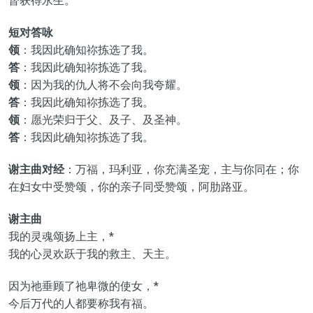
督获得永生。
短对答咏
领
：我因此确知祢拣选了我。
答
：我因此确知祢拣选了我。
领
：因为我的仇人将不会向我夸耀。
答
：我因此确知祢拣选了我。
领
：愿光荣归于父、及子、及圣神。
答
：我因此确知祢拣选了我。
谢主曲对经
：万福，玛利亚，你充满圣宠，主与你同在；你
在妇女中受赞颂，你的亲子同受赞颂，阿肋路亚。
谢主曲
我的灵魂颂扬上主，*
我的心灵欢跃于我的救主、天主。
因为祂垂顾了祂卑微的使女，*
今后万代的人都要称我有福。