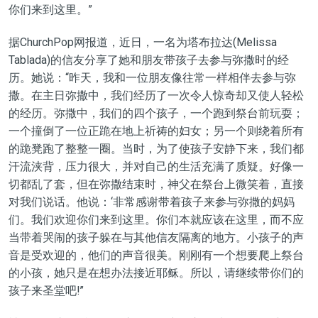
你们来到这里。”
据ChurchPop网报道，近日，一名为塔布拉达(Melissa
Tablada)的信友分享了她和朋友带孩子去参与弥撒时的经
历。她说：“昨天，我和一位朋友像往常一样相伴去参与弥
撒。在主日弥撒中，我们经历了一次令人惊奇却又使人轻松
的经历。弥撒中，我们的四个孩子，一个跑到祭台前玩耍；
一个撞倒了一位正跪在地上祈祷的妇女；另一个则绕着所有
的跪凳跑了整整一圈。当时，为了使孩子安静下来，我们都
汗流浃背，压力很大，并对自己的生活充满了质疑。好像一
切都乱了套，但在弥撒结束时，神父在祭台上微笑着，直接
对我们说话。他说：‘非常感谢带着孩子来参与弥撒的妈妈
们。我们欢迎你们来到这里。你们本就应该在这里，而不应
当带着哭闹的孩子躲在与其他信友隔离的地方。小孩子的声
音是受欢迎的，他们的声音很美。刚刚有一个想要爬上祭台
的小孩，她只是在想办法接近耶稣。所以，请继续带你们的
孩子来圣堂吧!”