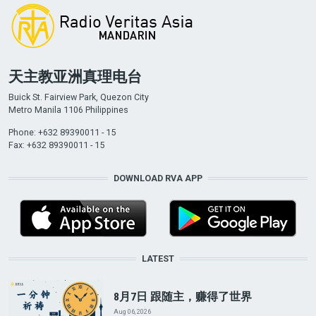
天主教亚洲真理电台
Buick St. Fairview Park, Quezon City
Metro Manila 1106 Philippines
Phone: +632 89390011 - 15
Fax: +632 89390011 - 15
DOWNLOAD RVA APP
LATEST
8月7日 跟随主，赚得了世界
Aug 06, 2026