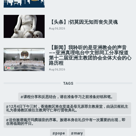
【头条】|切莫因无知而丧失灵魂
Aug 06, 2026
【新闻】我聆听的是亚洲教会的声音
——亚洲真理电台中文部同工分享报道
第十二届亚洲主教团协会全体大会的心
路历程
Aug 06, 2026
TAGS
课程分享和反思结合，请在准备学习之前准备好纸和笔。
12月4日下午三时，香港教区将在坚道圣母无原罪主教座堂，由汤汉枢机主
礼为香港教区候任主教周守仁举行晋牧典礼。
这份族谱揭开玛窦福音的序幕。族谱本身在礼仪中有一次重要的出现，即
在将临期的平日。
pope
mary