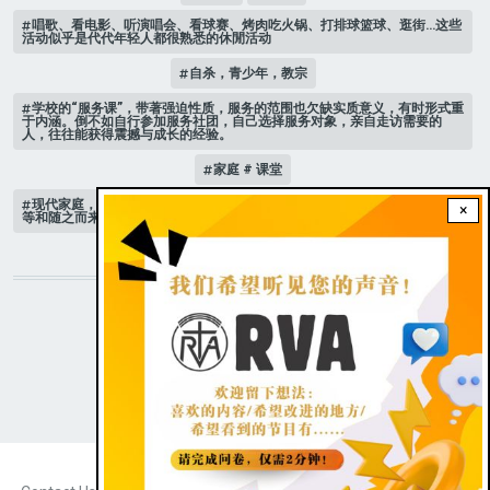
唱歌、看电影、听演唱会、看球赛、烤肉吃火锅、打排球篮球、逛街…这些
活动似乎是代代年轻人都很熟悉的休閒活动
自杀，青少年，教宗
学校的“服务课”，带著强迫性质，服务的范围也欠缺实质意义，有时形式重
于内涵。倒不如自行参加服务社团，自己选择服务对象，亲自走访需要的
人，往往能获得震撼与成长的经验。
家庭 # 课堂
现代家庭，子女或许都是宝贝，不公平的待遇显得比较少，但隐性的不平
×
等和随之而来的身心压力却仍旧挥之不去。
STAY CONNECTED WITH US!
|
Dark theme
FOOTER