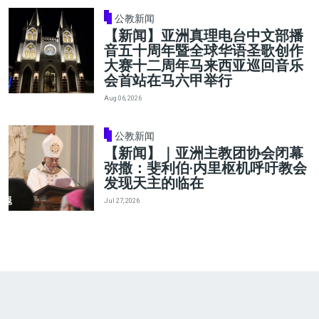
公教新闻
【新闻】亚洲真理电台中文部播
音五十周年暨全球华语圣歌创作
大赛十二周年马来西亚巡回音乐
会首站在马六甲举行
Aug 06, 2026
公教新闻
【新闻】｜亚洲主教团协会闭幕
弥撒：斐利伯·内里枢机呼吁教会
发现天主的临在
Jul 27, 2026