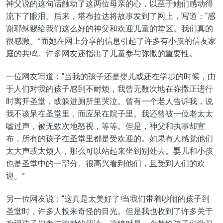
神父说的这句话触动了这两位母亲的心，以至于她们感动得
流下了眼泪。后来，塔布拉达将故事发到了网上，写道：“感
谢耶稣赐给我们这么好的神父和欢迎儿童的堂区。我们真的
很感激。”而她在网上分享的信息引起了许多有小孩的信友家
庭的共鸣。许多网友还指出了儿童参与弥撒的重要性。
一位网友写道：“当我的孩子还是婴儿或还在学步的时候，由
于人们对我的孩子感到不耐烦，我曾无数次地在弥撒正进行
时离开圣堂，或躲进厕所里哭泣。曾有一个老人告诉我，说
我不该呆在圣堂里，而应呆在院子里。我还曾被一位老太太
嘘过声，被无数次地怒视，等等。但是，神父和执事却宣
布，所有的孩子在圣堂里都是受欢迎的。如果有人感觉他们
太大声或太烦人，那么可以站起来坐到别处去。婴儿和小孩
也是圣堂中的一部分。很高兴看到他们，且受到人们的欢
迎。”
另一位网友说：“这真是太美好了!当我们带着吵闹的孩子到
圣堂时，许多人投来奇怪的目光。但是我也收到了许多关于