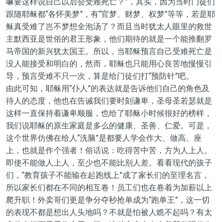
嘛要这样说自己以后会受难死亡？”，其实，因为当时门徒们
跟随耶稣都“各怀美梦”，有“官梦、财梦、权梦”等等，若是耶
稣真受难了岂不梦想全泡汤了？而且当时犹太人眼里的救世
主默西亚是世俗的君王形象，他们期待的就是一个能推翻罗
马帝国的新兴犹太国王。所以，当耶稣预言自己受难死亡是
没人能接受和明白的，然而，耶稣也只能用心良苦地慢慢引
导，预言受难不只一次，算是给门徒们打“预防针”吧。
由此可知，耶稣用“仆人”的表达就是告诉他们自己的角色及
待人的态度，他也在告诫我们要时刻谦卑，圣母圣若瑟就是
这样一直保持着谦卑顺服，也给了耶稣小时候很好的榜样，
我们说耶稣的原生家庭是多么的健康、圣善、仁爱。可是，
这个世界仿佛在给人“洗脑”是都要人学会作大、做高、座
上，也就是作个强者！俗话说：吃得苦中苦，方为人上人。
即使不能做人上人，至少也不能比别人差。看看现代的孩子
们，“教育孩子不能输在起跑线上”成了家长们的至理名言，
所以家长们都在不同的相互卷！员工们也在卷着为加薪以上
爬升职！外卖哥们更是争分夺秒抢单成为“跑单王”，这一切
的表现不都是想出人头地吗？不就是怕被人瞧不起吗？有太