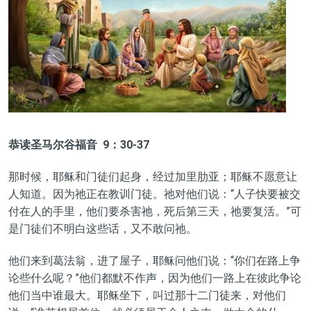
恭读圣马尔谷福音 9：30-37
那时候，耶稣和门徒们起身，经过加里肋亚；耶稣不愿意让
人知道。因为祂正在教训门徒。祂对他们说：“人子快要被交
付在人的手里，他们要杀害祂，死后第三天，祂要复活。”可
是门徒们不明白这些话，又不敢问祂。
他们来到葛法翁，进了屋子，耶稣问他们说：“你们在路上争
论些什么呢？”他们都默不作声，因为他们一路上在彼此争论
他们当中谁最大。耶稣坐下，叫过那十二门徒来，对他们