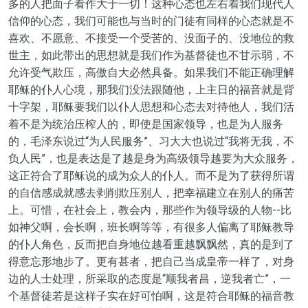
多的人把面子看作大于一切！这种心态也左右着我们现代人
信仰的心态，我们可能也与当时的门徒有同样的心态就是不
喜欢、不愿意、不接受一个受苦的、没面子的、没地位的救
世主，如此带出的思想就是我们作为基督徒也不甘示弱，不
允许受气欺压，高傲自大必然具备。如果我们不能正确理解
耶稣的仆人心境，那我们没法跟随他，上主日的福音就是背
十字架，耶稣要我们以仆人思想和心态去对待他人，我们活
着不是为统治压榨人的，即使是国家领导，也是为人服务
的，毛泽东说过“为人民服务”、习大大也说过“我将无我，不
负人民”，也是表达是了越是身为高级领导越要为大众服务，
这正符合了耶稣说的成为众人的仆人。而不是为了获得所谓
的自信感成就感去剥削欺压别人，把幸福建立在别人的痛苦
上。可惜，在社会上，教会内，那些作为领导级的人物--比
如神父啊，会长啊，班长啊等等，有很多人偏离了耶稣教导
的仆人角色，反而把自身地位越看重越飘飘然，真的是到了
得意忘形地步了。更有甚者，把自己当成皇帝一样了，对身
边的人士处理，所采取的态度是“顺我者昌，逆我者亡”，一
个基督徒若是这样子实在好可怕啊，这是符合耶稣的福音教