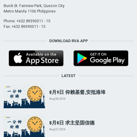
Buick St. Fairview Park, Quezon City
Metro Manila 1106 Philippines
Phone: +632 89390011 - 15
Fax: +632 89390011 - 15
DOWNLOAD RVA APP
LATEST
8月9日 仰赖基督,安抵港埠
Aug 08, 2026
8月8日 求主坚固信德
Aug 07, 2026