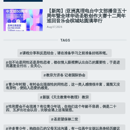
【新闻】|亚洲真理电台中文部播音五十
周年暨全球华语圣歌创作大赛十二周年
巡回音乐会槟城站圆满举行
Aug 07, 2026
TAGS
课程分享和反思结合，请在准备学习之前准备好纸和笔。
但不论是同性还是异性恋者，都在情人眼裡辨认出自己的重要性，于是进
而愿意去付出，去关心。
教宗方济各 记者国际协会
青少年时期，有时会出现假性的同性恋，这一类人感情很丰富，週围又没
有异性，便陷入恋爱的感觉。
新版《天主教青年教理》 教宗
性和爱会不会混淆？有位青少年说，在他们这个年龄不容易，倒是二十
四、五岁出社会以后，比较会遇上这项疑惑。
圣若望保禄二世
许多青少年，抱怨自己的父母无法沟通，有一位高中女孩以亲身经历建议