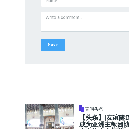
壹明头条
【头条】|友谊隧
成为亚洲主教团