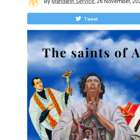
By
Mandarin Service
,
26 November, 20
Tweet