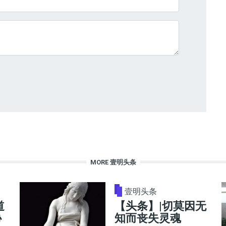
MORE 壹明头条
壹明头条
道
【头条】|切莫因无
协
知而丧失灵魂