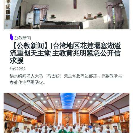
公教新闻
【公教新闻】|台湾地区花莲堰塞湖溢
流重创天主堂 主教黄兆明紧急公开信
求援
Sep 25, 2025
洪水瞬间涌入大马（马太鞍）天主堂及周边部落，导致教堂与
多处住宅严重受灾。