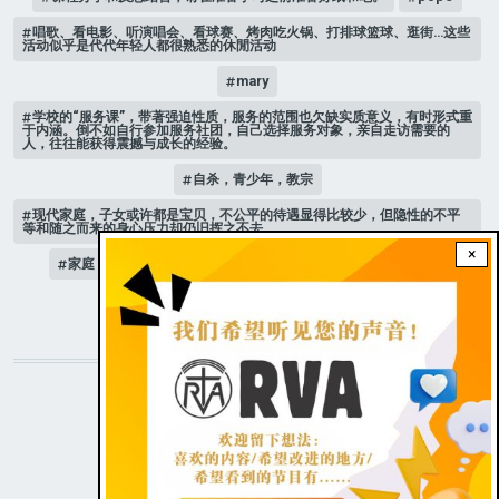
唱歌、看电影、听演唱会、看球赛、烤肉吃火锅、打排球篮球、逛街…这些
活动似乎是代代年轻人都很熟悉的休閒活动
mary
学校的“服务课”，带著强迫性质，服务的范围也欠缺实质意义，有时形式重
于内涵。倒不如自行参加服务社团，自己选择服务对象，亲自走访需要的
人，往往能获得震撼与成长的经验。
自杀，青少年，教宗
现代家庭，子女或许都是宝贝，不公平的待遇显得比较少，但隐性的不平
等和随之而来的身心压力却仍旧挥之不去。
×
家庭 # 课堂
是可以选择，少男少女想要当男人还是女人？
人际关系
STAY CONNECTED WITH US!