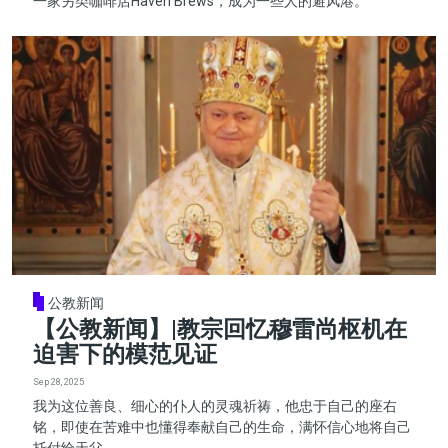
一家另类咖啡店Haven Brews，成为一些人的避风港。
公教新闻
【公教新闻】|教宗回忆穆雷尚枢机在
迫害下的模范见证
Sep 28, 2025
我为这位善良、细心的仆人的灵魂祈祷，他忠于自己的座右
铭，即使在苦难中也懂得奉献自己的生命，满怀信心地将自己