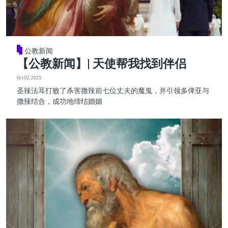
公教新闻
【公教新闻】| 天使帮我找到伴侣
Oct 02, 2025
圣辣法耳打败了杀害撒辣前七位丈夫的魔鬼，并引领多俾亚与
撒辣结合，成功地缔结婚姻