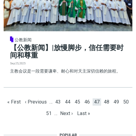
公教新闻
【公教新闻】|放慢脚步，信任需要时
间和尊重
Sep 25, 2025
主教会议是一段需要谦卑、耐心和对天主深切信赖的旅程。
Pagination
First page
Previous page
Page
Page
Page
Page
Current page
Page
Page
Page
« First
‹ Previous
…
43
44
45
46
47
48
49
50
Page
Next page
Last page
51
…
Next ›
Last »
POPULAR