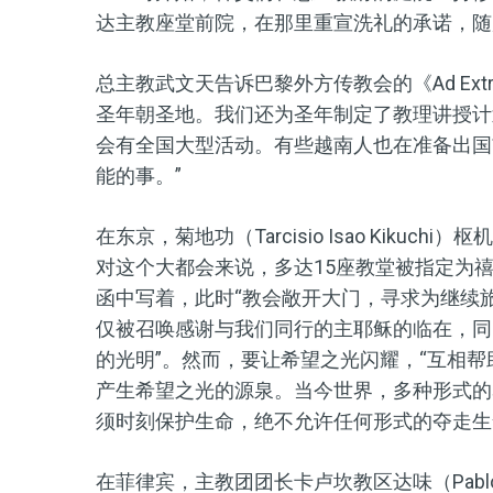
达主教座堂前院，在那里重宣洗礼的承诺，随
总主教武文天告诉巴黎外方传教会的《Ad Ex
圣年朝圣地。我们还为圣年制定了教理讲授计
会有全国大型活动。有些越南人也在准备出国
能的事。”
在东京，菊地功（Tarcisio Isao Kik
对这个大都会来说，多达15座教堂被指定为
函中写着，此时“教会敞开大门，寻求为继续
仅被召唤感谢与我们同行的主耶稣的临在，同
的光明”。然而，要让希望之光闪耀，“互相
产生希望之光的源泉。当今世界，多种形式的
须时刻保护生命，绝不允许任何形式的夺走生
在菲律宾，主教团团长卡卢坎教区达味（Pablo Vi