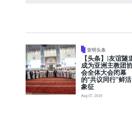
壹明头条
【头条】|友谊隧
成为亚洲主教团
会全体大会闭幕
的“共议同行”鲜活
象征
Aug 07, 2026