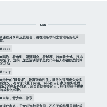
TAGS
课程分享和反思结合，请在准备学习之前准备好纸和
笔。
pope
唱歌、看电影、听演唱会、看球赛、烤肉吃火锅、打排
球篮球、逛街…这些活动似乎是代代年轻人都很熟悉的休
閒活动
mary
学校的“服务课”，带著强迫性质，服务的范围也欠缺实
质意义，有时形式重于内涵。倒不如自行参加服务社团，
自己选择服务对象，亲自走访需要的人，往往能获得震撼
与成长的经验。
自杀，青少年，教宗
现代家庭，子女或许都是宝贝，不公平的待遇显得比较