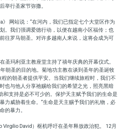
后举行圣家节弥撒。
tra》 网站说：“在河内，我们已指定七个大堂区作为
划。我们强调爱德行动，以便在越南小区福传；也
前往罗马朝圣。对许多越南人来说，这将会成为可
uchi）枢机在圣玛利亚主教座堂主持了禧年庆典的开幕仪式。
禧年朝圣的目的地。菊地功主教在谈到圣年的圣诞牧
旅程的朝圣者提供平安。当我们继续旅程时，我们不
时也与他人分享祂赐给我们的希望之光，照亮黑暗
帮助和支持是必不可少的。保护天主赋予我们的生命是
暴力威胁着生命。”生命是天主赐予我们的礼物，必
命的暴力。
rgilio David）枢机呼吁在圣年释放政治犯。 12月