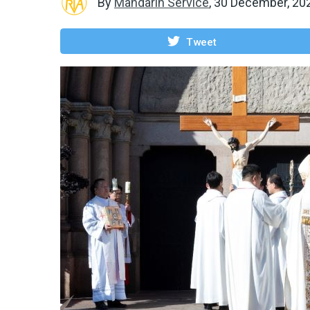
By
Mandarin Service
,
30 December, 20
Tweet