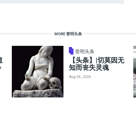
MORE 壹明头条
壹明头条
道
【头条】|切莫因无
协
知而丧失灵魂
Aug 06, 2026