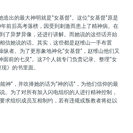
他造出的最大神明就是“女基督”。这位“女基督”原是
90年前后高考落榜，因受到刺激而患上了精神病。在
到了异梦异像，还进行讲解。而她说的这些话开始
相信她说的话。其实，这些都是赵维山一手布置
操纵者。
为了更形象地神化
“
女基督
”
，赵维山他们又
神面前的七灵
”。
这7个人就专门负责记录、整理“女
显现
》
的书里面。
全能神
”
，并吹捧她的话为
“
神的话
”
，为他们信仰的最
说
。
为了对所有加入闪电组织的人进行精神控制，
要求组织成员互相制约，若有违规或叛教者将处以