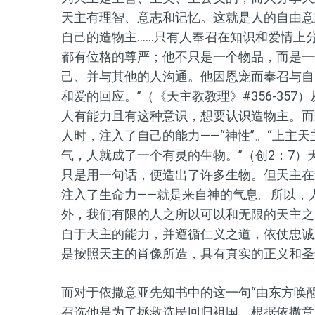
天主有理智、意志和记忆。这就是人的自由意
自己的造物主......只有人奉召在知识和爱情上
都有位格的尊严；他不只是一个物品，而是一
己、并与其他的人沟通。他因恩宠而奉召与自
和爱的回应。”（《天主教教理》#356-35
人有能力且有这种意识，想要认识造物主。而
人时，注入了自己的能力——“神性”。“上主
气，人就成了一个有灵的生物。”（创2：7）
只是用一句话，便造出了许多生物。但天主在
注入了生命力——就是来自神的气息。所以，
外，我们有限的人之所以可以和无限的天主之
自于天主的能力，并遵循仁义之道，依仗忠诚
是按照天主的肖像所造，具有真实的正义和圣善
而对于依撒意亚先知书中的这一句“由东方唤醒
召选他是为了拯救选民回归祖国。根据依撒意