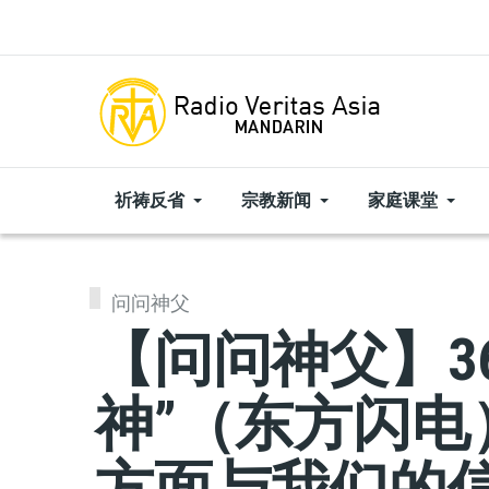
Skip to main content
祈祷反省
宗教新闻
家庭课堂
问问神父
【问问神父】36
神”（东方闪电
方面与我们的