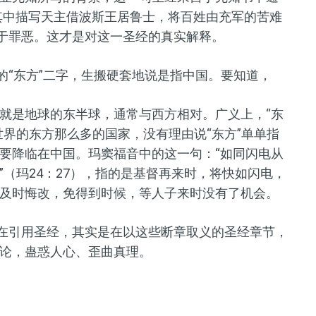
）。其中描写天主借波斯王居鲁士，将百姓由充军的苦难
们于罪恶。这才是对这一圣经的真实解释。
的“东方”二字，生搬硬套地说是指中国。要知道，
就是地球的东半球，通常与西方相对。广义上，
“
东
世界的东方那么多的国家，没有理由说“东方”单单指
要降临在中国。玛窦福音中的这一句：“如同闪电从
（玛24：27），指的是基督再来时，将快如闪电，
及时悔改，免得到时候，等人子来时没有了机会。
是在引用圣经，其实是在以这些断章取义的圣经章节，
论，蛊惑人心、歪曲真理。