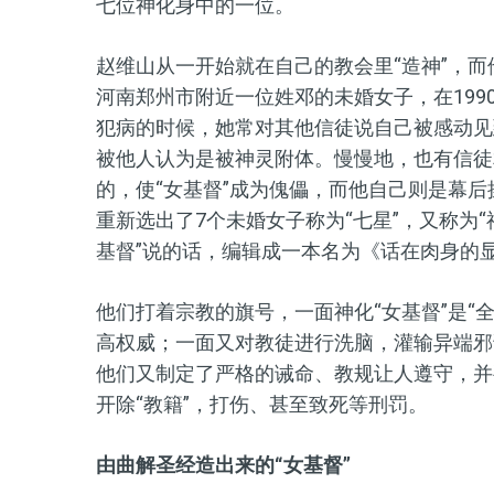
七位神化身中的一位。
赵维山
从一开始就在自己的教会里
“造神”
，
而
河南郑州市附近一位姓邓的未婚女子，在19
犯病的时候，她常对其他信徒说自己被感动见
被他人认为是被神灵附体。慢慢地，也有信徒
的，使“女基督”成为傀儡，而他自己则是幕后
重新选出了
7
个未婚女子称为
“
七星
”
，又称为
“
基督”说的话，编辑成一本名为
《
话在肉身的
他们打着宗教的旗号，一面神化
“
女基督
”
是
“
高权威；一面又对教徒进行洗脑，灌输异端邪
他们又
制定了严格的诫命、教规让人遵守，并
开除
“
教籍
”
，打伤、甚至致死等刑罚。
由曲解圣经造出来的“女基督”