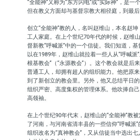
“全能神”又称为“东方闪电”或“实际神”，
但在教义方面却与基督宗教大相径庭，到最后
创立
“
全能神”教
的人，名叫
赵维山
，
本名赵坤
工人家庭。
在
上
个
世纪70年代
的时候
，赵维
督新教“呼喊派”中的一个信徒
。
我们知道，基
以在
1989年，赵维山
就拉着一些人从“呼喊派
根基教会”（
“永源教会”
）。
这个教会就是后来
普通工人，却
拥有超人的组织能力
。
他把原来
到了新创立的教会里。另外，
他
又
总结平日的
组织严密、高度集权的管理体系。
他吹捧自己
高领袖。
在上个世纪90年代末，
赵维山
的
“全能神”
教
被
了河南，与河南省清丰县的一些信仰“呼喊派
组织改名为“真神教会”，又从信徒当中选出七