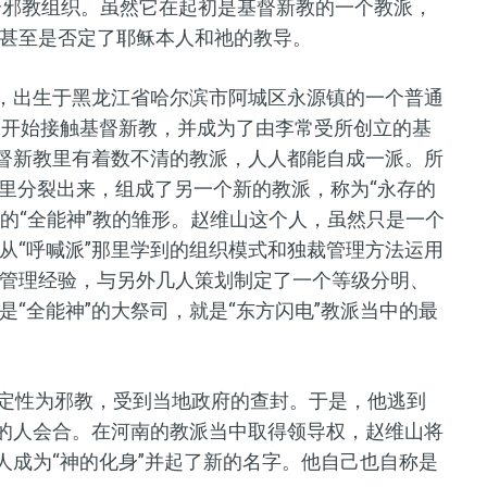
是一个邪教组织。虽然它在起初是基督新教的一个教派，
甚至是否定了耶稣本人和祂的教导。
，出生于黑龙江省哈尔滨市阿城区永源镇
的
一个普通
山开始接触基督
新
教
，
并成为了由李常受所创立的基
督新教里有着数不清的教派，人人都能自成一派。所
”里分裂出来，组成了另一个新的教派，称为“永存的
的
“全能神”教的雏形。
赵维山这个人，虽然只是一个
从
“
呼喊派
”
那里
学到的组织模式和独裁管理方法
运用
管理经验
，
与另外几人
策划制定了一个等级分明、
是“全能神”的大祭司，就是“
东方闪电
”
教派当
中的最
定
性
为邪教，
受到当地政府的查封。于是，他逃到
”的人会合。在河南的教派当中取得领导权，赵维山将
人成为“神的化身”并起了新的名字。他自己也自称是