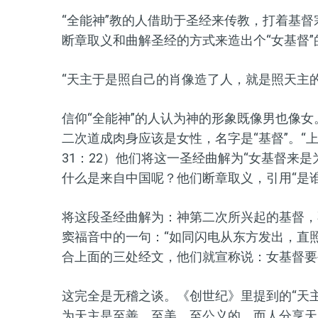
“全能神”教的人借助于圣经来传教，打着基
断章取义和曲解圣经的方式来造出个“女基督”
“天主于是照自己的肖像造了人，就是照天主的
信仰“全能神”的人认为神的形象既像男也像女
二次道成肉身应该是女性，名字是“基督”。“
31：22）他们将这一圣经
曲解为
“
女基督来是
什么是来自中国呢？他们断章取义，引用“是谁由东方
将这段圣经曲解为：神第二次所兴起的基督，
窦福音中的一句：“如同闪电从东方发出，直照
合上面的三处经文，他们就宣称说：女基督要
这完全是无稽之谈。《创世纪》里提到的“天主
为天主是至善、至美、至公义的，而人分享天