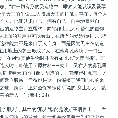
志。“在一切有形的受造物中，唯独人能认识及爱慕
分享天主的生命......人按照天主的肖像而存在，每个人
个人。他能认识自己、拥有自己、自由地奉献自
己的造物主订立盟约，向祂作出无人可替代的信仰
7）从上面的引用中可以看出，在所有的受造物中，只有
这种能力不是来自于人自身，而是因为天主在创造
天主用地上的灰土形成了人，在他鼻孔内吹了一口生
天主在创造其他生物时并没有如此地“大费周折”。而
造人时，却使用了原材料——灰土，又在人的鼻孔里
人是按着天主的肖像所创造的，拥有理智和意志。另
间建立联系，靠得也是这一份深植于我们内心的来
之规。所以，正如圣保禄宗徒所说的“穿上新人，就
的新人。”（弗4：24）
了那人”，其中的“那人”指的是波斯王居鲁士，上主
亚先知所写的背景，这一句圣经来自于先知书中通