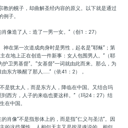
督宗教的幌子，却曲解圣经内容的原义。以下就是通过
的例子。
肖像造了人：造了一男一女。”（创1：27）
。神在第一次道成肉身时是男性，起名是“耶稣”；第
上主在地上正在创造一件新事：女人包围男人。”（耶
为护卫男基督
”。
“女基督”一词就由此而来。那么，为
唤醒了那人......”（依41：2），
不是犹太人，而是东方人，降临在中国。又结合玛
到西方，人子的来临也要这样。”（玛24：27）结
生在中国。
的肖像”不是指形体上的，而是指“仁义与圣洁”。因
主的这些属性。人相似天主又是按灵魂说的，相似