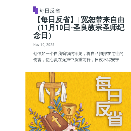
每日反省
【每日反省】| 宽恕带来自由
（11月10日-圣良教宗圣师纪
念日）
Nov 10, 2025
怨恨如一个自我编织的牢笼，将自己拘押在过往的
伤害，使心灵在无声中负重前行，日夜不得安宁