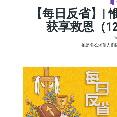
【每日反省】|
获享救恩（1
De
祂是多么渴望人们