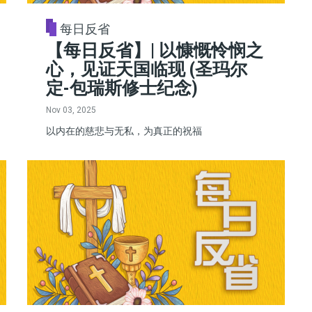
每日反省
【每日反省】| 以慷慨怜悯之
心，见证天国临现 (圣玛尔
定-包瑞斯修士纪念)
Nov 03, 2025
以内在的慈悲与无私，为真正的祝福