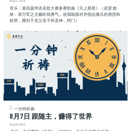
Aug 07, 2026
音乐：第四届华语圣歌大赛参赛歌曲《天上那星》（若瑟·默
林：请万军之主赐给我勇气，使我能面对并抵抗撒旦的诱惑和
权势，耀归于圣父圣子和圣神，阿门）
一分钟祈祷
8月7日 跟随主，赚得了世界
Aug 06, 2026