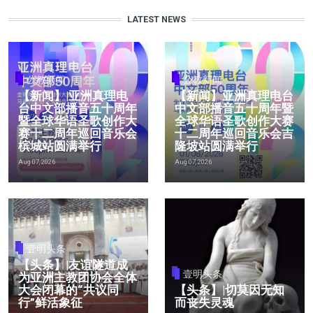
LATEST NEWS
公教新闻
公教新闻
【新闻】|亚洲真理电
【新闻】亚洲真理电台
台中文部播音五十周年
中文部播音五十周年暨
暨全球华语圣歌创作大
全球华语圣歌创作大赛
赛十二周年巡回音乐会
十二周年巡回音乐会吉
槟城站圆满举行
隆坡站圆满举行
Aug 07, 2026
Aug 07, 2026
壹明头条
【头条】|友谊隧道成
壹明头条
为亚洲主教团协会全体
大会闭幕的“共议同
【头条】|切莫因无知
行”鲜活象征
而丧失灵魂