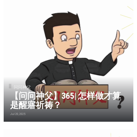
问问神父
【问问神父】365| 怎样做才算
是醒寤祈祷？
Jul 20, 2025