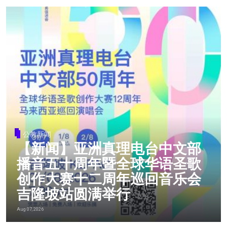
公教新闻
【新闻】亚洲真理电台中文部
播音五十周年暨全球华语圣歌
创作大赛十二周年巡回音乐会
吉隆坡站圆满举行
Aug 07, 2026