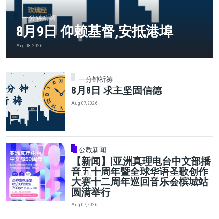
一分钟祈祷
8月9日 仰赖基督,安抵港埠
Aug 08, 2026
一分钟祈祷
8月8日 求主坚固信德
Aug 07, 2026
公教新闻
【新闻】|亚洲真理电台中文部播
音五十周年暨全球华语圣歌创作
大赛十二周年巡回音乐会槟城站
圆满举行
Aug 07, 2026