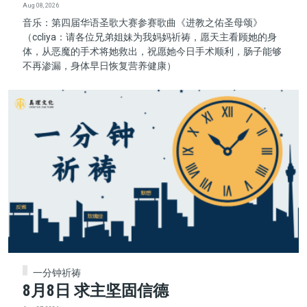
Aug 08, 2026
音乐：第四届华语圣歌大赛参赛歌曲《进教之佑圣母颂》
（ccliya：请各位兄弟姐妹为我妈妈祈祷，愿天主看顾她的身
体，从恶魔的手术将她救出，祝愿她今日手术顺利，肠子能够
不再渗漏，身体早日恢复营养健康）
一分钟祈祷
8月8日 求主坚固信德