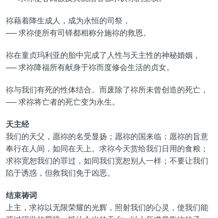
祢藉着降生成人，成为永恒的司祭，
── 求祢使所有司铎都相称分施祢的救恩。
祢在童贞玛利亚的胎中完成了人性与天主性的神秘婚姻，
── 求祢降福所有献身于祢而度修会生活的贞女。
祢与我们有死的性体结合。而废除了祢所未曾创造的死亡，
── 求祢将亡者的死亡变为永生。
天主经
我们的天父，愿祢的名受显扬；愿祢的国来临；愿祢的旨意
奉行在人间，如同在天上。求祢今天赏给我们日用的食粮；
求祢宽恕我们的罪过，如同我们宽恕别人一样；不要让我们
陷于诱惑，但救我们免于凶恶。
结束祷词
上主，求祢以无限荣耀的光辉，照射我们的心灵，使我们能