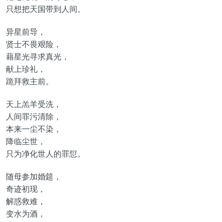
只想把天国带到人间。
异星前导，
贤士不畏艰险，
藉星光寻求真光，
献上珍礼，
跪拜救主前。
天上羔羊受洗，
人间罪污清除，
本来一尘不染，
降临尘世，
只为净化世人的罪愆。
随母参加婚筵，
奇迹初现，
解惑救难，
变水为酒，