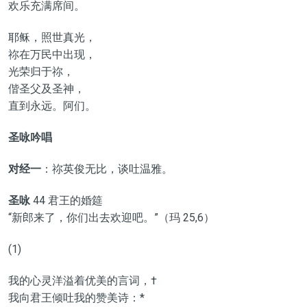
欢乐充满席间。
耶稣，照世真光，
祢在万民中出现，
光荣归于祢，
偕圣父及圣神，
直到永远。阿们。
圣咏吟唱
对经一
：祢英俊无比，谈吐温雅。
圣咏
44 君王的婚筵
“新郎来了，你们出去欢迎吧。”（玛 25,6）
(1)
我的心灵洋溢着优美的言词，†
我向君王倾吐我的赞美诗：*