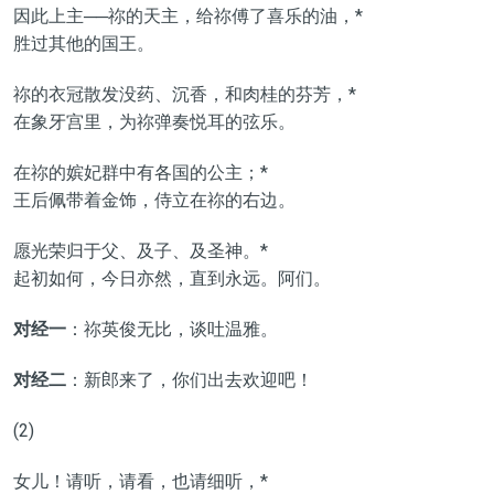
因此上主──祢的天主，给祢傅了喜乐的油，*
胜过其他的国王。
祢的衣冠散发没药、沉香，和肉桂的芬芳，*
在象牙宫里，为祢弹奏悦耳的弦乐。
在祢的嫔妃群中有各国的公主；*
王后佩带着金饰，侍立在祢的右边。
愿光荣归于父、及子、及圣神。*
起初如何，今日亦然，直到永远。阿们。
对经一
：祢英俊无比，谈吐温雅。
对经二
：新郎来了，你们出去欢迎吧！
(2)
女儿！请听，请看，也请细听，*