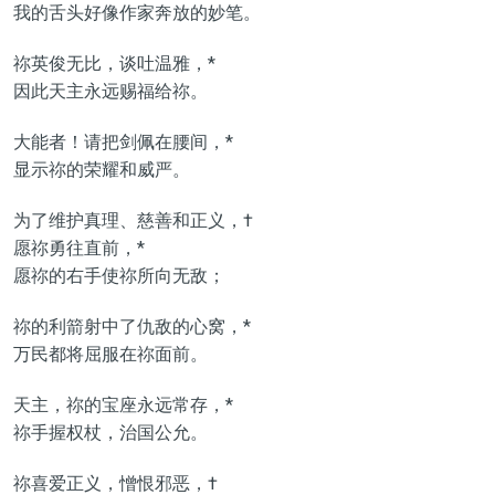
我的舌头好像作家奔放的妙笔。
祢英俊无比，谈吐温雅，*
因此天主永远赐福给祢。
大能者！请把剑佩在腰间，*
显示祢的荣耀和威严。
为了维护真理、慈善和正义，†
愿祢勇往直前，*
愿祢的右手使祢所向无敌；
祢的利箭射中了仇敌的心窝，*
万民都将屈服在祢面前。
天主，祢的宝座永远常存，*
祢手握权杖，治国公允。
祢喜爱正义，憎恨邪恶，†