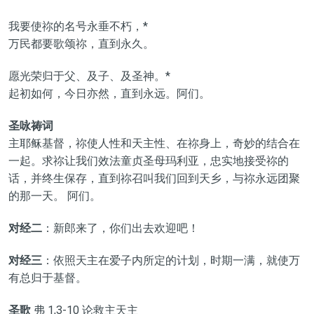
我要使祢的名号永垂不朽，*
万民都要歌颂祢，直到永久。
愿光荣归于父、及子、及圣神。*
起初如何，今日亦然，直到永远。阿们。
圣咏祷词
主耶稣基督，祢使人性和天主性、在祢身上，奇妙的结合在
一起。求祢让我们效法童贞圣母玛利亚，忠实地接受祢的
话，并终生保存，直到祢召叫我们回到天乡，与祢永远团聚
的那一天。 阿们。
对经二
：新郎来了，你们出去欢迎吧！
对经三
：依照天主在爱子内所定的计划，时期一满，就使万
有总归于基督。
圣歌
弗 1,3-10 论救主天主