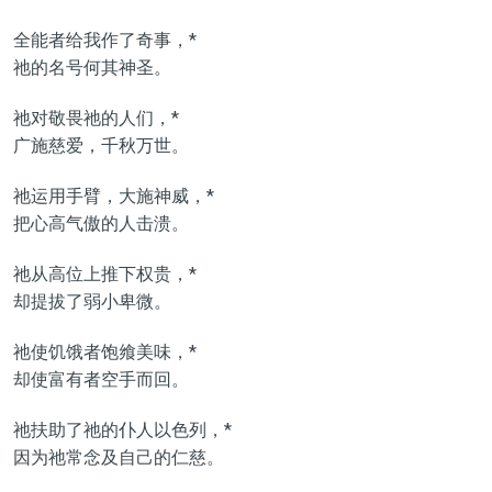
全能者给我作了奇事，*
祂的名号何其神圣。
祂对敬畏祂的人们，*
广施慈爱，千秋万世。
祂运用手臂，大施神威，*
把心高气傲的人击溃。
祂从高位上推下权贵，*
却提拔了弱小卑微。
祂使饥饿者饱飨美味，*
却使富有者空手而回。
祂扶助了祂的仆人以色列，*
因为祂常念及自己的仁慈。