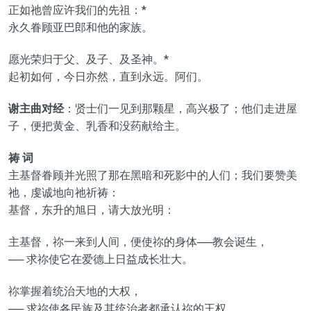
正如祂曾应许我们的先祖：*
永久眷顾亚巴郎和他的家族。
愿光荣归于父、及子、及圣神。*
起初如何，今日亦然，直到永远。阿们。
谢主曲对经
：贤士们一见到那颗星，高兴极了；他们走进屋
子，便把黄金、乳香和没药献给主。
祷 词
主基督眷顾并光照了那在黑暗和死影中的人们；我们要赞美
祂，虔诚地向祂祈祷：
基督，东升的旭日，请大放光明：
主基督，祢一来到人间，便使祢的身体──教会诞生，
── 求祢使它在爱德上日益成长壮大。
祢掌握着统治天地的大权，
── 求祢使各民族及其统治者都承认祢的王权。