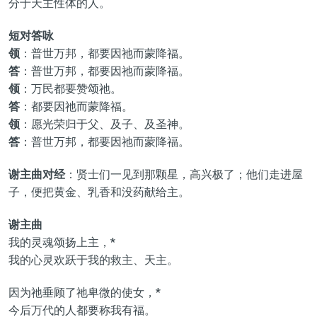
分于天主性体的人。
短对答咏
领
：普世万邦，都要因祂而蒙降福。
答
：普世万邦，都要因祂而蒙降福。
领
：万民都要赞颂祂。
答
：都要因祂而蒙降福。
领
：愿光荣归于父、及子、及圣神。
答
：普世万邦，都要因祂而蒙降福。
谢主曲对经
：贤士们一见到那颗星，高兴极了；他们走进屋
子，便把黄金、乳香和没药献给主。
谢主曲
我的灵魂颂扬上主，*
我的心灵欢跃于我的救主、天主。
因为祂垂顾了祂卑微的使女，*
今后万代的人都要称我有福。