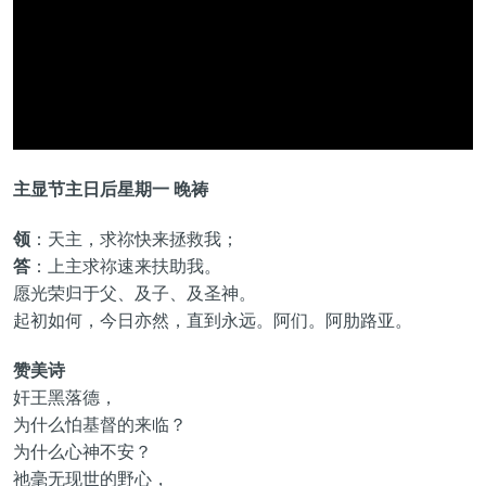
主显节主日后星期一 晚祷
领
：天主，求祢快来拯救我；
答
：上主求祢速来扶助我。
愿光荣归于父、及子、及圣神。
起初如何，今日亦然，直到永远。阿们。阿肋路亚。
赞美诗
奸王黑落德，
为什么怕基督的来临？
为什么心神不安？
祂毫无现世的野心，