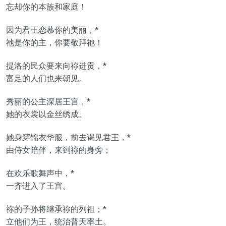
忘却你的本族和家庭！
因为君王恋慕你的美丽，*
祂是你的主，你要敬拜祂！
提洛的民众要来向祢进贡，*
富足的人们也来朝见。
秀丽的公主深居王宫，*
她的衣裳以金丝绣成。
她身穿锦衣华服，前去谒见君王，*
由侍女陪伴，来到祢的身旁；
在欢乐歌舞声中，*
一齐进入了王宫。
祢的子孙将继承祢的列祖；*
立他们为王，统治普天率土。