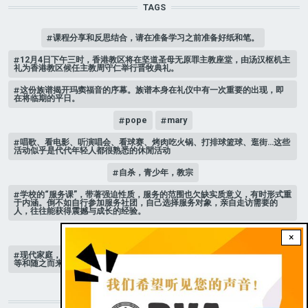
TAGS
课程分享和反思结合，请在准备学习之前准备好纸和笔。
12月4日下午三时，香港教区将在坚道圣母无原罪主教座堂，由汤汉枢机主
礼为香港教区候任主教周守仁举行晋牧典礼。
这份族谱揭开玛窦福音的序幕。族谱本身在礼仪中有一次重要的出现，即
在将临期的平日。
pope
mary
唱歌、看电影、听演唱会、看球赛、烤肉吃火锅、打排球篮球、逛街…这些
活动似乎是代代年轻人都很熟悉的休閒活动
自杀，青少年，教宗
学校的“服务课”，带著强迫性质，服务的范围也欠缺实质意义，有时形式重
于内涵。倒不如自行参加服务社团，自己选择服务对象，亲自走访需要的
人，往往能获得震撼与成长的经验。
家庭 # 课堂
×
现代家庭，子女或许都是宝贝，不公平的待遇显得比较少，但隐性的不平
等和随之而来的身心压力却仍旧挥之不去。
STAY CONNECTED WITH US!