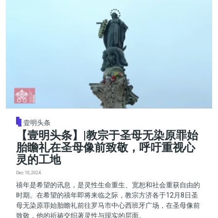
壹明头条
【壹明头条】|教宗于圣母无染原罪始
胎瞻礼在圣母像前致敬，呼吁重视心
灵的工地
Dec 10, 2024
禧年是希望的讯息，是灵性生命重生、宽恕和社会重获自由的
时期。在希望的禧年即将来临之际，教宗方济各于12月8日圣
母无染原罪始胎瞻礼前往罗马市中心西班牙广场，在圣母像前
致敬，他的祈祷交织著灵性与现实的层面。