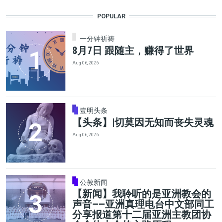
POPULAR
一分钟祈祷
8月7日 跟随主，赚得了世界
Aug 06, 2026
壹明头条
【头条】|切莫因无知而丧失灵魂
Aug 06, 2026
公教新闻
【新闻】我聆听的是亚洲教会的
声音——亚洲真理电台中文部同工
分享报道第十二届亚洲主教团协