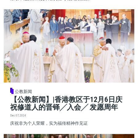
公教新闻
【公教新闻】|香港教区于12月6日庆
祝修道人的晋铎╱入会╱ 发愿周年
Dec 07, 2024
庆祝非为个人荣耀，实为福传精神作见证