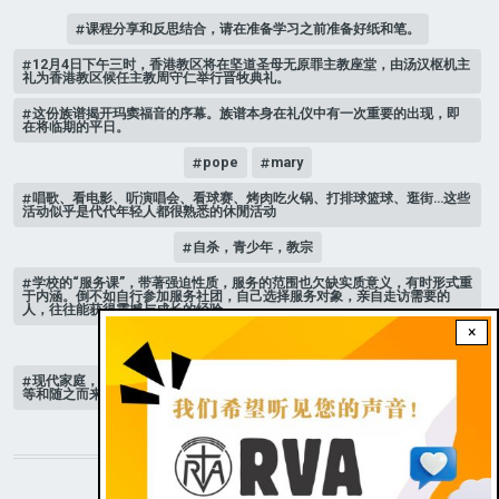
课程分享和反思结合，请在准备学习之前准备好纸和笔。
12月4日下午三时，香港教区将在坚道圣母无原罪主教座堂，由汤汉枢机主
礼为香港教区候任主教周守仁举行晋牧典礼。
这份族谱揭开玛窦福音的序幕。族谱本身在礼仪中有一次重要的出现，即
在将临期的平日。
pope
mary
唱歌、看电影、听演唱会、看球赛、烤肉吃火锅、打排球篮球、逛街…这些
活动似乎是代代年轻人都很熟悉的休閒活动
自杀，青少年，教宗
学校的“服务课”，带著强迫性质，服务的范围也欠缺实质意义，有时形式重
于内涵。倒不如自行参加服务社团，自己选择服务对象，亲自走访需要的
人，往往能获得震撼与成长的经验。
×
家庭 # 课堂
现代家庭，子女或许都是宝贝，不公平的待遇显得比较少，但隐性的不平
等和随之而来的身心压力却仍旧挥之不去。
STAY CONNECTED WITH US!