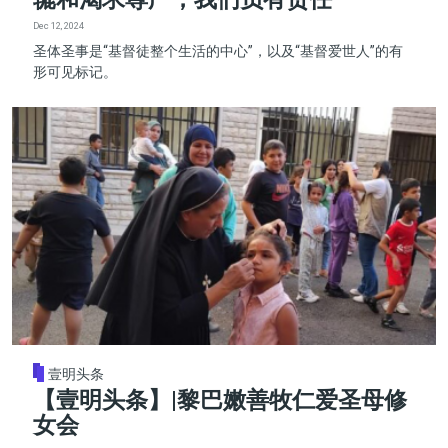
Dec 12, 2024
圣体圣事是“基督徒整个生活的中心”，以及“基督爱世人”的有
形可见标记。
壹明头条
【壹明头条】|黎巴嫩善牧仁爱圣母修
女会