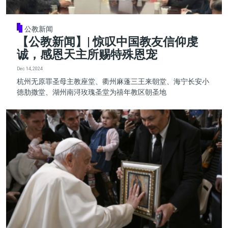
公教新闻
【公教新闻】| 惊叹中国教友信仰虔
诚，感恩天主所赐特殊恩宠
Dec 14, 2024
杭州无原罪圣母主教座堂、衢州麻蓬三王来朝堂、海宁长安小
德肋撒堂、湖州南浔玫瑰圣堂为禧年教区朝圣地