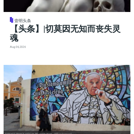
壹明头条
【头条】|切莫因无知而丧失灵
魂
Aug 06, 2026