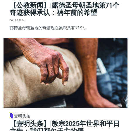
【公教新闻】|露德圣母朝圣地第71个
奇迹获得承认：禧年前的希望
Dec 13, 2024
露德圣母朝圣地的奇迹现在累积共有71个。
壹明头条
【壹明头条】|教宗2025年世界和平日