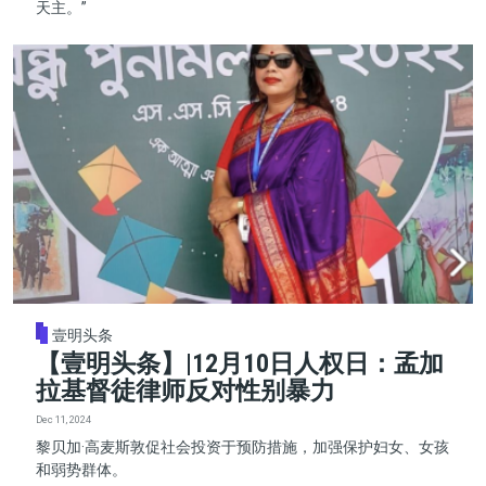
天主。”
壹明头条
【壹明头条】|12月10日人权日：孟加
拉基督徒律师反对性别暴力
Dec 11, 2024
黎贝加·高麦斯敦促社会投资于预防措施，加强保护妇女、女孩
和弱势群体。