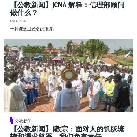
【公教新闻】|CNA 解释：信理部顾问
做什么？
Dec 12, 2024
一种谦逊且匿名的服务。
公教新闻
【公教新闻】|教宗：面对人的饥肠辘
辘和渴求尊严，我们负有责任