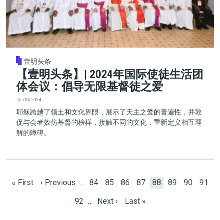
壹明头条
【壹明头条】| 2024年国际使徒生活团
体会议：倡导无限基督徒之爱
Dec 06, 2024
耶稣跨越了领土和文化界限，展示了天主之爱的普遍性，并敦
促与会者效仿基督的榜样，接触不同的文化，重新定义相互理
解的障碍。
Pagination
First page
Previous page
Page
Page
Page
Page
Current page
Page
Page
Page
« First
‹ Previous
…
84
85
86
87
88
89
90
91
Page
Next page
Last page
92
…
Next ›
Last »