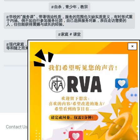
自杀，青少年，教宗
学校的“服务课”，带著强迫性质，服务的范围也欠缺实质意义，有时形式重
于内涵。倒不如自行参加服务社团，自己选择服务对象，亲自走访需要的
人，往往能获得震撼与成长的经验。
家庭 # 课堂
现代家庭，子女或许都是宝贝，不公平的待遇显得比较少，但隐性的不平
×
等和随之而来的身心压力却仍旧挥之不去。
STAY CONNECTED WITH US!
|
Dark theme
FOOTER
Contact Us
Radio Veritas Asia © 2023