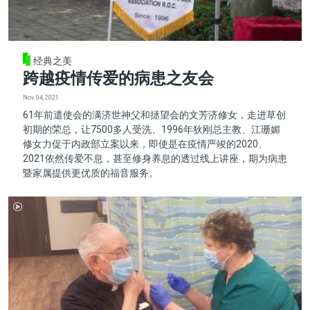
经典之美
跨越疫情传爱的病患之友会
Nov 04, 2021
61年前遣使会的满济世神父和拯望会的文芳济修女，走进草创
初期的荣总，让7500多人受洗、1996年狄刚总主教、江珊媚
修女力促于内政部立案以来，即使是在疫情严竣的2020、
2021依然传爱不息，甚至修身养息的透过线上讲座，期为病患
暨家属提供更优质的福音服务。