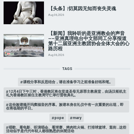
【头条】|切莫因无知而丧失灵魂
Aug 06, 2026
【新闻】我聆听的是亚洲教会的声音
——亚洲真理电台中文部同工分享报道
第十二届亚洲主教团协会全体大会的心
路历程
Aug 06, 2026
TAGS
课程分享和反思结合，请在准备学习之前准备好纸和笔。
12月4日下午三时，香港教区将在坚道圣母无原罪主教座堂，由汤汉枢机主
礼为香港教区候任主教周守仁举行晋牧典礼。
这份族谱揭开玛窦福音的序幕。族谱本身在礼仪中有一次重要的出现，即
在将临期的平日。
pope
mary
唱歌、看电影、听演唱会、看球赛、烤肉吃火锅、打排球篮球、逛街…这些
活动似乎是代代年轻人都很熟悉的休閒活动