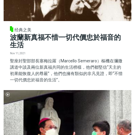
经典之美
波蘭新真福不惜一切代價忠於福音的
生活
Nov 11, 2021
聖座封聖部部長塞梅拉羅（Marcello Semeraro）樞機在彌撒
講道中談及兩位新真福共同的生活榜樣，他們都堅信“天主的
初果能恢復人的尊嚴”，他們也擁有類似的非凡見證，即“不惜
一切代價忠於福音的生活”。