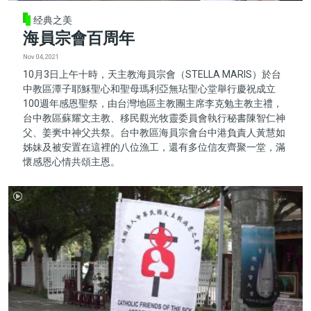
经典之美
海員宗會百周年
Nov 04, 2021
10月3日上午十時，天主教海員宗會（STELLA MARIS）於台
中教區潭子耶穌聖心和聖母瑪利亞無玷聖心堂舉行慶祝成立
100週年感恩聖祭，由台灣地區主教團主席李克勉主教主禮，
台中教區蘇耀文主教、移民觀光牧靈委員會執行秘書陳智仁神
父、姜亴中神父共祭。台中教區海員宗會台中港負責人黃慧如
姊妹及被安置在這裡的八位漁工，還有多位信友齊聚一堂，滿
懷感恩心情共頌主恩。