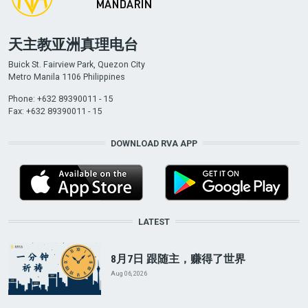
天主教亚洲真理电台
Buick St. Fairview Park, Quezon City
Metro Manila 1106 Philippines
Phone: +632 89390011 - 15
Fax: +632 89390011 - 15
DOWNLOAD RVA APP
LATEST
8月7日 跟随主，赚得了世界
Aug 06, 2026