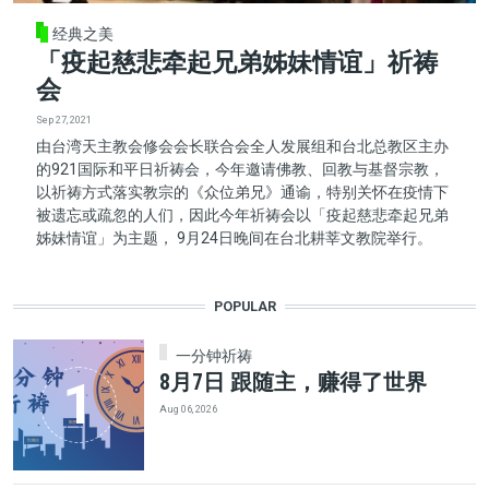
经典之美
「疫起慈悲牵起兄弟姊妹情谊」祈祷
会
Sep 27, 2021
由台湾天主教会修会会长联合会全人发展组和台北总教区主办
的921国际和平日祈祷会，今年邀请佛教、回教与基督宗教，
以祈祷方式落实教宗的《众位弟兄》通谕，特别关怀在疫情下
被遗忘或疏忽的人们，因此今年祈祷会以「疫起慈悲牵起兄弟
姊妹情谊」为主题， 9月24日晚间在台北耕莘文教院举行。
POPULAR
一分钟祈祷
8月7日 跟随主，赚得了世界
Aug 06, 2026