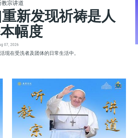
听教宗讲道
|重新发现祈祷是人
基本幅度
g 07, 2026
活现在受洗者及团体的日常生活中。