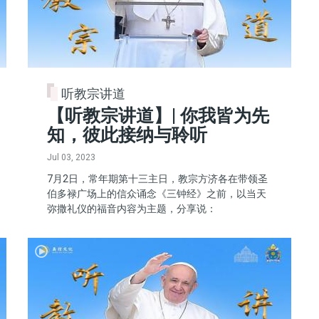
听教宗讲道
【听教宗讲道】| 你我皆为先
知，彼此接纳与聆听
Jul 03, 2023
7月2日，常年期第十三主日，教宗方济各在带领圣
伯多禄广场上的信众诵念《三钟经》之前，以当天
弥撒礼仪的福音内容为主题，分享说：