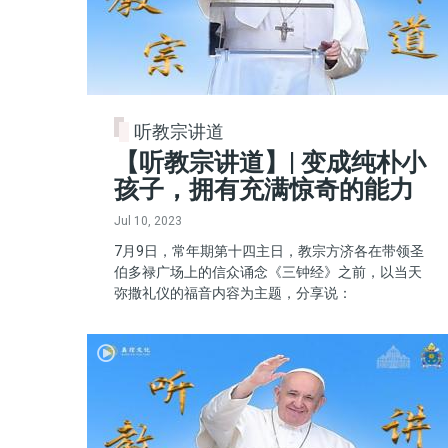
听教宗讲道
【听教宗讲道】| 变成纯朴小
孩子，拥有充满惊奇的能力
Jul 10, 2023
7月9日，常年期第十四主日，教宗方济各在带领圣
伯多禄广场上的信众诵念《三钟经》之前，以当天
弥撒礼仪的福音内容为主题，分享说：