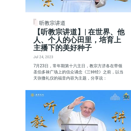
听教宗讲道
【听教宗讲道】| 在世界、他
人、个人的心田里，培育上
主播下的美好种子
Jul 24, 2023
7月23日，常年期第十六主日，教宗方济各在带领
圣伯多禄广场上的信众诵念《三钟经》之前，以当
天弥撒礼仪的福音内容为主题，分享说：