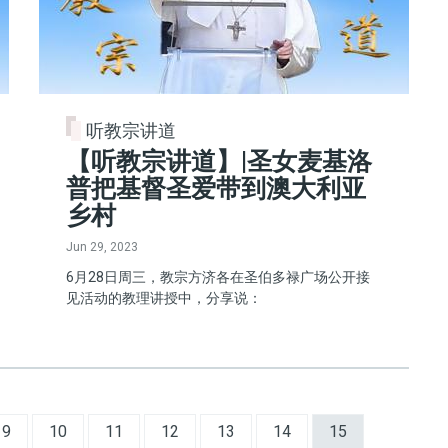
听教宗讲道
【听教宗讲道】|圣女麦基洛
普把基督圣爱带到澳大利亚
乡村
Jun 29, 2023
6月28日周三，教宗方济各在圣伯多禄广场公开接
见活动的教理讲授中，分享说：
Page
Page
Page
Page
Page
Page
Current page
9
10
11
12
13
14
15