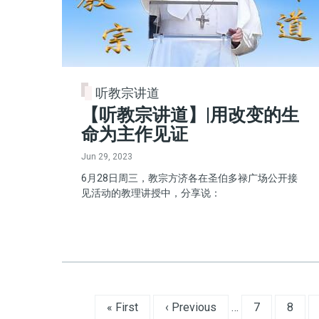
听教宗讲道
【听教宗讲道】|用改变的生
命为主作见证
Jun 29, 2023
6月28日周三，教宗方济各在圣伯多禄广场公开接
见活动的教理讲授中，分享说：
Pagination
First page
Previous page
Page
Page
« First
‹ Previous
…
7
8