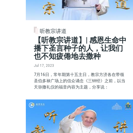
听教宗讲道
【听教宗讲道】| 感恩生命中
播下圣言种子的人，让我们
也不知疲倦地去撒种
Jul 17, 2023
7月16日，常年期第十五主日，教宗方济各在带领
圣伯多禄广场上的信众诵念《三钟经》之前，以当
天弥撒礼仪的福音内容为主题，分享说：