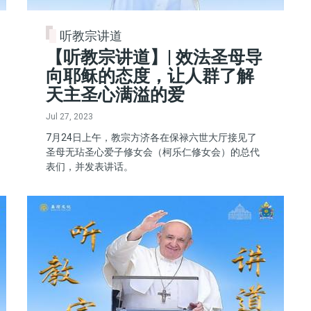
听教宗讲道
【听教宗讲道】| 效法圣母导
向耶稣的态度，让人群了解
天主圣心满溢的爱
Jul 27, 2023
7月24日上午，教宗方济各在保禄六世大厅接见了
圣母无玷圣心爱子修女会（柯乐仁修女会）的总代
表们，并发表讲话。