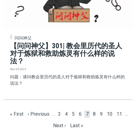
问问神父
【问问神父】301| 教会里历代的圣人
对于炼狱和救助炼灵有什么样的说
法？
Nov 05, 2023
问题：请问教会里历代的圣人对于炼狱和救助炼灵有什么样的
说法？
Pagination
First page
Previous page
Page
Page
Page
Page
Current page
Page
Page
Page
Page
« First
‹ Previous
…
3
4
5
6
7
8
9
10
11
…
Next page
Last page
Next ›
Last »