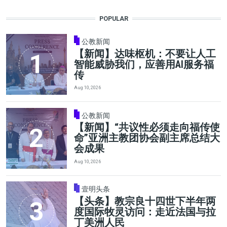
POPULAR
公教新闻
【新闻】达味枢机：不要让人工
智能威胁我们，应善用AI服务福
传
Aug 10, 2026
公教新闻
【新闻】“共议性必须走向福传使
命”亚洲主教团协会副主席总结大
会成果
Aug 10, 2026
壹明头条
【头条】教宗良十四世下半年两
度国际牧灵访问：走近法国与拉
丁美洲人民