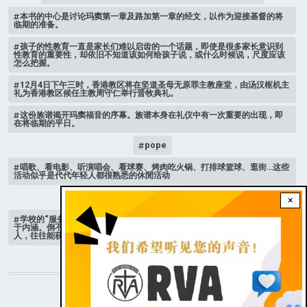
​本书的中心是讨论玛窦第一章及路加第一章的经文，以作为迎接基督的将
临期的准备。
孩子的性教育一直是家长们难以启齿的一个话题，即使是很多家长意识到
性教育的重要性，却依旧不知道该如何给孩子说，或什么时候说，尺度应该
怎么把握。
12月4日下午三时，香港教区将在坚道圣母无原罪主教座堂，由汤汉枢机主
礼为香港教区候任主教周守仁举行晋牧典礼。
这份族谱揭开玛窦福音的序幕。族谱本身在礼仪中有一次重要的出现，即
在将临期的平日。
pope
唱歌、看电影、听演唱会、看球赛、烤肉吃火锅、打排球篮球、逛街…这些
活动似乎是代代年轻人都很熟悉的休閒活动
mary
自杀，青少年，教宗
×
学校的“服务课”，带著强迫性质，服务的范围也欠缺实质意义，有时形式重
于内涵。倒不如自行参加服务社团，自己选择服务对象，亲自走访需要的
人，往往能获得震撼与成长的经验。
STAY CONNECTED WITH US!