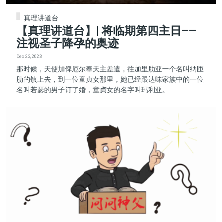
真理讲道台
【真理讲道台】| 将临期第四主日——
注视圣子降孕的奥迹
Dec 23, 2023
那时候，天使加俾厄尔奉天主差遣，往加里肋亚一个名叫纳匝
肋的镇上去，到一位童贞女那里，她已经跟达味家族中的一位
名叫若瑟的男子订了婚，童贞女的名字叫玛利亚。