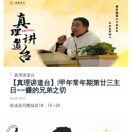
真理讲道台
【真理讲道台】|甲年常年期第廿三主
日——赚的兄弟之切
Sep 09, 2023
恭读圣玛窦福音18：15—20