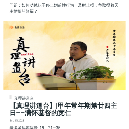
问题：如何劝勉孩子停止婚前性行为，及时止损，争取得着天
主婚姻的降福？
真理讲道台
【真理讲道台】|甲年常年期第廿四主
日——满怀基督的宽仁
Sep 15, 2023
恭读圣玛窦福音 18：21—35