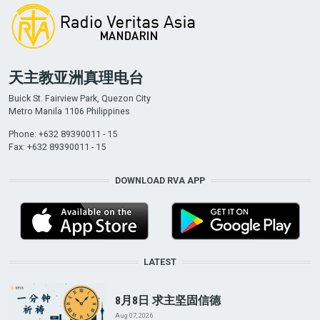
天主教亚洲真理电台
Buick St. Fairview Park, Quezon City
Metro Manila 1106 Philippines
Phone: +632 89390011 - 15
Fax: +632 89390011 - 15
DOWNLOAD RVA APP
LATEST
8月8日 求主坚固信德
Aug 07, 2026