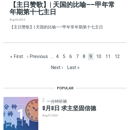
【主日赞歌】| 天国的比喻——甲年常
年期第十七主日
Aug 06, 2023
【主日赞歌】| 天国的比喻——甲年常年期第十七主日
Pagination
First page
Previous page
Page
Page
Page
Page
Page
Current page
Page
Page
Page
« First
‹ Previous
…
4
5
6
7
8
9
10
11
12
Next page
Last page
Next ›
Last »
POPULAR
一分钟祈祷
8月8日 求主坚固信德
Aug 07, 2026