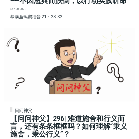
——不因恩典而跌倒，以行动实践听命
Sep 30, 2023
恭读圣玛窦福音 21：28-32
问问神父
【问问神父】296| 难道施舍和行义而
言，还有条条框框吗？如何理解“秉义
施舍，秉公行义”？