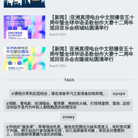
【新闻】|亚洲真理电台中文部播音五十
周年暨全球华语圣歌创作大赛十二周年
巡回音乐会槟城站圆满举行
Aug 07, 2026
【新闻】亚洲真理电台中文部播音五十
周年暨全球华语圣歌创作大赛十二周年
巡回音乐会吉隆坡站圆满举行
Aug 07, 2026
TAGS
课程分享和反思结合，请在准备学习之前准备好纸和笔。
pope
唱歌、看电影、听演唱会、看球赛、烤肉吃火锅、打排球篮球、逛街…这些
活动似乎是代代年轻人都很熟悉的休閒活动
mary
学校的“服务课”，带著强迫性质，服务的范围也欠缺实质意义，有时形式重
于内涵。倒不如自行参加服务社团，自己选择服务对象，亲自走访需要的
人，往往能获得震撼与成长的经验。