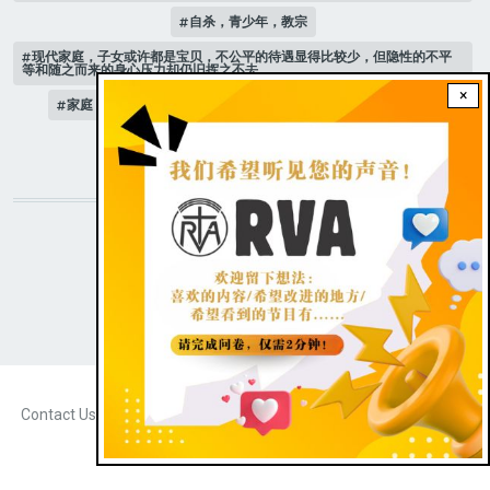
自杀，青少年，教宗
现代家庭，子女或许都是宝贝，不公平的待遇显得比较少，但隐性的不平
等和随之而来的身心压力却仍旧挥之不去。
×
家庭 # 课堂
是可以选择，少男少女想要当男人还是女人？
人际关系
STAY CONNECTED WITH US!
|
Dark theme
FOOTER
Contact Us
Radio Veritas Asia © 2023